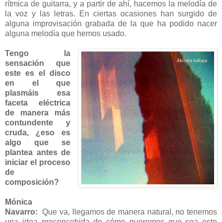
rítmica de guitarra, y a partir de ahí, hacemos la melodía de
la voz y las letras. En ciertas ocasiones han surgido de
alguna improvisación grabada de la que ha podido nacer
alguna melodía que hemos usado.
Tengo la
sensación que
este es el disco
en el que
plasmáis esa
faceta eléctrica
de manera más
contundente y
cruda, ¿eso es
algo que se
plantea antes de
iniciar el proceso
de
composición?
Mónica
Navarro:
Que va, llegamos de manera natural, no tenemos
una idea preconcebida de cómo queremos que sea este