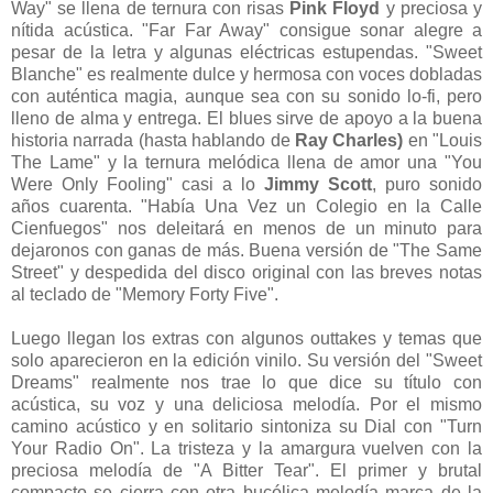
Way" se llena de ternura con risas
Pink Floyd
y preciosa y
nítida acústica. "Far Far Away" consigue sonar alegre a
pesar de la letra y algunas eléctricas estupendas. "Sweet
Blanche" es realmente dulce y hermosa con voces dobladas
con auténtica magia, aunque sea con su sonido lo-fi, pero
lleno de alma y entrega. El blues sirve de apoyo a la buena
historia narrada (hasta hablando de
Ray Charles)
en "Louis
The Lame" y la ternura melódica llena de amor una "You
Were Only Fooling" casi a lo
Jimmy Scott
, puro sonido
años cuarenta. "Había Una Vez un Colegio en la Calle
Cienfuegos" nos deleitará en menos de un minuto para
dejaronos con ganas de más. Buena versión de "The Same
Street" y despedida del disco original con las breves notas
al teclado de "Memory Forty Five".
Luego llegan los extras con algunos outtakes y temas que
solo aparecieron en la edición vinilo. Su versión del "Sweet
Dreams" realmente nos trae lo que dice su título con
acústica, su voz y una deliciosa melodía. Por el mismo
camino acústico y en solitario sintoniza su Dial con "Turn
Your Radio On". La tristeza y la amargura vuelven con la
preciosa melodía de "A Bitter Tear". El primer y brutal
compacto se cierra con otra bucólica melodía marca de la