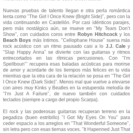
Nuevas pruebas de talento llegan e otra perla romántica
lenta como "The Girl I Once Knew (Bright Side)", pero con la
vida continuando en Castellón. Por casi idénticos parajes,
pero más nostálgico aún, se mueve en "My Tears Don’t
Show", con cuidados coros entre
Robyn Hitchcock
y los
Beach Boys
más íntimos. "Cellophane House" suena más
rock acústico con un ritmo pausado casi a lo
J.J. Cale
y
"Slap Happy Anna" se divierte con las guitarras y ritmos
entrecortados en las rítmicas percusiones. Con "I’m
Spellboun"’ recupera esas baladas acústicas para morirse
de amor y acordarte de los tiempos más felices en tu vida
mientras que la otra cara de la relación se posa en "The Girl
I Once Knew (Dark Side)". Menos mal que vuelve a elevarse
con aires muy Kinks y Beatles en la estupenda melodía de
"I’m Just A Failure", de nuevo también con cuidados
teclados (siempre a cargo del propio Scarpa).
El rock y las poderosas guitarras recuperan terreno en la
pegadiza (buen estribillo) "I Got My Eyes On You" para
ceder espacio a los arreglos en "That Wonderful Someone",
sin letra pero con esas tiernas voces. "It Hapenned Just That