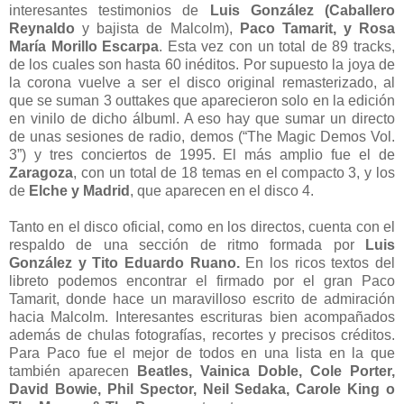
interesantes testimonios de
Luis González (Caballero
Reynaldo
y bajista de Malcolm),
Paco Tamarit, y Rosa
María Morillo Escarpa
. Esta vez con un total de 89 tracks,
de los cuales son hasta 60 inéditos. Por supuesto la joya de
la corona vuelve a ser el disco original remasterizado, al
que se suman 3 outtakes que aparecieron solo en la edición
en vinilo de dicho álbuml. A eso hay que sumar un directo
de unas sesiones de radio, demos (“The Magic Demos Vol.
3”) y tres conciertos de 1995. El más amplio fue el de
Zaragoza
, con un total de 18 temas en el compacto 3, y los
de
Elche y Madrid
, que aparecen en el disco 4.
Tanto en el disco oficial, como en los directos, cuenta con el
respaldo de una sección de ritmo formada por
Luis
González y Tito Eduardo Ruano.
En los ricos textos del
libreto podemos encontrar el firmado por el gran Paco
Tamarit, donde hace un maravilloso escrito de admiración
hacia Malcolm. Interesantes escrituras bien acompañados
además de chulas fotografías, recortes y precisos créditos.
Para Paco fue el mejor de todos en una lista en la que
también aparecen
Beatles, Vainica Doble, Cole Porter,
David Bowie, Phil Spector, Neil Sedaka, Carole King o