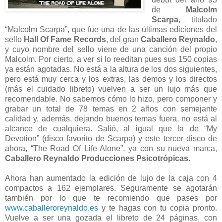
de
Malcolm
Scarpa
, titulado
“Malcolm Scarpa”, que fue una de las últimas ediciones del
sello
Hall Of Fame Records
, del gran
Caballero Reynaldo
,
y cuyo nombre del sello viene de una canción del propio
Malcolm. Por cierto, a ver si lo reeditan pues sus 150 copias
ya están agotadas. No está a la altura de los dos siguientes,
pero está muy cerca y los extras, las demos y los directos
(más el cuidado libreto) vuelven a ser un lujo más que
recomendable. No sabemos cómo lo hizo, pero componer y
grabar un total de 78 temas en 2 años con semejante
calidad y, además, dejando buenos temas fuera, no está al
alcance de cualquiera. Salió, al igual que la de “My
Devotion” (disco favorito de Scarpa) y este tercer disco de
ahora, “The Road Of Life Alone”, ya con su nueva marca,
Caballero Reynaldo Producciones Psicotrópicas
.
Ahora han aumentado la edición de lujo de la caja con 4
compactos a 162 ejemplares. Seguramente se agotarán
también por lo que te recomiendo que pases por
www.caballeroreynaldo.es
y te hagas con tu copia pronto.
Vuelve a ser una gozada el libreto de 24 páginas, con