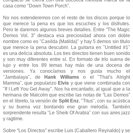
casa como "Down Town Porch".
No nos extenderemos con el resto de los discos porque lo
que merece la pena es que los escuches y los disfrutes.
Pero te daremos algunos breves detalles. Entre “The Magic
Demos Vol. 3” destaca esa preciosidad ahora con doble
nombre como es "Casilda (Matilda)" y hay 5 demos sin título
que merece la pena descubrir. La guitarra en "Untitled #1"
es una delicia absoluta. Los tres directos tienen buen sonido
y son muy diferentes entre sí. En formato de trío suena de
lujo y entre los 89 temas hay más de una docena de
versiones. Ya conocíamos y nos gusta mucho el
"Jambalaya", de
Hank Williams
o el "That’s Alright
Mamma", que popularizo
Elvis
y que viene combinada con
"If I Left You Get Away". Nos ha encantado, al igual que a la
hermana de Malcolm que escribe las notas de “Las Demos”
en el libreto, la versión de
Split Enz
, "Titus", con su acústica
y su buena voz bordando ese gran melodía. También
sorprendente resulta "Le Sheik Of Arabia" con sus aires jazz
y ragtime.
Sobre “Los Directos” escribe Luis (Caballero Reynaldo) y se