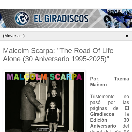
▼
Malcolm Scarpa: "The Road Of Life
Alone (30 Aniversario 1995-2025)"
Por: Txema
Mañeru.
Tristemente no
pasó por las
páginas de
El
Giradiscos
la
Edición 30
Aniversario
del
debut del año 93