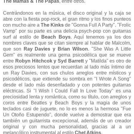
The Mamas & The Papas
, entre otros.
Centrándonos en la música, el disco original y la caja se
abre con la fiesta pop-rock, el gran ritmo y los finos punteos
con mucho aire a
The Kinks
de "Gonna Full A Party". "Frolic
Vamp" por su parte es una delicia psych-pop con guitarras
surf al estilo de
Beach Boys
. Aquí tenemos ya los dos
nombres claves que se citan siempre al hablar de Malcolm,
que son
Ray Davies y Brian Wilson
. "She Was A Little
Gem" es realmente una gema psicodélica que se mueve
entre
Robyn Hitchcok y Syd Barrett
y "Matilda" es otro de
esos preciosos lentos que recuerdan al lado más íntimo de
un Ray Davies, con sus chulos arreglos entre místicos y
psicodélicos, que extiende su sombra en "I Wrote A Song"
desde el lado más desenfadado y con potentes guitarras
eléctricas. Si "I Wish I Could Fall In Love Today" es una
preciosidad lenta y romántica, como su título, con arreglos y
coros entre Beatles y Beach Boys y la magia de unos
teclados casi de juguete, no lo es menos la hermosa "Fue
Un Otoño Estupendo", donde vuelve a demostrar que era
también un guitarrista excepcional, además de un creador
original y con mucha personalidad, gracias al a un
melancólico instrumental al estilo
Chet Atkins
.