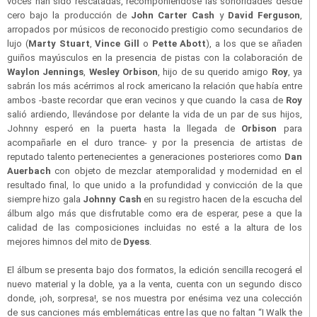
voces han sido rescatadas, recomponiéndose las sonoridades desde
cero bajo la producción de
John Carter Cash
y
David Ferguson
,
arropados por músicos de reconocido prestigio como secundarios de
lujo (
Marty Stuart
,
Vince Gill
o
Pette Abott
), a los que se añaden
guiños mayúsculos en la presencia de pistas con la colaboración de
Waylon Jennings
,
Wesley Orbison
, hijo de su querido amigo
Roy
, ya
sabrán los más acérrimos al rock americano la relación que había entre
ambos -baste recordar que eran vecinos y que cuando la casa de
Roy
salió ardiendo, llevándose por delante la vida de un par de sus hijos,
Johnny esperó en la puerta hasta la llegada de
Orbison
para
acompañarle en el duro trance- y por la presencia de artistas de
reputado talento pertenecientes a generaciones posteriores como
Dan
Auerbach
con objeto de mezclar atemporalidad y modernidad en el
resultado final, lo que unido a la profundidad y convicción de la que
siempre hizo gala
Johnny Cash
en su registro hacen de la escucha del
álbum algo más que disfrutable como era de esperar, pese a que la
calidad de las composiciones incluidas no esté a la altura de los
mejores himnos del mito de
Dyess
.
El álbum se presenta bajo dos formatos, la edición sencilla recogerá el
nuevo material y la doble, ya a la venta, cuenta con un segundo disco
donde, ¡oh, sorpresa!, se nos muestra por enésima vez una colección
de sus canciones más emblemáticas entre las que no faltan “I Walk the