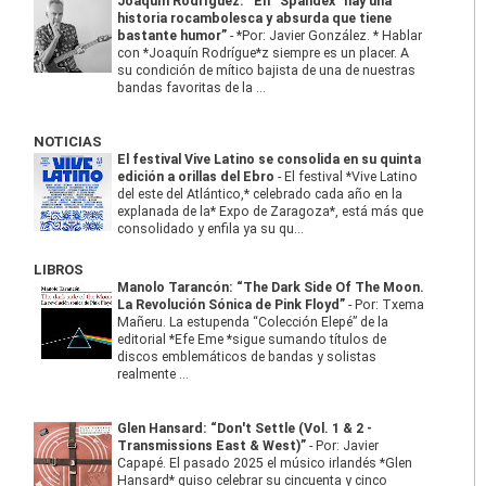
Joaquín Rodríguez: “En “Spandex” hay una
historia rocambolesca y absurda que tiene
bastante humor”
-
*Por: Javier González. * Hablar
con *Joaquín Rodrígue*z siempre es un placer. A
su condición de mítico bajista de una de nuestras
bandas favoritas de la ...
NOTICIAS
El festival Vive Latino se consolida en su quinta
edición a orillas del Ebro
-
El festival *Vive Latino
del este del Atlántico,* celebrado cada año en la
explanada de la* Expo de Zaragoza*, está más que
consolidado y enfila ya su qu...
LIBROS
Manolo Tarancón: “The Dark Side Of The Moon.
La Revolución Sónica de Pink Floyd”
-
Por: Txema
Mañeru. La estupenda “Colección Elepé” de la
editorial *Efe Eme *sigue sumando títulos de
discos emblemáticos de bandas y solistas
realmente ...
Glen Hansard: “Don't Settle (Vol. 1 & 2 -
Transmissions East & West)”
-
Por: Javier
Capapé. El pasado 2025 el músico irlandés *Glen
Hansard* quiso celebrar su cincuenta y cinco