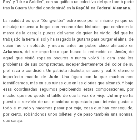
Boy” y “Like a Soldier”, con su guiño a un colectivo del que formó parte
tras la Guerra Mundial donde sirvió en la
República Federal Alemana.
La realidad es que “Songwritter” estremece por sí mismo ya que su
minutaje resuena a hogar con reconocidas historias que contienen la
marca de la casa; la pureza del verso de quien ha vivido, del que ha
trabajado la tierra al sol y ha rasgado la guitarra para purgar el alma, de
quien fue un soldado y mucho antes un pobre chico afincado en
Arkansas
; del ser imperfecto que busco la redención en
Jesús
, de
aquel que vistió ropajes oscuros y nunca volvió la cara ante los
problemas de sus compatriotas, independientemente del color de su
piel, raza o condición. Un patriota idealista, sincero y leal. El eterno e
imperfecto marido de
Jude
. Una figura con la que muchos nos
identificamos, más en sus ruinas que en las glorias que alcanzó. Y bajo
esas coordinadas seguimos percibiendo estas composiciones, por
mucho que nos quede el tufillo de que la voz del viejo
Johnny
se ha
puesto al servicio de una maniobra orquestada para intentar gustar a
todo el mundo y hacernos pasar por caja, cosa que han conseguido,
por cierto, robándonos unos billetes y de paso también una sonrisa,
qué carajo.