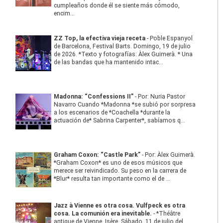
cumpleaños donde él se siente más cómodo,
encim...
ZZ Top, la efectiva vieja receta
-
Poble Espanyol
de Barcelona, Festival Barts. Domingo, 19 de julio
de 2026. *Texto y fotografías: Àlex Guimerà. * Una
de las bandas que ha mantenido intac...
Madonna: “Confessions II”
-
Por: Nuria Pastor
Navarro Cuando *Madonna *se subió por sorpresa
a los escenarios de *Coachella *durante la
actuación de* Sabrina Carpenter*, sabíamos q...
Graham Coxon: “Castle Park”
-
Por: Àlex Guimerà.
*Graham Coxon* es uno de esos músicos que
merece ser reivindicado. Su peso en la carrera de
*Blur* resulta tan importante como el de ...
Jazz à Vienne es otra cosa. Vulfpeck es otra
cosa. La comunión era inevitable.
-
*Théâtre
antique de Vienne, Isère. Sábado, 11 de julio del