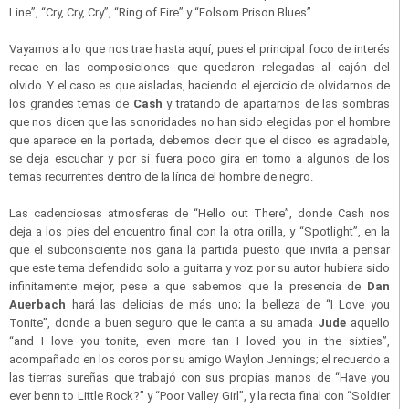
Line”, “Cry, Cry, Cry”, “Ring of Fire” y “Folsom Prison Blues”.
Vayamos a lo que nos trae hasta aquí, pues el principal foco de interés
recae en las composiciones que quedaron relegadas al cajón del
olvido. Y el caso es que aisladas, haciendo el ejercicio de olvidarnos de
los grandes temas de
Cash
y tratando de apartarnos de las sombras
que nos dicen que las sonoridades no han sido elegidas por el hombre
que aparece en la portada, debemos decir que el disco es agradable,
se deja escuchar y por si fuera poco gira en torno a algunos de los
temas recurrentes dentro de la lírica del hombre de negro.
Las cadenciosas atmosferas de “Hello out There”, donde
Cash nos
deja a los pies del encuentro final con la otra orilla, y “Spotlight”, en la
que el subconsciente nos gana la partida puesto que invita a pensar
que este tema defendido solo a guitarra y voz por su autor hubiera sido
infinitamente mejor, pese a que sabemos que la presencia de
Dan
Auerbach
hará las delicias de más uno; la belleza de “I Love you
Tonite”, donde a buen seguro que le canta a su amada
Jude
aquello
“and I love you tonite, even more tan I loved you in the sixties”,
acompañado en los coros por su amigo Waylon Jennings; el recuerdo a
las tierras sureñas que trabajó con sus propias manos de “Have you
ever benn to Little Rock?” y “Poor Valley Girl”, y la recta final con “Soldier