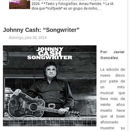
2026. * *Texto y fotografías: Arnau Pamiès. * La IA
dice que *Vulfpeck* es un grupo de nicho, ...
Johnny Cash: “Songwriter”
domingo, julio 28, 2024
Por: Javier
González.
La edición de
nuevo disco
por parte de
un mito
musical que
lleva más de
veinte años
muerto hace
que el buen
aficionado
muestre su