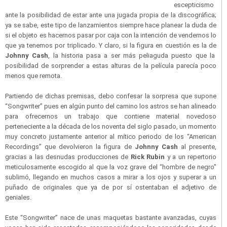
escepticismo
ante la posibilidad de estar ante una jugada propia de la discográfica;
ya se sabe, este tipo de lanzamientos siempre hace planear la duda de
si el objeto es hacernos pasar por caja con la intención de vendernos lo
que ya tenemos por triplicado. Y claro, si la figura en cuestión es la de
Johnny Cash
, la historia pasa a ser más peliaguda puesto que la
posibilidad de sorprender a estas alturas de la película parecía poco
menos que remota.
Partiendo de dichas premisas, debo confesar la sorpresa que supone
“Songwriter” pues en algún punto del camino los astros se han alineado
para ofrecernos un trabajo que contiene material novedoso
perteneciente a la década de los noventa del siglo pasado, un momento
muy concreto justamente anterior al mítico periodo de los “American
Recordings” que devolvieron la figura de
Johnny Cash
al presente,
gracias a las desnudas producciones de
Rick Rubin
y a un repertorio
meticulosamente escogido al que la voz grave del “hombre de negro”
sublimó, llegando en muchos casos a mirar a los ojos y superar a un
puñado de originales que ya de por sí ostentaban el adjetivo de
geniales.
Este “Songwriter” nace de unas maquetas bastante avanzadas, cuyas