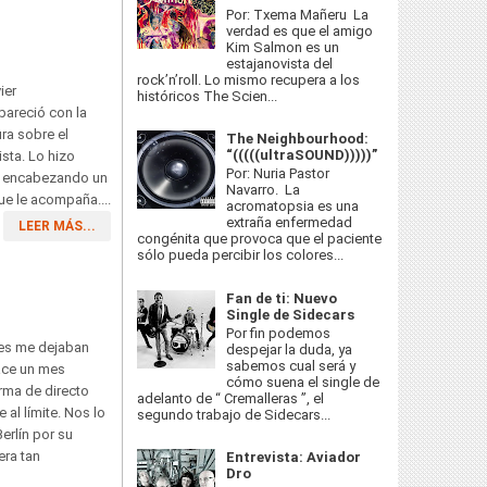
Por: Txema Mañeru La
verdad es que el amigo
Kim Salmon es un
estajanovista del
rock’n’roll. Lo mismo recupera a los
ier
históricos The Scien...
pareció con la
ura sobre el
The Neighbourhood:
“(((((ultraSOUND)))))”
sta. Lo hizo
Por: Nuria Pastor
a, encabezando un
Navarro. La
e le acompaña....
acromatopsia es una
extraña enfermedad
LEER MÁS...
congénita que provoca que el paciente
sólo pueda percibir los colores...
Fan de ti: Nuevo
Single de Sidecars
Por fin podemos
ces me dejaban
despejar la duda, ya
sabemos cual será y
ace un mes
cómo suena el single de
rma de directo
adelanto de “ Cremalleras ”, el
al límite. Nos lo
segundo trabajo de Sidecars...
erlín por su
era tan
Entrevista: Aviador
Dro