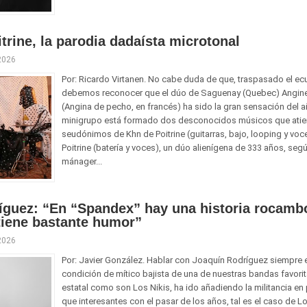
trine, la parodia dadaísta microtonal
 2026
Por: Ricardo Virtanen. No cabe duda de que, traspasado el ec
debemos reconocer que el dúo de Saguenay (Quebec) Angine 
(Angina de pecho, en francés) ha sido la gran sensación del a
minigrupo está formado dos desconocidos músicos que atie
seudónimos de Khn de Poitrine (guitarras, bajo, looping y voc
Poitrine (batería y voces), un dúo alienígena de 333 años, se
mánager...
íguez: “En “Spandex” hay una historia rocamb
tiene bastante humor”
 2026
Por: Javier González. Hablar con Joaquín Rodríguez siempre e
condición de mítico bajista de una de nuestras bandas favori
estatal como son Los Nikis, ha ido añadiendo la militancia e
que interesantes con el pasar de los años, tal es el caso de L