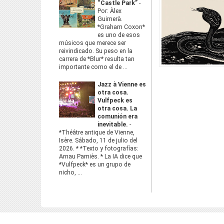
“Castle Park”
-
Por: Àlex
Guimerà.
*Graham Coxon*
es uno de esos
músicos que merece ser
reivindicado. Su peso en la
carrera de *Blur* resulta tan
importante como el de ...
Jazz à Vienne es
otra cosa.
Vulfpeck es
otra cosa. La
comunión era
inevitable.
-
*Théâtre antique de Vienne,
Isère. Sábado, 11 de julio del
2026. * *Texto y fotografías:
Arnau Pamiès. * La IA dice que
*Vulfpeck* es un grupo de
nicho, ...