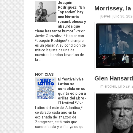
Joaquín
Morrissey, la
Rodríguez: “En
“Spandex” hay
jueves, julio 30, 202
una historia
rocambolesca y
absurda que
tiene bastante humor”
-
*Por:
Javier González. * Hablar con
*Joaquín Rodrígue*z siempre
es un placer. A su condición de
mítico bajista de una de
nuestras bandas favoritas de
la ...
NOTICIAS
Glen Hansard 
El festival Vive
Latino se
miércoles, julio 29,
consolida en su
quinta edición a
orillas del Ebro
-
El festival *Vive
Latino del este del Atlántico,*
celebrado cada año en la
explanada de la* Expo de
Zaragoza*, está más que
consolidado y enfila ya su qu...