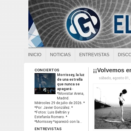
INICIO
NOTICIAS
ENTREVISTAS
DISC
¡¡Volvemos e
CONCIERTOS
Morrissey, la luz
sábado, agosto 01,
de una estrella
que nunca se
apagará
-
*Movistar Arena,
Madrid.
Miércoles 29 de julio de 2026. *
*Por: Javier González. *
*Fotos: Luis Beltrán y
Estefanía Romero. *
*Morrissey *apareció con la...
ENTREVISTAS