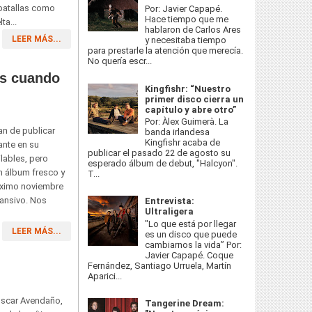
 batallas como
Por: Javier Capapé.
Hace tiempo que me
ta...
hablaron de Carlos Ares
LEER MÁS...
y necesitaba tiempo
para prestarle la atención que merecía.
No quería escr...
os cuando
Kingfishr: “Nuestro
primer disco cierra un
capítulo y abre otro”
Por: Àlex Guimerà. La
an de publicar
banda irlandesa
Kingfishr acaba de
ante en su
publicar el pasado 22 de agosto su
lables, pero
esperado álbum de debut, "Halcyon".
n álbum fresco y
T...
róximo noviembre
pansivo. Nos
Entrevista:
Ultraligera
"Lo que está por llegar
LEER MÁS...
es un disco que puede
cambiarnos la vida” Por:
Javier Capapé. Coque
Fernández, Santiago Urruela, Martín
Aparici...
 Oscar Avendaño,
Tangerine Dream: