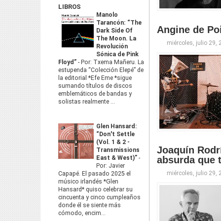
LIBROS
Manolo
Tarancón: “The
Angine de Poi
Dark Side Of
The Moon. La
miércoles, julio 29,
Revolución
Sónica de Pink
Floyd”
-
Por: Txema Mañeru. La
estupenda “Colección Elepé” de
la editorial *Efe Eme *sigue
sumando títulos de discos
emblemáticos de bandas y
solistas realmente ...
Glen Hansard:
“Don't Settle
(Vol. 1 & 2 -
Joaquín Rodr
Transmissions
East & West)”
-
absurda que 
Por: Javier
miércoles, julio 29,
Capapé. El pasado 2025 el
músico irlandés *Glen
Hansard* quiso celebrar su
cincuenta y cinco cumpleaños
donde él se siente más
cómodo, encim...