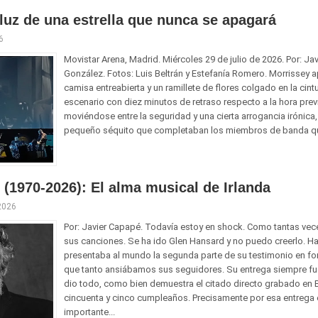
 luz de una estrella que nunca se apagará
6
Movistar Arena, Madrid. Miércoles 29 de julio de 2026. Por: Jav
González. Fotos: Luis Beltrán y Estefanía Romero. Morrissey a
camisa entreabierta y un ramillete de flores colgado en la cint
escenario con diez minutos de retraso respecto a la hora previ
moviéndose entre la seguridad y una cierta arrogancia irónic
pequeño séquito que completaban los miembros de banda qu
(1970-2026): El alma musical de Irlanda
 2026
Por: Javier Capapé. Todavía estoy en shock. Como tantas ve
sus canciones. Se ha ido Glen Hansard y no puedo creerlo. H
presentaba al mundo la segunda parte de su testimonio en fo
que tanto ansiábamos sus seguidores. Su entrega siempre fue 
dio todo, como bien demuestra el citado directo grabado en B
cincuenta y cinco cumpleaños. Precisamente por esa entrega 
importante...