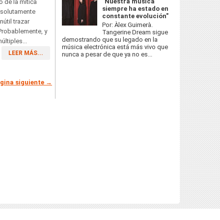
"Nuestra música
o de la mítica
siempre ha estado en
bsolutamente
constante evolución"
útil trazar
Por: Àlex Guimerà.
 Probablemente, y
Tangerine Dream sigue
demostrando que su legado en la
últiples...
música electrónica está más vivo que
LEER MÁS...
nunca a pesar de que ya no es...
gina siguiente →