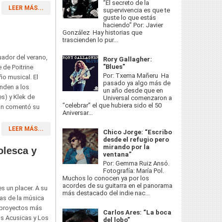
“El secreto de la
LEER MÁS...
supervivencia es que te
guste lo que estás
haciendo” Por: Javier
González Hay historias que
trascienden lo pur...
uador del verano,
Rory Gallagher:
"Blues"
de Poitrine
Por: Txema Mañeru Ha
ño musical. El
pasado ya algo más de
nden a los
un año desde que en
es) y Klek de
Universal comenzaron a
“celebrar” el que hubiera sido el 50
gún comentó su
Aniversar...
LEER MÁS...
Chico Jorge: “Escribo
desde el refugio pero
mirando por la
olesca y
ventana”
Por: Gemma Ruiz Ansó.
Fotografía: María Pol.
Muchos lo conocen ya por los
acordes de su guitarra en el panorama
s un placer. A su
más destacado del indie nac...
tas de la música
n proyectos más
Carlos Ares: “La boca
os Acusicas y Los
del lobo”