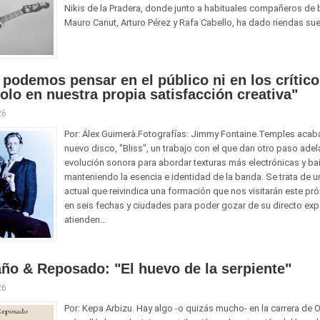
Nikis de la Pradera, donde junto a habituales compañeros de
Mauro Canut, Arturo Pérez y Rafa Cabello, ha dado riendas suel
podemos pensar en el público ni en los crític
olo en nuestra propia satisfacción creativa"
26
Por: Álex Guimerà.Fotografías: Jimmy Fontaine.Temples acab
nuevo disco, "Bliss", un trabajo con el que dan otro paso adel
evolución sonora para abordar texturas más electrónicas y bai
manteniendo la esencia e identidad de la banda. Se trata de u
actual que reivindica una formación que nos visitarán este p
en seis fechas y ciudades para poder gozar de su directo ex
atienden...
ño & Reposado: "El huevo de la serpiente"
26
Por: Kepa Arbizu. Hay algo -o quizás mucho- en la carrera de