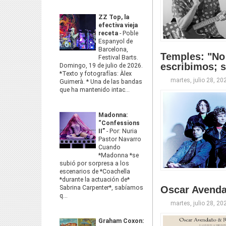
ZZ Top, la
efectiva vieja
receta
-
Poble
Espanyol de
Barcelona,
Temples: "No 
Festival Barts.
escribimos; s
Domingo, 19 de julio de 2026.
*Texto y fotografías: Àlex
martes, julio 28, 20
Guimerà. * Una de las bandas
que ha mantenido intac...
Madonna:
“Confessions
II”
-
Por: Nuria
Pastor Navarro
Cuando
*Madonna *se
subió por sorpresa a los
escenarios de *Coachella
*durante la actuación de*
Sabrina Carpenter*, sabíamos
Oscar Avenda
q...
martes, julio 28, 20
Graham Coxon: