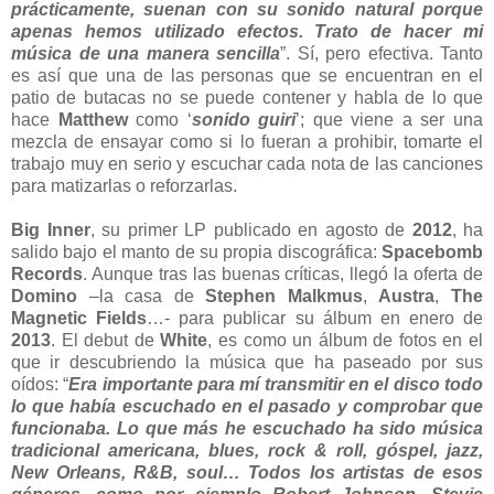
prácticamente, suenan con su sonido natural porque
apenas hemos utilizado efectos. Trato de hacer mi
música de una manera sencilla
”. Sí, pero efectiva. Tanto
es así que una de las personas que se encuentran en el
patio de butacas no se puede contener y habla de lo que
hace
Matthew
como ‘
sonido guiri
’; que viene a ser una
mezcla de ensayar como si lo fueran a prohibir, tomarte el
trabajo muy en serio y escuchar cada nota de las canciones
para matizarlas o reforzarlas.
Big Inner
, su primer LP publicado en agosto de
2012
, ha
salido bajo el manto de su propia discográfica:
Spacebomb
Records
. Aunque tras las buenas críticas, llegó la oferta de
Domino
–la casa de
Stephen Malkmus
,
Austra
,
The
Magnetic Fields
…- para publicar su álbum en enero de
2013
. El debut de
White
, es como un álbum de fotos en el
que ir descubriendo la música que ha paseado por sus
oídos: “
Era importante para mí transmitir en el disco todo
lo que había escuchado en el pasado y comprobar que
funcionaba. Lo que más he escuchado ha sido música
tradicional americana, blues, rock & roll, góspel, jazz,
New Orleans, R&B, soul… Todos los artistas de esos