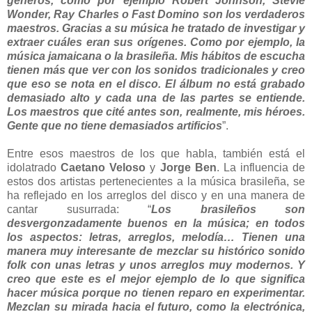
géneros, como por ejemplo Robert Johnson, Stevie
Wonder, Ray Charles o Fast Domino son los verdaderos
maestros. Gracias a su música he tratado de investigar y
extraer cuáles eran sus orígenes. Como por ejemplo, la
música jamaicana o la brasileña. Mis hábitos de escucha
tienen más que ver con los sonidos tradicionales y creo
que eso se nota en el disco. El álbum no está grabado
demasiado alto y cada una de las partes se entiende.
Los maestros que cité antes son, realmente, mis héroes.
Gente que no tiene demasiados artificios
”.
Entre esos maestros de los que habla, también está el
idolatrado
Caetano Veloso
y
Jorge Ben
. La influencia de
estos dos artistas pertenecientes a la música brasileña, se
ha reflejado en los arreglos del disco y en una manera de
cantar susurrada: “
Los brasileños son
desvergonzadamente buenos en la música; en todos
los aspectos: letras, arreglos, melodía… Tienen una
manera muy interesante de mezclar su histórico sonido
folk con unas letras y unos arreglos muy modernos. Y
creo que este es el mejor ejemplo de lo que significa
hacer música porque no tienen reparo en experimentar.
Mezclan su mirada hacia el futuro, como la electrónica,