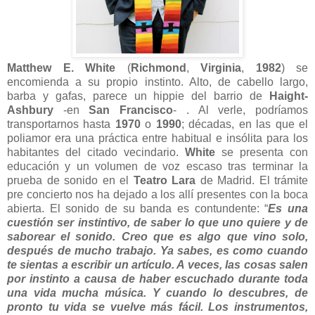
Matthew E. White
(
Richmond
,
Virginia
,
1982
) se
encomienda a su propio instinto. Alto, de cabello largo,
barba y gafas, parece un hippie del barrio de
Haight-
Ashbury
-en
San Francisco
- . Al verle, podríamos
transportarnos hasta
1970
o
1990
; décadas, en las que el
poliamor era una práctica entre habitual e insólita para los
habitantes del citado vecindario.
White
se presenta con
educación y un volumen de voz escaso tras terminar la
prueba de sonido en el
Teatro Lara
de Madrid. El trámite
pre concierto nos ha dejado a los allí presentes con la boca
abierta. El sonido de su banda es contundente: “
Es una
cuestión ser instintivo, de saber lo que uno quiere y de
saborear el sonido. Creo que es algo que vino solo,
después de mucho trabajo. Ya sabes, es como cuando
te sientas a escribir un artículo. A veces, las cosas salen
por instinto a causa de haber escuchado durante toda
una vida mucha música. Y cuando lo descubres, de
pronto tu vida se vuelve más fácil. Los instrumentos,