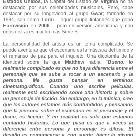
Estados Unidos
, la Capital del Estado de
Virginia
no ha
destacado por sus celebridades musicales. Pero, cabe
destacar por su longevidad al grupo
Gwar
; formado en
1984, son como
Lordi
– aquel grupo finlandés que ganó
Eurovisión
en
2006
– pero en versión americana y con
unos disfraces mucho más Serie B.
La personalidad del artista es un tema complicado. Se
puede aventurar que el escenario es la máscara del tímido y
el remanso de paz para el inquieto. Una dicotomía de la
identidad sobre la que
Matthew
habla: “
Bueno, lo
realmente complicado es que no haya diferencia entre el
personaje que se sube a tocar a un escenario y la
persona. Me gusta pensar en términos
cinematográficos. Cuando uno escribe películas,
realmente está escribiendo sobre una historia y sobre
un personaje de ficción. Sin embargo, en la música, creo
que los autores estamos más confundidos y pensamos
que la persona sobre el escenario es el personaje y el
disco, es ficción. Y en realidad es solo que estamos
contando historias. Lo que pasa es que a veces la
diferencia entre persona y personaje es difusa. El
desafío es comunicarse y, con suerte, hacer lo mismo