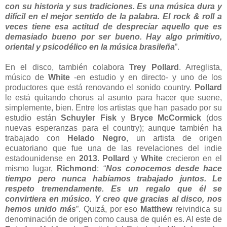
con su historia y sus tradiciones. Es una música dura y
difícil en el mejor sentido de la palabra. El rock & roll a
veces tiene esa actitud de despreciar aquello que es
demasiado bueno por ser bueno. Hay algo primitivo,
oriental y psicodélico en la música brasileña
”.
En el disco, también colabora
Trey Pollard
. Arreglista,
músico de
White
-en estudio y en directo- y uno de los
productores que está renovando el sonido country.
Pollard
le está quitando chorus al asunto para hacer que suene,
simplemente, bien. Entre los artistas que han pasado por su
estudio están
Schuyler Fisk
y
Bryce McCormick
(dos
nuevas esperanzas para el country); aunque también ha
trabajado con
Helado Negro
, un artista de origen
ecuatoriano que fue una de las revelaciones del indie
estadounidense en
2013
.
Pollard
y
White
crecieron en el
mismo lugar,
Richmond
: “
Nos conocemos desde hace
tiempo pero nunca habíamos trabajado juntos. Le
respeto tremendamente. Es un regalo que él se
convirtiera en músico. Y creo que gracias al disco, nos
hemos unido más
”. Quizá, por eso
Matthew
reivindica su
denominación de origen como causa de quién es. Al este de