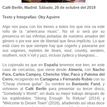
Café Berlín, Madrid. Sábado, 26 de octubre del 2019
Texto y fotografías: Oky Aguirre
Algo nos pasa con los trenes a todos los que nos va este
rollo de la "americana music". No sé si será por su
presencia en las infinitas portadas de nuestros amados del
género o por ese aire de libertad que lleva implícito. Lo que
está claro es que siempre hay que cogerlo y pasearse por
sus vagones, repletos de blues, soul, country, western,
southern, rock´n´roll y jazz, incluso zydeco y bluegrass…
Lo cojonudo es que en
España
tenemos ese tren, en este
caso de cercanías, que viene desde
Almería,
con
Nacho
Para, Carlos Campoy, Chencho Vilar, Paco y Paloma del
Cerro,
recogiendo en
Cartagena
a
Fernando Rubio
con su
“Cheap chinese guitar”. Su nombre es
Bantastic Fand
, y
volvieron al
Café Berlín
para presentar su tercer disco,
“Somebody´s World”, sin duda su mejor trabajo después de
los espléndidos “Strong Enough To Refuse” (2014) y
“Welcome to Desert Town” (2016), añadiendo así otras doce