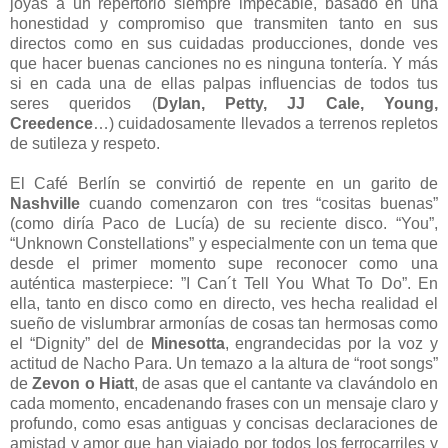
joyas a un repertorio siempre impecable, basado en una
honestidad y compromiso que transmiten tanto en sus
directos como en sus cuidadas producciones, donde ves
que hacer buenas canciones no es ninguna tontería. Y más
si en cada una de ellas palpas influencias de todos tus
seres queridos (
Dylan, Petty, JJ Cale, Young,
Creedence
…) cuidadosamente llevados a terrenos repletos
de sutileza y respeto.
El Café Berlín se convirtió de repente en un garito de
Nashville
cuando comenzaron con tres “cositas buenas”
(como diría Paco de Lucía) de su reciente disco. “You”,
“Unknown Constellations” y especialmente con un tema que
desde el primer momento supe reconocer como una
auténtica masterpiece: ”I Can´t Tell You What To Do”. En
ella, tanto en disco como en directo, ves hecha realidad el
sueño de vislumbrar armonías de cosas tan hermosas como
el “Dignity” del de
Minesotta
, engrandecidas por la voz y
actitud de Nacho Para. Un temazo a la altura de “root songs”
de
Zevon o Hiatt
, de asas que el cantante va clavándolo en
cada momento, encadenando frases con un mensaje claro y
profundo, como esas antiguas y concisas declaraciones de
amistad y amor que han viajado por todos los ferrocarriles y