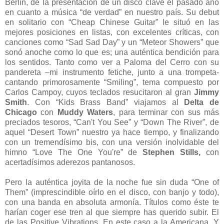
Berlín, de la presentación de un disco clave el pasado año
en cuanto a música “de verdad” en nuestro país. Su debut
en solitario con “Cheap Chinese Guitar” le situó en las
mejores posiciones en listas, con excelentes críticas, con
canciones como “Sad Sad Day” y un “Meteor Showers” que
sonó anoche como lo que es; una auténtica bendición para
los sentidos. Tanto como ver a Paloma del Cerro con su
pandereta –mi instrumento fetiche, junto a una trompeta-
cantando primorosamente “Smiling”, tema compuesto por
Carlos Campoy, cuyos teclados resucitaron al gran
Jimmy
Smith
. Con “Kids Brass Band” viajamos al
Delta de
Chicago
con
Muddy Waters
, para terminar con sus más
preciados tesoros, “Can't You See” y “Down The River”, de
aquel “Desert Town” nuestro ya hace tiempo, y finalizando
con un tremendísimo bis, con una versión inolvidable del
himno “Love The One You're” de
Stephen Stills,
con
acertadísimos aderezos pantanosos.
Pero la auténtica joyita de la noche fue sin duda “One of
Them” (imprescindible oírlo en el disco, con banjo y todo),
con una banda en absoluta armonía. Títulos como éste te
harían coger ese tren al que siempre has querido subir. El
de las Positive Vibrations. En este caso a la Americana. Y