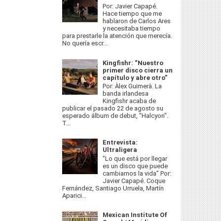
Por: Javier Capapé.
Hace tiempo que me
hablaron de Carlos Ares
y necesitaba tiempo
para prestarle la atención que merecía.
No quería escr...
Kingfishr: “Nuestro
primer disco cierra un
capítulo y abre otro”
Por: Àlex Guimerà. La
banda irlandesa
Kingfishr acaba de
publicar el pasado 22 de agosto su
esperado álbum de debut, "Halcyon".
T...
Entrevista:
Ultraligera
"Lo que está por llegar
es un disco que puede
cambiarnos la vida” Por:
Javier Capapé. Coque
Fernández, Santiago Urruela, Martín
Aparici...
Mexican Institute Of