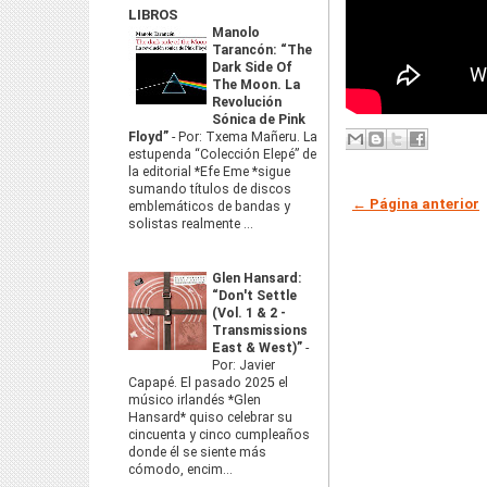
LIBROS
Manolo
Tarancón: “The
Dark Side Of
The Moon. La
Revolución
Sónica de Pink
Floyd”
-
Por: Txema Mañeru. La
estupenda “Colección Elepé” de
la editorial *Efe Eme *sigue
sumando títulos de discos
← Página anterior
emblemáticos de bandas y
solistas realmente ...
Glen Hansard:
“Don't Settle
(Vol. 1 & 2 -
Transmissions
East & West)”
-
Por: Javier
Capapé. El pasado 2025 el
músico irlandés *Glen
Hansard* quiso celebrar su
cincuenta y cinco cumpleaños
donde él se siente más
cómodo, encim...