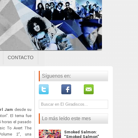
CONTACTO
Síguenos en:
rl Jam
desde su
ton". El tema fue
Lo más leído este mes
4 horas el pasado
ic To Avert The
Smoked Salmon:
Volume 2", una
“Smoked Salmon”