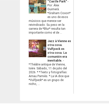
“Castle Park”
-
Por: Àlex
Guimerà.
*Graham Coxon*
es uno de esos
músicos que merece ser
reivindicado. Su peso en la
carrera de *Blur* resulta tan
importante como el de ...
Jazz à Vienne es
otra cosa.
Vulfpeck es
otra cosa. La
comunión era
inevitable.
-
*Théâtre antique de Vienne,
Isère. Sábado, 11 de julio del
2026. * *Texto y fotografías:
Arnau Pamiès. * La IA dice que
*Vulfpeck* es un grupo de
nicho, ...