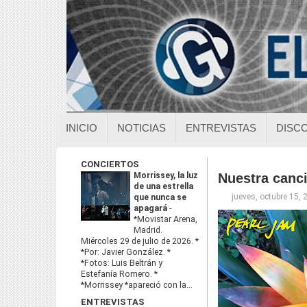
INICIO
NOTICIAS
ENTREVISTAS
DISC
CONCIERTOS
Morrissey, la luz
Nuestra canci
de una estrella
jueves, octubre 15, 
que nunca se
apagará
-
*Movistar Arena,
Madrid.
Miércoles 29 de julio de 2026. *
*Por: Javier González. *
*Fotos: Luis Beltrán y
Estefanía Romero. *
*Morrissey *apareció con la...
ENTREVISTAS