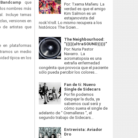
a
Bandcamp
que
Por: Txema Mañeru La
e los nombres más
verdad es que el amigo
Kim Salmon es un
l. Incluye temas
estajanovista del
las, versiones en
rock’n’roll. Lo mismo recupera a los
 de artistas que
históricos The Scien...
The Neighbourhood:
“(((((ultraSOUND)))))”
le en plataformas
Por: Nuria Pastor
ntramos un medio
Navarro. La
idad típica en los
acromatopsia es una
extraña enfermedad
congénita que provoca que el paciente
sólo pueda percibir los colores...
Fan de ti: Nuevo
Single de Sidecars
Por fin podemos
despejar la duda, ya
sabemos cual será y
cómo suena el single de
adelanto de “ Cremalleras ”, el
segundo trabajo de Sidecars...
Entrevista: Aviador
Dro