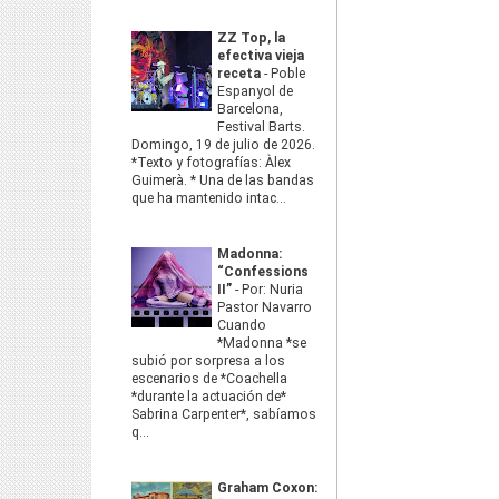
ZZ Top, la
efectiva vieja
receta
-
Poble
Espanyol de
Barcelona,
Festival Barts.
Domingo, 19 de julio de 2026.
*Texto y fotografías: Àlex
Guimerà. * Una de las bandas
que ha mantenido intac...
Madonna:
“Confessions
II”
-
Por: Nuria
Pastor Navarro
Cuando
*Madonna *se
subió por sorpresa a los
escenarios de *Coachella
*durante la actuación de*
Sabrina Carpenter*, sabíamos
q...
Graham Coxon: