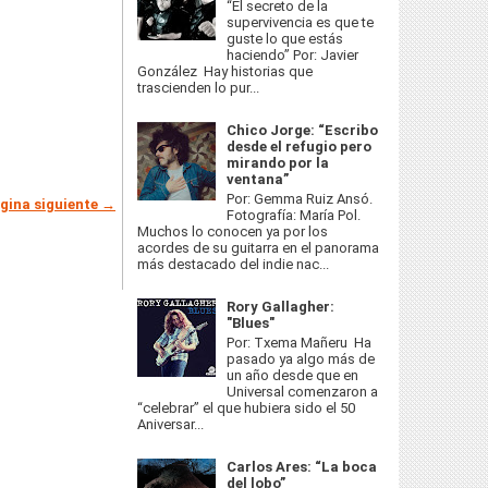
“El secreto de la
supervivencia es que te
guste lo que estás
haciendo” Por: Javier
González Hay historias que
trascienden lo pur...
Chico Jorge: “Escribo
desde el refugio pero
mirando por la
ventana”
Por: Gemma Ruiz Ansó.
gina siguiente →
Fotografía: María Pol.
Muchos lo conocen ya por los
acordes de su guitarra en el panorama
más destacado del indie nac...
Rory Gallagher:
"Blues"
Por: Txema Mañeru Ha
pasado ya algo más de
un año desde que en
Universal comenzaron a
“celebrar” el que hubiera sido el 50
Aniversar...
Carlos Ares: “La boca
del lobo”