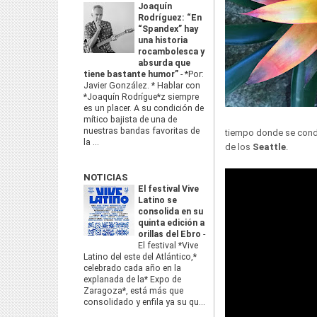
Joaquín
Rodríguez: “En
“Spandex” hay
una historia
rocambolesca y
absurda que
tiene bastante humor”
-
*Por:
Javier González. * Hablar con
*Joaquín Rodrígue*z siempre
es un placer. A su condición de
mítico bajista de una de
nuestras bandas favoritas de
tiempo donde se conden
la ...
de los
Seattle
.
NOTICIAS
El festival Vive
Latino se
consolida en su
quinta edición a
orillas del Ebro
-
El festival *Vive
Latino del este del Atlántico,*
celebrado cada año en la
explanada de la* Expo de
Zaragoza*, está más que
consolidado y enfila ya su qu...