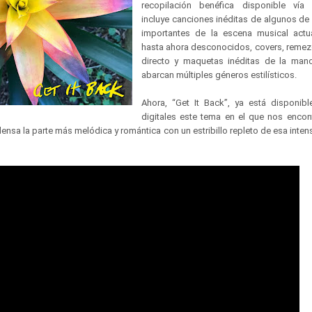
recopilación benéfica disponible ví
incluye canciones inéditas de algunos d
importantes de la escena musical actua
hasta ahora desconocidos, covers, remezc
directo y maquetas inéditas de la mano
abarcan múltiples géneros estilísticos.
Ahora, “Get It Back”, ya está disponib
digitales este tema en el que nos enco
sa la parte más melódica y romántica con un estribillo repleto de esa intens