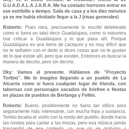
G.U.A.D.A.L.A.J.A.R.A. Me ha costado horrores entrar en
ese estribillo a tiempo. Salía de casa y a los diez minutos
ya se me había olvidado llegar a la J (risas generales)
Roberto:
Pues mira, precisamente lo escribí deletreado
como si fuera un tabú decir Guadalajara, como si estuviera
mal criticar a Guadalajara y lo que pasa allí. Porque
Guadalajara es una tierra de caciques y es muy difícil que
no te señalen con el dedo si dices cosas que no te gustan
de lo que existe allí, pero que existen. Entonces es buscar la
manera de decirlo, pero sin decirlo.
Oky: Vamos al presente. Háblanos de “Proyecto
Toribio”. Me lo imagino llegando a un pueblo de La
Alcarria como si fuera cualquier lugar de Irlanda, con
tabernas con personajes sacados de Inisfree o fiestas
en plazas de pueblos de Berlanga y Fellini.
Roberto:
Bueno, posiblemente no fuera tan idílico pero
seguramente más interesante, con mucha tripa y sustancia.
Toribio tocaba el violín con la ronda del pueblo, donde hacía
las rondas para cantar a las mozas, pero esa música jamás
trascendió de ese contexto, ya que no se grababa y