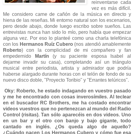
reinventarse cada
vez es más difícil.
Me considero carne de cañón de la música en directo y
hiena de las reseñas. Mi entorno natural son los escenarios,
pero desde abajo, donde luego escribo sobre sueños. Las
entrevistas nunca han sido lo mío, pero había que empezar
alguna vez. Por eso lo planteé como una charla telefónica
con los
Hermanos Ruíz Cubero
(nos atendió amablemente
Roberto
) con la complicidad de mi compañero y fan
empedernido
Martín
(y su paciente esposa Isabel al
dejarme invadir su casa), completando así un triángulo
musical entre periodista, artista y admirador que podría
haberse alargado durante horas con el telón de fondo de su
nuevo disco doble, "Proyecto Toribio" y "Errantes telúricos".
Oky: Roberto, he estado indagando en vuestro pasado
y me he encontrado con cosas inverosímiles. Al teclear
en el buscador RC Brothers, me ha costado encontrar
videos vuestros que no pertenezcan al mundo del Radio
Control (risitas). Tan sólo aparecéis en dos videos. Uno
en un bar y el otro con banjo y bajo gigante, todo
cantado en inglés. ¿Os queda algo de aquello?
¿Cuándo nacen Los Hermanos Cubero y cómo fue esa