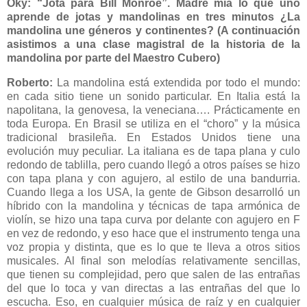
Oky: “Jota para Bill Monroe”. Madre mía lo que uno
aprende de jotas y mandolinas en tres minutos ¿La
mandolina une géneros y continentes? (A continuación
asistimos a una clase magistral de la historia de la
mandolina por parte del Maestro Cubero)
Roberto:
La mandolina está extendida por todo el mundo:
en cada sitio tiene un sonido particular. En Italia está la
napolitana, la genovesa, la veneciana…. Prácticamente en
toda Europa. En Brasil se utiliza en el “choro” y la música
tradicional brasileña. En Estados Unidos tiene una
evolución muy peculiar. La italiana es de tapa plana y culo
redondo de tablilla, pero cuando llegó a otros países se hizo
con tapa plana y con agujero, al estilo de una bandurria.
Cuando llega a los USA, la gente de Gibson desarrolló un
híbrido con la mandolina y técnicas de tapa armónica de
violín, se hizo una tapa curva por delante con agujero en F
en vez de redondo, y eso hace que el instrumento tenga una
voz propia y distinta, que es lo que te lleva a otros sitios
musicales. Al final son melodías relativamente sencillas,
que tienen su complejidad, pero que salen de las entrañas
del que lo toca y van directas a las entrañas del que lo
escucha. Eso, en cualquier música de raíz y en cualquier