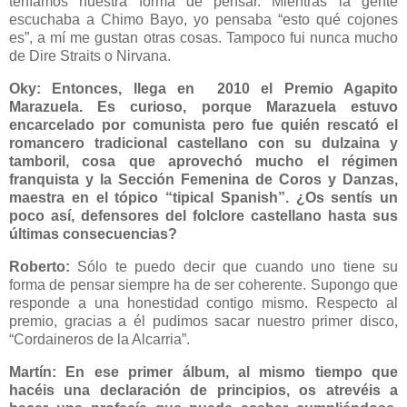
teníamos nuestra forma de pensar. Mientras la gente
escuchaba a Chimo Bayo, yo pensaba “esto qué cojones
es”, a mí me gustan otras cosas. Tampoco fui nunca mucho
de Dire Straits o Nirvana.
Oky: Entonces, llega en 2010 el Premio Agapito
Marazuela. Es curioso, porque Marazuela estuvo
encarcelado por comunista pero fue quién rescató el
romancero tradicional castellano con su dulzaina y
tamboril, cosa que aprovechó mucho el régimen
franquista y la Sección Femenina de Coros y Danzas,
maestra en el tópico “tipical Spanish”. ¿Os sentís un
poco así, defensores del folclore castellano hasta sus
últimas consecuencias?
Roberto:
Sólo te puedo decir que cuando uno tiene su
forma de pensar siempre ha de ser coherente. Supongo que
responde a una honestidad contigo mismo. Respecto al
premio, gracias a él pudimos sacar nuestro primer disco,
“Cordaineros de la Alcarria”.
Martín: En ese primer álbum, al mismo tiempo que
hacéis una declaración de principios, os atrevéis a