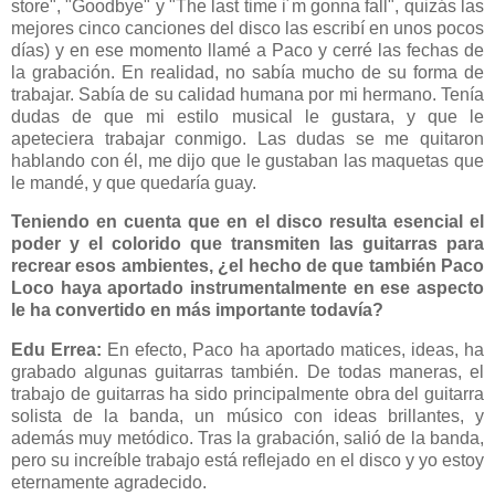
store", "Goodbye" y "The last time i´m gonna fall", quizás las
mejores cinco canciones del disco las escribí en unos pocos
días) y en ese momento llamé a Paco y cerré las fechas de
la grabación. En realidad, no sabía mucho de su forma de
trabajar. Sabía de su calidad humana por mi hermano. Tenía
dudas de que mi estilo musical le gustara, y que le
apeteciera trabajar conmigo. Las dudas se me quitaron
hablando con él, me dijo que le gustaban las maquetas que
le mandé, y que quedaría guay.
Teniendo en cuenta que en el disco resulta esencial el
poder y el colorido que transmiten las guitarras para
recrear esos ambientes, ¿el hecho de que también Paco
Loco haya aportado instrumentalmente en ese aspecto
le ha convertido en más importante todavía?
Edu Errea:
En efecto, Paco ha aportado matices, ideas, ha
grabado algunas guitarras también. De todas maneras, el
trabajo de guitarras ha sido principalmente obra del guitarra
solista de la banda, un músico con ideas brillantes, y
además muy metódico. Tras la grabación, salió de la banda,
pero su increíble trabajo está reflejado en el disco y yo estoy
eternamente agradecido.