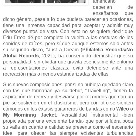
americano
deberían de
enseñarnos que
dicho género, pese a lo que pudiera parecer en ocasiones,
tiene una inmensa capacidad para aceptar y admitir muy
diversos puntos de vista. Con esto no se quiere decir que
Edu Errea dé por completo la vuelta a las costuras de los
sonidos de raíces, pero sí que aunque estemos solo antes
su segundo disco, "Just a Dream (
Philatelia Records/No
Aloha Records
, 2021), ha conseguido demostrar que su
personalidad, sin olvidar que gravita esencialmente entorno
a representaciones clásicas, evita detenerse ante una
recreación más o menos estandarizadas de ellas
Sus nuevas composiciones, por si no hubiera quedado claro
con las que formaban ya su debut, "Travelling", tienen la
aspiración de recrear y desviarse por recorridos que con un
pie se sostienen en el clasicismo, pero con otro se sienten
cómodos en los éxtasis guitarreros de bandas como
Wilco
o
My Morninng Jacket.
Versatilidad instrumental -bien
propiciada por una excelente banda- que por si fuera poca
su valía en cuanto a calidad se presenta como el escenario
ideal para ofrecer las siempre existentes turbulencias