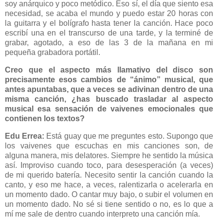
soy anárquico y poco metódico. Eso sí, el día que siento esa
necesidad, se acaba el mundo y puedo estar 20 horas con
la guitarra y el bolígrafo hasta tener la canción. Hace poco
escribí una en el transcurso de una tarde, y la terminé de
grabar, agotado, a eso de las 3 de la mañana en mi
pequeña grabadora portátil.
Creo que el aspecto más llamativo del disco son
precisamente esos cambios de “ánimo” musical, que
antes apuntabas, que a veces se adivinan dentro de una
misma canción, ¿has buscado trasladar al aspecto
musical esa sensación de vaivenes emocionales que
contienen los textos?
Edu Errea:
Está guay que me preguntes esto. Supongo que
los vaivenes que escuchas en mis canciones son, de
alguna manera, mis delatores. Siempre he sentido la música
así. Improviso cuando toco, para desesperación (a veces)
de mi querido batería. Necesito sentir la canción cuando la
canto, y eso me hace, a veces, ralentizarla o acelerarla en
un momento dado. O cantar muy bajo, o subir el volumen en
un momento dado. No sé si tiene sentido o no, es lo que a
mí me sale de dentro cuando interpreto una canción mía.