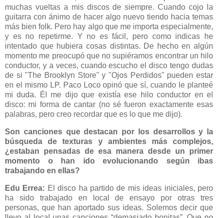
muchas vueltas a mis discos de siempre. Cuando cojo la
guitarra con ánimo de hacer algo nuevo tiendo hacia temas
más bien folk. Pero hay algo que me importa especialmente,
y es no repetirme. Y no es fácil, pero como indicas he
intentado que hubiera cosas distintas. De hecho en algún
momento me preocupó que no supiéramos encontrar un hilo
conductor, y a veces, cuando escucho el disco tengo dudas
de si "The Brooklyn Store" y "Ojos Perdidos" pueden estar
en el mismo LP. Paco Loco opinó que sí, cuando le planteé
mi duda. Él me dijo que existía ese hilo conductor en el
disco: mi forma de cantar (no sé fueron exactamente esas
palabras, pero creo recordar que es lo que me dijo).
Son canciones que destacan por los desarrollos y la
búsqueda de texturas y ambientes más complejos,
¿estaban pensadas de esa manera desde un primer
momento o han ido evolucionando según ibas
trabajando en ellas?
Edu Errea:
El disco ha partido de mis ideas iniciales, pero
ha sido trabajado en local de ensayo por otras tres
personas, que han aportado sus ideas. Solemos decir que
llevo al local unas canciones “demasiado bonitas”. Que no