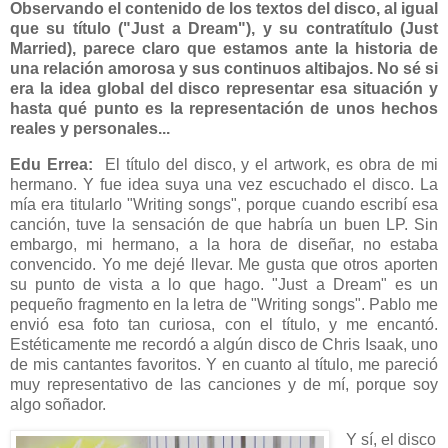
Observando el contenido de los textos del disco, al igual
que su título ("Just a Dream"), y su contratítulo (Just
Married), parece claro que estamos ante la historia de
una relación amorosa y sus continuos altibajos. No sé si
era la idea global del disco representar esa situación y
hasta qué punto es la representación de unos hechos
reales y personales...
Edu Errea:
El título del disco, y el artwork, es obra de mi
hermano. Y fue idea suya una vez escuchado el disco. La
mía era titularlo "Writing songs", porque cuando escribí esa
canción, tuve la sensación de que habría un buen LP. Sin
embargo, mi hermano, a la hora de diseñar, no estaba
convencido. Yo me dejé llevar. Me gusta que otros aporten
su punto de vista a lo que hago. "Just a Dream" es un
pequeño fragmento en la letra de "Writing songs". Pablo me
envió esa foto tan curiosa, con el título, y me encantó.
Estéticamente me recordó a algún disco de Chris Isaak, uno
de mis cantantes favoritos. Y en cuanto al título, me pareció
muy representativo de las canciones y de mí, porque soy
algo soñador.
Y sí, el disco