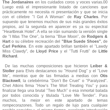
The Jordanaires
en los cuidados coros y voces varias.00
Luego está el impresionante listado de canciones que
prácticamente no necesita ni presentación y que se inicia
con el célebre "I Got A Woman" de
Ray Charles
. Por
supuesto que tenemos muchos de sus más grandes éxitos
propios, así la segunda en aparecer es ya su espectral
"Heartbreak Hotel". A ella se irán sumando la versión single
de "I Was The One", la tierna "Blue Moon", de
Rodgers &
Hart
o su célebre recreación del
"Blue Suede Shoes"
, de
Carl Perkins
. En este apartado brillan también el "Lawdy
Miss Clawdy”, de
Lloyd Price
y el "Tutti Frutti" de
Little
Richard
.
De las muchas composiciones que hicieron
Leiber &
Stoller
para Elvis destacamos su "Hound Dog" y el "Love
Me", mientras que de las firmadas a medias con
Otis
Blackwell
, la celebérrima "Don’t Be Cruel" o "Paralyzed".
Chet Atkins firma "How’s The Worl Treating You" y para
finalizar llega una brutal "Two Much" o esa inmortal balada
por todos conocida y titulada "Love Me Tender". Para
muchos, la mejor en este apartado de temas
rompecorazones. Todo un regalo de lujo para cualquier