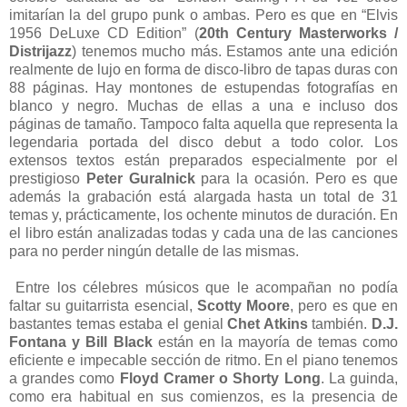
imitarían la del grupo punk o ambas. Pero es que en “Elvis
1956 DeLuxe CD Edition” (
20th Century Masterworks /
Distrijazz
) tenemos mucho más. Estamos ante una edición
realmente de lujo en forma de disco-libro de tapas duras con
88 páginas. Hay montones de estupendas fotografías en
blanco y negro. Muchas de ellas a una e incluso dos
páginas de tamaño. Tampoco falta aquella que representa la
legendaria portada del disco debut a todo color. Los
extensos textos están preparados especialmente por el
prestigioso
Peter Guralnick
para la ocasión. Pero es que
además la grabación está alargada hasta un total de 31
temas y, prácticamente, los ochente minutos de duración. En
el libro están analizadas todas y cada una de las canciones
para no perder ningún detalle de las mismas.
Entre los célebres músicos que le acompañan no podía
faltar su guitarrista esencial,
Scotty Moore
, pero es que en
bastantes temas estaba el genial
Chet Atkins
también.
D.J.
Fontana y Bill Black
están en la mayoría de temas como
eficiente e impecable sección de ritmo. En el piano tenemos
a grandes como
Floyd Cramer o Shorty Long
. La guinda,
como era habitual en sus comienzos, es la presencia de