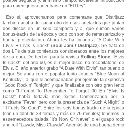
posible seguidor y, al mismo tiempo, excelente introducción
para quien quiera adentrarse en “El Rey”.
Eso sí, aprovechamos para comentarte que Distrijazz
también acaba de sacar otro de esos artefactos que juntan
dos discos en un solo compacto y al que suman varios
bonus-tracks de la época y todo con sonido remasterizado y
buena presentación. Ahora les ha tocado a “A Date With
Elvis” + Elvis Is Back!” (
Soul Jam / Distrijazz
). Se trata de
dos LPs de sus comienzos considerados entre los mejores
de su obra. De hecho, para la revista
Rolling Stone
, “Elvis
Is Back!”, del año 60, es el mejor disco, no recopilatorio, de
Elvis. El año anterior grabó “A Date With Elvis”, tan bueno o
mejor. Se abría con el popular lento country "Blue Moon of
Kentucky", al que le acompañaban por ejemplo la explosiva
"Good Rockin’ Tonight" y que finalizaba con otro gran lento
como "I Forgot To Remember To Forget".00 En “Elvis Is
Back!” había todavía más éxitos. Comenzando por la
excitante "Fever" pero con la presencia de "Such A Night" o
"If Feels So Good". Entre los seis bonus tracks de la época
(con un total de 28 temas y más de 70 minutos) tenemos la
estremecedora balada "It’s Now Or Never" o el guapo rock
and roll "Lawdy, Miss Clawdy". Además de una buena demo