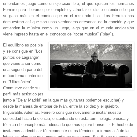
entendamos juego como un ejercicio libre, el que ejercen los hermanos
Ferreiro para liberarse por completo y afrontar el disco entendiendo que
se gana más en el camino que en el resultado final. Los Ferreiro nos
demuestran así que son unos verdaderos artesanos de la canción y que
entienden la música como un juego, algo que en el mundo anglosajón
viene impreso hasta en el concepto de "tocar música" ("play").
El equilibrio es posible
y se consigue en "Los
puntos de Lagrange",
que viene a ser como
una segunda parte del
mítico tema contenido
en "Ultrasónica".
Conmueve desde su
perfil más acústico (es
junto a "Dejar Madrid" en la que más guitarras podemos escuchar) y
desde la manera de entonar de Iván, entre la solidez y el quiebro.
Inigualable. Además, Ferreiro consigue nuevamente incitar nuestra
curiosidad hacia la ciencia, encontrando en esta terminología precisa y
técnica el concepto más adecuado que nos quiere transmitir. El hecho de
invitarnos a identificar técnicamente estos términos, a ir más allá de las
letras, es algo que muy pocos artistas consiguen. Sus títulos y versos a