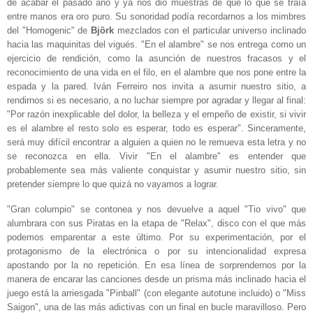
de acabar el pasado año y ya nos dio muestras de que lo que se traía
entre manos era oro puro. Su sonoridad podía recordarnos a los mimbres
del "Homogenic" de
Björk
mezclados con el particular universo inclinado
hacia las maquinitas del vigués. "En el alambre" se nos entrega como un
ejercicio de rendición, como la asunción de nuestros fracasos y el
reconocimiento de una vida en el filo, en el alambre que nos pone entre la
espada y la pared. Iván Ferreiro nos invita a asumir nuestro sitio, a
rendirnos si es necesario, a no luchar siempre por agradar y llegar al final:
"Por razón inexplicable del dolor, la belleza y el empeño de existir, si vivir
es el alambre el resto solo es esperar, todo es esperar". Sinceramente,
será muy difícil encontrar a alguien a quien no le remueva esta letra y no
se reconozca en ella. Vivir "En el alambre" es entender que
probablemente sea más valiente conquistar y asumir nuestro sitio, sin
pretender siempre lo que quizá no vayamos a lograr.
"Gran columpio" se contonea y nos devuelve a aquel "Tio vivo" que
alumbrara con sus Piratas en la etapa de "Relax", disco con el que más
podemos emparentar a este último. Por su experimentación, por el
protagonismo de la electrónica o por su intencionalidad expresa
apostando por la no repetición. En esa línea de sorprendernos por la
manera de encarar las canciones desde un prisma más inclinado hacia el
juego está la arriesgada "Pinball" (con elegante autotune incluido) o "Miss
Saigon", una de las más adictivas con un final en bucle maravilloso. Pero