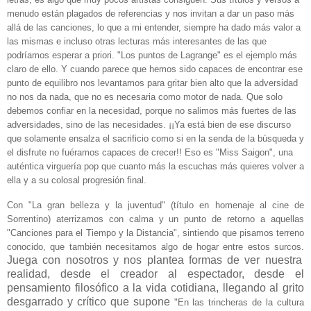
menudo están plagados de referencias y nos invitan a dar un paso más
allá de las canciones, lo que a mi entender, siempre ha dado más valor a
las mismas e incluso otras lecturas más interesantes de las que
podríamos esperar a priori. "Los puntos de Lagrange" es el ejemplo más
claro de ello. Y cuando parece que hemos sido capaces de encontrar ese
punto de equilibro nos levantamos para gritar bien alto que la adversidad
no nos da nada, que no es necesaria como motor de nada. Que solo
debemos confiar en la necesidad, porque no salimos más fuertes de las
adversidades, sino de las necesidades. ¡¡Ya está bien de ese discurso
que solamente ensalza el sacrificio como si en la senda de la búsqueda y
el disfrute no fuéramos capaces de crecer!! Eso es "Miss Saigon", una
auténtica virguería pop que cuanto más la escuchas más quieres volver a
ella y a su colosal progresión final.
Con "La gran belleza y la juventud" (título en homenaje al cine de
Sorrentino) aterrizamos con calma y un punto de retorno a aquellas
"Canciones para el Tiempo y la Distancia", sintiendo que pisamos terreno
conocido, que también necesitamos algo de hogar entre estos surcos.
Juega con nosotros y nos plantea formas de ver nuestra
realidad, desde el creador al espectador, desde el
pensamiento filosófico a la vida cotidiana, llegando al grito
desgarrado y crítico que supone
"En las trincheras de la cultura