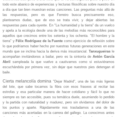
todo este abanico de experiencias y lecturas filosóficas sobre nuestro día
a día que tan bien muestran estas canciones. Las preguntas más allá de
las respuestas, pero es que Ferreiro busca precisamente eso,
plantearnos dudas, que de eso se trata vivir, y dejar abiertas las
respuestas para cada oyente. En "La humanidad y la tierra" da un vuelco
y apela a la ecología desde una de las melodías más reconocibles para
aquellos que crecimos entre los setenta y los ochenta. "El hombre y la
tierra" y
Félix Rodríguez de la Fuente
como ejercicio de reflexión sobre
lo que podríamos haber hecho por nuestras futuras generaciones en este
mundo que se inclina hacia la deriva más insustancial.
Tanxugueiras
le
acompañan invitándonos a bailar, pero es la sintonía de
Antón García
Abril
sampleada la que vuelve a cautivarnos como si estuviéramos
escuchándola por primera vez, sin dejar que nuestros pies detengan el
baile.
Cierta melancolía domina
"Dejar Madrid", una de las más ligeras
del lote, que sabe tocarnos la fibra con esos fraseos al recitar las
estrofas y esa particular manera de hacer cotidiano y fácil lo que no
siempre es tan accesible, pues su temática duele, asumiendo lo perdido
y la partida con naturalidad y madurez, pero sin olvidarnos del dolor de
los puntos y aparte. Rápidamente nos trasladamos a una de las
canciones más acertadas en la carrera del gallego. La conocimos antes