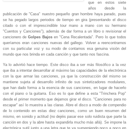
que en estos siete
años desde la
publicación de "Casa" nuestro pequeño gran hombre haya parado, pues
se ha pegado largos periodos de tiempo en gira (presentando el disco
citado o con el imprescindible tour mano a mano con su hermano
"Cuentos y Canciones"), además de dar forma a un libro o revisionar el
cancionero de
Golpes Bajos
en "Cena Recalentada". Pero lo que todos
queríamos eran canciones nuevas del gallego. Volver a reencontrarnos
con su particular voz y su modo de contarnos esa genuina visión del
mundo que nos brinda en cada canción y que tanto nos fascina.
Ya lo advirtió hace tiempo. Este disco iba a ser más filosófico a la vez
que iba a intentar desarrollar al máximo las capacidades de la electrónica
con la que armar las canciones, ya que la construcción del mismo se
mantiene sujeta al desarrollo infinito de sus sintetizadores modulares,
que han dado forma a la esencia de sus canciones, en lugar de hacerlo
con el piano o la guitarra. Eso es Io que define a esta "Trinchera Pop"
desde el primer momento que dejamos girar el disco. "Canciones para no
escapar" así lo muestra a las claras. Abre el disco a modo de compendio
de lo contenido en estas diez canciones, como un buen resumen del
mismo, en sonido y actitud (no dejéis pasar ese solo ruidista que parte la
canción en dos y la abre hasta expandirla mucho más allá). Se impone la
electrónica sutil junto a una letra que te va sumergiendo poco a poco en