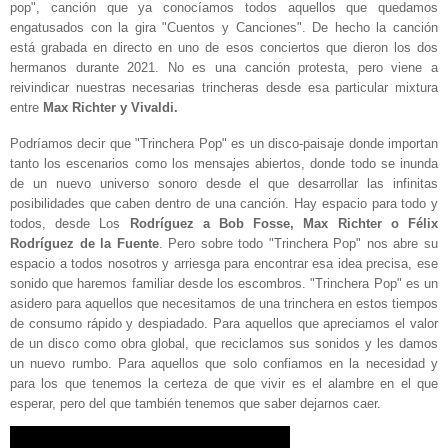
pop", canción que ya conocíamos todos aquellos que quedamos
engatusados con la gira "Cuentos y Canciones". De hecho la canción
está grabada en directo en uno de esos conciertos que dieron los dos
hermanos durante 2021. No es una canción protesta, pero viene a
reivindicar nuestras necesarias trincheras desde esa particular mixtura
entre
Max Richter y Vivaldi.
Podríamos decir que "Trinchera Pop" es un disco-paisaje donde importan
tanto los escenarios como los mensajes abiertos, donde todo se inunda
de un nuevo universo sonoro desde el que desarrollar las infinitas
posibilidades que caben dentro de una canción. Hay espacio para todo y
todos, desde Los
Rodríguez a Bob Fosse, Max Richter o Félix
Rodríguez de la Fuente
. Pero sobre todo "Trinchera Pop" nos abre su
espacio a todos nosotros y arriesga para encontrar esa idea precisa, ese
sonido que haremos familiar desde los escombros. "Trinchera Pop" es un
asidero para aquellos que necesitamos de una trinchera en estos tiempos
de consumo rápido y despiadado. Para aquellos que apreciamos el valor
de un disco como obra global, que reciclamos sus sonidos y les damos
un nuevo rumbo. Para aquellos que solo confiamos en la necesidad y
para los que tenemos la certeza de que vivir es el alambre en el que
esperar, pero del que también tenemos que saber dejarnos caer.