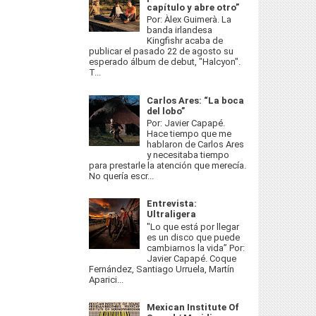
capítulo y abre otro”
Por: Àlex Guimerà. La
banda irlandesa
Kingfishr acaba de
publicar el pasado 22 de agosto su
esperado álbum de debut, "Halcyon".
T...
Carlos Ares: “La boca
del lobo”
Por: Javier Capapé.
Hace tiempo que me
hablaron de Carlos Ares
y necesitaba tiempo
para prestarle la atención que merecía.
No quería escr...
Entrevista:
Ultraligera
"Lo que está por llegar
es un disco que puede
cambiarnos la vida” Por:
Javier Capapé. Coque
Fernández, Santiago Urruela, Martín
Aparici...
Mexican Institute Of