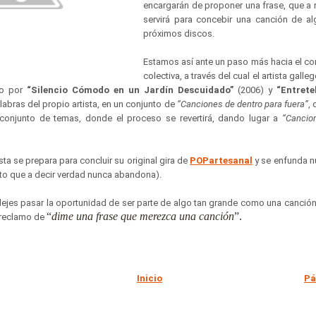
encargarán de proponer una frase, que 
servirá para concebir una canción de a
próximos discos.
Estamos así ante un paso más hacia el c
colectiva, a través del cual el artista gal
do por
“Silencio Cómodo en un Jardín Descuidado”
(2006) y
“Entrete
labras del propio artista, en un conjunto de
“Canciones de dentro para fuera”
,
conjunto de temas, donde el proceso se revertirá, dando lugar a
“Cancio
sta se prepara para concluir su original gira de
POPartesanal
y se enfunda n
o que a decir verdad nunca abandona).
dejes pasar la oportunidad de ser parte de algo tan grande como una canción
“
dime una frase que merezca una canción
”.
u reclamo de
Inicio
Pá