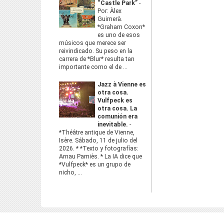
“Castle Park”
-
Por: Àlex
Guimerà.
*Graham Coxon*
es uno de esos
músicos que merece ser
reivindicado. Su peso en la
carrera de *Blur* resulta tan
importante como el de ...
Jazz à Vienne es
otra cosa.
Vulfpeck es
otra cosa. La
comunión era
inevitable.
-
*Théâtre antique de Vienne,
Isère. Sábado, 11 de julio del
2026. * *Texto y fotografías:
Arnau Pamiès. * La IA dice que
*Vulfpeck* es un grupo de
nicho, ...