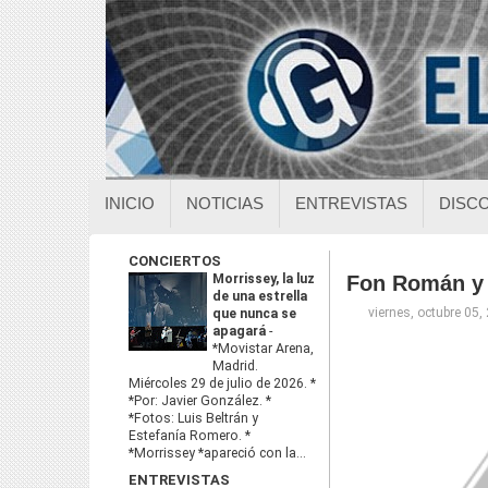
INICIO
NOTICIAS
ENTREVISTAS
DISC
CONCIERTOS
Morrissey, la luz
Fon Román y 
de una estrella
viernes, octubre 05,
que nunca se
apagará
-
*Movistar Arena,
Madrid.
Miércoles 29 de julio de 2026. *
*Por: Javier González. *
*Fotos: Luis Beltrán y
Estefanía Romero. *
*Morrissey *apareció con la...
ENTREVISTAS