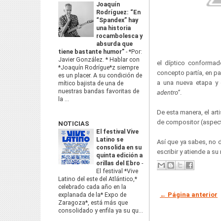
Joaquín
Rodríguez: “En
“Spandex” hay
una historia
rocambolesca y
absurda que
tiene bastante humor”
-
*Por:
Javier González. * Hablar con
el díptico conforma
*Joaquín Rodrígue*z siempre
concepto partía, en pa
es un placer. A su condición de
a una nueva etapa y 
mítico bajista de una de
nuestras bandas favoritas de
adentro”
.
la ...
De esta manera, el arti
de compositor (aspect
NOTICIAS
El festival Vive
Latino se
Así que ya sabes, no 
consolida en su
escribir y atiende a s
quinta edición a
orillas del Ebro
-
El festival *Vive
Latino del este del Atlántico,*
celebrado cada año en la
← Página anterior
explanada de la* Expo de
Zaragoza*, está más que
consolidado y enfila ya su qu...