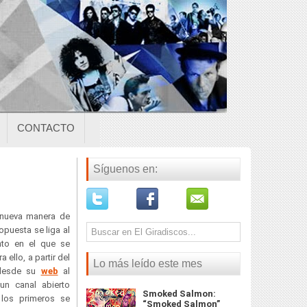
CONTACTO
Síguenos en:
 nueva manera de
opuesta se liga al
to en el que se
 ello, a partir del
Lo más leído este mes
 desde su
web
al
n canal abierto
Smoked Salmon:
l los primeros se
“Smoked Salmon”