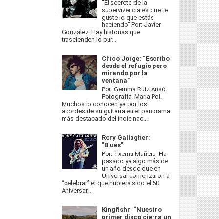
“El secreto de la
supervivencia es que te
guste lo que estás
haciendo” Por: Javier
González Hay historias que
trascienden lo pur...
Chico Jorge: “Escribo
desde el refugio pero
mirando por la
ventana”
Por: Gemma Ruiz Ansó.
Fotografía: María Pol.
Muchos lo conocen ya por los
acordes de su guitarra en el panorama
más destacado del indie nac...
Rory Gallagher:
"Blues"
Por: Txema Mañeru Ha
pasado ya algo más de
un año desde que en
Universal comenzaron a
“celebrar” el que hubiera sido el 50
Aniversar...
Kingfishr: “Nuestro
primer disco cierra un