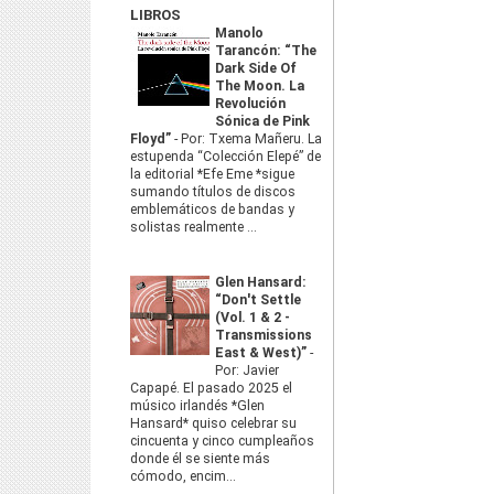
LIBROS
Manolo
Tarancón: “The
Dark Side Of
The Moon. La
Revolución
Sónica de Pink
Floyd”
-
Por: Txema Mañeru. La
estupenda “Colección Elepé” de
la editorial *Efe Eme *sigue
sumando títulos de discos
emblemáticos de bandas y
solistas realmente ...
Glen Hansard:
“Don't Settle
(Vol. 1 & 2 -
Transmissions
East & West)”
-
Por: Javier
Capapé. El pasado 2025 el
músico irlandés *Glen
Hansard* quiso celebrar su
cincuenta y cinco cumpleaños
donde él se siente más
cómodo, encim...