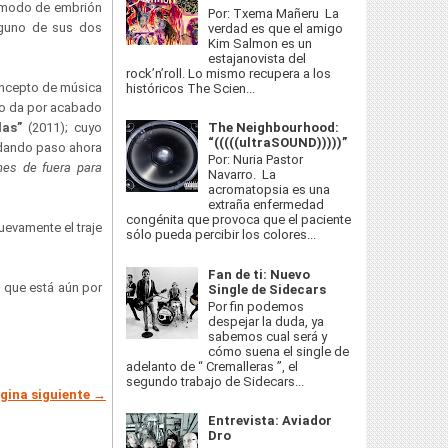
a modo de embrión
Por: Txema Mañeru La
lguno de sus dos
verdad es que el amigo
Kim Salmon es un
estajanovista del
rock’n’roll. Lo mismo recupera a los
oncepto de música
históricos The Scien...
lego da por acabado
The Neighbourhood:
las”
(2011); cuyo
“(((((ultraSOUND)))))”
 dando paso ahora
Por: Nuria Pastor
nes de fuera para
Navarro. La
acromatopsia es una
extraña enfermedad
congénita que provoca que el paciente
uevamente el traje
sólo pueda percibir los colores...
Fan de ti: Nuevo
 que está aún por
Single de Sidecars
Por fin podemos
despejar la duda, ya
sabemos cual será y
cómo suena el single de
adelanto de “ Cremalleras ”, el
segundo trabajo de Sidecars...
gina siguiente →
Entrevista: Aviador
Dro