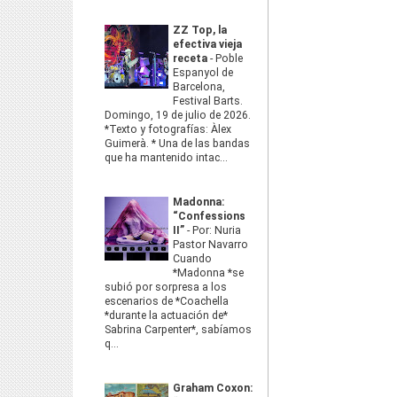
ZZ Top, la
efectiva vieja
receta
-
Poble
Espanyol de
Barcelona,
Festival Barts.
Domingo, 19 de julio de 2026.
*Texto y fotografías: Àlex
Guimerà. * Una de las bandas
que ha mantenido intac...
Madonna:
“Confessions
II”
-
Por: Nuria
Pastor Navarro
Cuando
*Madonna *se
subió por sorpresa a los
escenarios de *Coachella
*durante la actuación de*
Sabrina Carpenter*, sabíamos
q...
Graham Coxon: