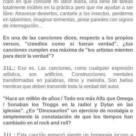
claro en qué consiste mi labor diaria, una serie de tareas
totalmente inútiles en la práctica pero que me ayudan a ser
libre: Atravesar desiertos, cantarle a los insectos, perderme
en laberintos, imaginar tormentas, pintar paredes con signos
de interrogación…
En una de las canciones dices, respecto a los propios
versos, "creedlos como si fueran verdad", ¿tus
canciones cumplen esa máxima de "los artistas mienten
para decir la verdad"?
J.I.L.:
Eso es. Las canciones, como cualquier expresión
artística, son artificios. Construcciones mentales
transformadas en palabras, ritmo y melodía. Son bellas
mentiras que deben transmitir toda la verdad del autor.
"Hace un millón de años / Todo era más Alfa que Omega
/ Sonaban los Troggs en la radio/ y Dylan en las
iglesias". ¿Es "Dinosaurios" un ejercicio de nostalgia o
simplemente la constatación de que los tiempos han
cambiado en el rock and roll?
J.I.L.:
Esta canción empezó siendo un homenaje jocoso a