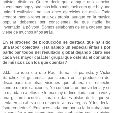
artistas distintos. Quiero decir que aunque una canción
suene mas pop y otra más folk o más rock creo que hay una
unidad estilística, no son once ejercicios de estilo. Todo
creador intenta tener una voz propia, aunque en la música
popular debemos ser conscientes de que nadie ha
inventado la pólvora. Somos eslabones de una cadena que
viene de muchos años atrás.
En el proceso de producción se destaca que ha sido
una labor colectiva. ¿Ha habido un especial énfasis por
participar todos del resultado global dejando claro ese
cada vez mayor carácter grupal que ostenta el conjunto
de músicos con los que cuentas?
J.I.L.:
La idea era que Raúl Bernal, el pianista, y Víctor
Sánchez, el guitarrista, participaran en la producción del
disco para dar otras visiones que abrieran el espectro
sonoro de mis canciones. Yo componía un nuevo tema y se
lo mandaba a ellos de forma muy rudimentaria, con la voz y
una guitarra acústica, para no darles pistas de lo que yo
tenía en la cabeza con respecto a los arreglos. Y les decía:
“sorprendedme”. Entonces cada uno por su lado trabajaban
la canción y me mandaban otra grabación con su visión