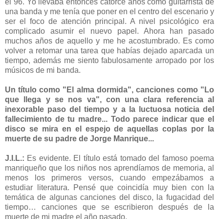
el 96. Yo llevaba entonces catorce años como guitarrista de
una banda y me tenía que poner en el centro del escenario y
ser el foco de atención principal. A nivel psicológico era
complicado asumir el nuevo papel. Ahora han pasado
muchos años de aquello y me he acostumbrado. Es como
volver a retomar una tarea que habías dejado aparcada un
tiempo, además me siento fabulosamente arropado por los
músicos de mi banda.
Un título como "El alma dormida", canciones como "Lo
que llega y se nos va", con una clara referencia al
inexorable paso del tiempo y a la luctuosa noticia del
fallecimiento de tu madre... Todo parece indicar que el
disco se mira en el espejo de aquellas coplas por la
muerte de su padre de Jorge Manrique...
J.I.L.:
Es evidente. El título está tomado del famoso poema
manriqueño que los niños nos aprendíamos de memoria, al
menos los primeros versos, cuando empezábamos a
estudiar literatura. Pensé que coincidía muy bien con la
temática de algunas canciones del disco, la fugacidad del
tiempo… canciones que se escribieron después de la
muerte de mi madre el año pasado.