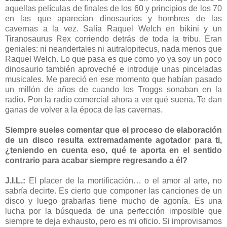
aquellas películas de finales de los 60 y principios de los 70
en las que aparecían dinosaurios y hombres de las
cavernas a la vez. Salía Raquel Welch en bikini y un
Tiranosaurus Rex corriendo detrás de toda la tribu. Eran
geniales: ni neandertales ni autralopitecus, nada menos que
Raquel Welch. Lo que pasa es que como yo ya soy un poco
dinosaurio también aproveché e introduje unas pinceladas
musicales. Me pareció en ese momento que habían pasado
un millón de años de cuando los Troggs sonaban en la
radio. Pon la radio comercial ahora a ver qué suena. Te dan
ganas de volver a la época de las cavernas.
Siempre sueles comentar que el proceso de elaboración
de un disco resulta extremadamente agotador para ti,
¿teniendo en cuenta eso, qué te aporta en el sentido
contrario para acabar siempre regresando a él?
J.I.L.:
El placer de la mortificación… o el amor al arte, no
sabría decirte. Es cierto que componer las canciones de un
disco y luego grabarlas tiene mucho de agonía. Es una
lucha por la búsqueda de una perfección imposible que
siempre te deja exhausto, pero es mi oficio. Si improvisamos