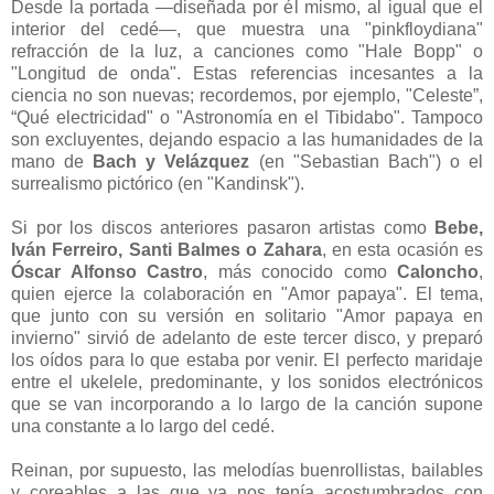
Desde la portada —diseñada por él mismo, al igual que el
interior del cedé—, que muestra una "pinkfloydiana"
refracción de la luz, a canciones como "Hale Bopp" o
"Longitud de onda". Estas referencias incesantes a la
ciencia no son nuevas; recordemos, por ejemplo, "Celeste”,
“Qué electricidad" o "Astronomía en el Tibidabo". Tampoco
son excluyentes, dejando espacio a las humanidades de la
mano de
Bach y Velázquez
(en "Sebastian Bach") o el
surrealismo pictórico (en "Kandinsk").
Si por los discos anteriores pasaron artistas como
Bebe,
Iván Ferreiro, Santi Balmes o Zahara
, en esta ocasión es
Óscar Alfonso Castro
, más conocido como
Caloncho
,
quien ejerce la colaboración en "Amor papaya". El tema,
que junto con su versión en solitario "Amor papaya en
invierno" sirvió de adelanto de este tercer disco, y preparó
los oídos para lo que estaba por venir. El perfecto maridaje
entre el ukelele, predominante, y los sonidos electrónicos
que se van incorporando a lo largo de la canción supone
una constante a lo largo del cedé.
Reinan, por supuesto, las melodías buenrollistas, bailables
y coreables a las que ya nos tenía acostumbrados con