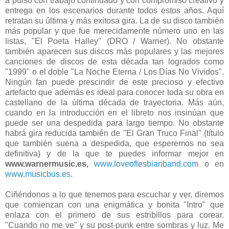
a pulso con trabajo continuado y con compromiso creativo y
entrega en los escenarios durante todos estos años. Aquí
retratan su última y más exitosa gira. La de su disco también
más popular y que fue merecidamente número uno en las
listas, "El Poeta Halley" (DRO / Warner). No obstante
también aparecen sus discos más populares y las mejores
canciones de discos de esta década tan logrados como
"1999" o el doble "La Noche Eterna / Los Días No Vividos".
Ningún fan puede prescindir de este precioso y efectivo
artefacto que además es ideal para conocer toda su obra en
castellano de la última década de trayectoria. Más aún,
cuando en la introducción en el libreto nos insinúan que
puede ser una despedida para largo tiempo. No obstante
habrá gira reducida también de "El Gran Truco Final" (título
que también suena a despedida, que esperemos no sea
definitiva) y de la que te puedes informar mejor en
www.warnermusic.es,
www.loveoflesbianband.com
o en
www.musicbus.es
.
Ciñéndonos a lo que tenemos para escuchar y ver, diremos
que comienzan con una enigmática y bonita "Intro" que
enlaza con el primero de sus estribillos para corear.
"Cuando no me ve" y su post-punk entre sombras y luz. Me