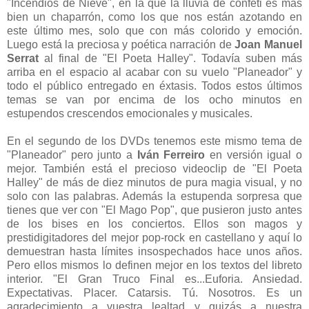
"Incendios de Nieve", en la que la lluvia de confeti es más
bien un chaparrón, como los que nos están azotando en
este último mes, solo que con más colorido y emoción.
Luego está la preciosa y poética narración de
Joan Manuel
Serrat
al final de "El Poeta Halley". Todavía suben más
arriba en el espacio al acabar con su vuelo "Planeador" y
todo el público entregado en éxtasis. Todos estos últimos
temas se van por encima de los ocho minutos en
estupendos crescendos emocionales y musicales.
En el segundo de los DVDs tenemos este mismo tema de
"Planeador" pero junto a
Iván Ferreiro
en versión igual o
mejor. También está el precioso videoclip de "El Poeta
Halley" de más de diez minutos de pura magia visual, y no
solo con las palabras. Además la estupenda sorpresa que
tienes que ver con "El Mago Pop", que pusieron justo antes
de los bises en los conciertos. Ellos son magos y
prestidigitadores del mejor pop-rock en castellano y aquí lo
demuestran hasta límites insospechados hace unos años.
Pero ellos mismos lo definen mejor en los textos del libreto
interior. "El Gran Truco Final es...Euforia. Ansiedad.
Expectativas. Placer. Catarsis. Tú. Nosotros. Es un
agradecimiento a vuestra lealtad y quizás a nuestra