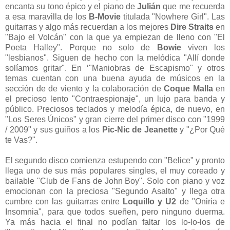
encanta su tono épico y el piano de
Julián
que me recuerda
a esa maravilla de los
B-Movie
titulada "Nowhere Girl". Las
guitarras y algo más recuerdan a los mejores
Dire Straits
en
"Bajo el Volcán" con la que ya empiezan de lleno con "El
Poeta Halley". Porque no solo de
Bowie
viven los
"lesbianos". Siguen de hecho con la melódica "Allí donde
solíamos gritar". En ‘"Maniobras de Escapismo" y otros
temas cuentan con una buena ayuda de músicos en la
sección de de viento y la colaboración de
Coque Malla
en
el precioso lento "Contraespionaje", un lujo para banda y
público. Preciosos teclados y melodía épica, de nuevo, en
"Los Seres Únicos" y gran cierre del primer disco con "1999
/ 2009" y sus guiños a los
Pic-Nic de Jeanette
y "¿Por Qué
te Vas?".
El segundo disco comienza estupendo con "Belice" y pronto
llega uno de sus más populares singles, el muy coreado y
bailable "Club de Fans de John Boy". Solo con piano y voz
emocionan con la preciosa "Segundo Asalto" y llega otra
cumbre con las guitarras entre
Loquillo y U2
de "Oniria e
Insomnia", para que todos sueñen, pero ninguno duerma.
Ya más hacia el final no podían faltar los lo-lo-los de