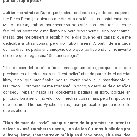
por su propio peso?
Julián Hernández:
Dudo que hubiera acabado cayendo por su peso,
fue Belén Bermejo quien no me dio otra opción en un contubernio con
Mario Tascón, ambos tristemente ya no están con nosotros, quien le
facilitó mi contacto y me llamó no para proponerme, sino ordenarme,
(risas), que me pusiera a escribir. Yo le dije que no era capaz, que me
dedicaba a otras cosas, pero no hubo manera. A partir de ahí cada
quince días me pedía una sinopsis de lo que iba haciendo, y me inventé
el delirio que luego sería “Sustancia negra”.
“Han de caer del todo” no fue un encargo tampoco, porque no es que
precisamente hubiera sido un "best seller" ni nada parecido el anterior
libro, sino que significaba seguir escribiendo e ir mandándole el
resultado. El proceso se me atragantó un poco, y después de diez años
conseguí rebajar hasta las doscientas páginas el libro, porque en
principio iba a ser un novelón con muchas cosas más, pero tampoco es
que seamos Thomas Pynchon (risas), así que acabó quedando en lo
que es ahora.
“Han de caer del todo”, aunque parte de la premisa de intentar
salvar a José Humberto Baena, uno de los últimos fusilados por
el franquismo, transcurre en múltiples direcciones, ¿fue esa idea