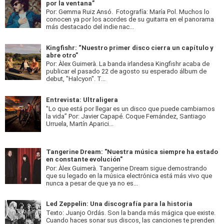
por la ventana”
Por: Gemma Ruiz Ansó. Fotografía: María Pol. Muchos lo
conocen ya por los acordes de su guitarra en el panorama
más destacado del indie nac...
Kingfishr: “Nuestro primer disco cierra un capítulo y
abre otro”
Por: Àlex Guimerà. La banda irlandesa Kingfishr acaba de
publicar el pasado 22 de agosto su esperado álbum de
debut, "Halcyon". T...
Entrevista: Ultraligera
"Lo que está por llegar es un disco que puede cambiarnos
la vida” Por: Javier Capapé. Coque Fernández, Santiago
Urruela, Martín Aparici...
Tangerine Dream: "Nuestra música siempre ha estado
en constante evolución"
Por: Àlex Guimerà. Tangerine Dream sigue demostrando
que su legado en la música electrónica está más vivo que
nunca a pesar de que ya no es...
Led Zeppelin: Una discografía para la historia
Texto: Juanjo Ordás. Son la banda más mágica que existe.
Cuando haces sonar sus discos, las canciones te prenden