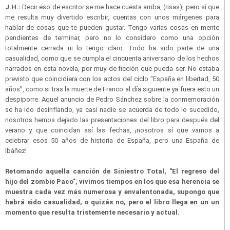
J.H.:
Decir eso de escritor se me hace cuesta arriba, (risas), pero sí que
me resulta muy divertido escribir, cuentas con unos márgenes para
hablar de cosas que te pueden gustar. Tengo varias cosas en mente
pendientes de terminar, pero no lo considero como una opción
totalmente cerrada ni lo tengo claro. Todo ha sido parte de una
casualidad, como que se cumpla el cincuenta aniversario de los hechos
narrados en esta novela, por muy de ficción que pueda ser. No estaba
previsto que coincidiera con los actos del ciclo "España en libertad, 50
años", como si tras la muerte de Franco al día siguiente ya fuera esto un
despiporre. Aquel anuncio de Pedro Sánchez sobre la conmemoración
se ha ido desinflando, ya casi nadie se acuerda de todo lo sucedido,
nosotros hemos dejado las presentaciones del libro para después del
verano y que coincidan así las fechas, ¡nosotros sí que vamos a
celebrar esos 50 años de historia de España, pero una España de
Ibáñez!
Retomando aquella canción de Siniestro Total, "El regreso del
hijo del zombie Paco", vivimos tiempos en los que esa herencia se
muestra cada vez más numerosa y envalentonada, supongo que
habrá sido casualidad, o quizás no, pero el libro llega en un un
momento que resulta tristemente necesario y actual.