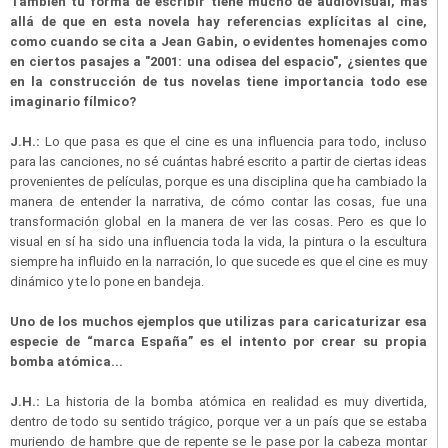
También tu forma de escribir tiene mucho de audiovisual, más
allá de que en esta novela hay referencias explícitas al cine,
como cuando se cita a Jean Gabin, o evidentes homenajes como
en ciertos pasajes a "2001: una odisea del espacio", ¿sientes que
en la construcción de tus novelas tiene importancia todo ese
imaginario fílmico?
J.H.:
Lo que pasa es que el cine es una influencia para todo, incluso
para las canciones, no sé cuántas habré escrito a partir de ciertas ideas
provenientes de películas, porque es una disciplina que ha cambiado la
manera de entender la narrativa, de cómo contar las cosas, fue una
transformación global en la manera de ver las cosas. Pero es que lo
visual en sí ha sido una influencia toda la vida, la pintura o la escultura
siempre ha influido en la narración, lo que sucede es que el cine es muy
dinámico y te lo pone en bandeja.
Uno de los muchos ejemplos que utilizas para caricaturizar esa
especie de “marca España” es el intento por crear su propia
bomba atómica...
J.H.:
La historia de la bomba atómica en realidad es muy divertida,
dentro de todo su sentido trágico, porque ver a un país que se estaba
muriendo de hambre que de repente se le pase por la cabeza montar