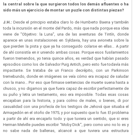
la central sobre la que surgieron todos los demás afluentes o ha
sido más un ejercicio de montar un puzle con distintas piezas?
J.H.:
Desde el principio estaba claro lo de Humberto Baena y también
toda la incursión en el monte del Pardo, más que nada porque esa idea
viene de "Objetivo: la Luna", una de las aventuras de Tintín, donde
aparece en unas instalaciones en Syldavia, hay una avioneta sobre la
que pierden la pista y que ya ha conseguido colarse en ellas… A partir
de ahí consistía en ir uniendo ambas cosas. Porque esos fusilamientos
fueron tremendos, yo tenia quince años, es verdad que habían pasado
episodios como los de Salvador Puig Antich, pero esto fue todavía más
impactante. Se trataba de un Franco decrépito, con un Parkinson
tremebundo, donde en imágenes se veía cómo era incapaz de saludar
con la mano… Por eso que firmase sentencias de muerte suena hasta a
chusco, y no digamos ya que fuera capaz de escribir perfectamente de
su puño y letra un testamento, eso era imposible. Todas esas cosas
encajaban para la historia, y para colmo de males, o bienes, di por
casualidad con una profecía de los testigos de Jehová que situaba el
Armagedón en el otoño de 1975; y por supuesto que lo fue. El problema
a partir de ahí era encajarlo todo y que tuviera un sentido, que si eres
Herman Melville puedes escribir “Moby Dick”, pero como uno no lo es y
no sabe nada de ballenas, alcancé a que tuviera una estructura