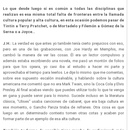
Lo que desde luego sí es común a todas las disciplinas que
realizas es esa misma total falta de fronteras entre la llamada
cultura popular y alta cultura, en esta ocasión podemos pasar de
Tintín a Terry Pratchet, o de Mortadelo y Filemón a Gómez de la
Serna o a Joyce…
J.H.:
La verdad es que antes yo también tenía cierto prejuicios con eso,
pero en una de las grabaciones, con Joe Hardy en Memphis, me
cambió la manera de ver las cosas. Él era un lector compulsivo y
además estaba escribiendo una novela, me pasó un montón de folios
para que los ojeara, yo casi iba al estudio a hacer mi parte y
aprovechaba el tiempo para leerlos. Le dije lo mismo que me comentas,
sobre ese supuesto escalón insalvable, y hablando sobre la cultura
americana me comentó que no era Mark Twain, sino la Coca Cola y Elvis
Presley. Al final acabas viendo que puedes utilizar todo lo que te venga
en gana y puede servir para lo mismo. Sucede incluso en la literatura
clásica, "Ulises" usaba canciones de cabaret, que era baja cultura en
ese momento, o Sancho Panza tiraba de refranes. Otra cosa es que
luego en un determinado contexto tomen otras cotas y acaben por
formar parte de un ejemplo de esa alta cultura.