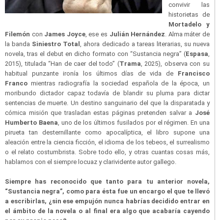
convivir las
historietas de
Mortadelo y
Filemón
con
James Joyce
, ese es
Julián Hernández
. Alma máter de
la banda
Siniestro Total
, ahora dedicado a tareas literarias, su nueva
novela, tras el debut en dicho formato con “Sustancia negra” (
Espasa
,
2015), titulada “Han de caer del todo” (
Trama
, 2025), observa con su
habitual punzante ironía los últimos días de vida de
Francisco
Franco
mientras radiografía la sociedad española de la época, un
moribundo dictador capaz todavía de blandir su pluma para dictar
sentencias de muerte. Un destino sanguinario del que la disparatada y
cómica misión que trasladan estas páginas pretenden salvar a
José
Humberto Baena
, uno de los últimos fusilados por el régimen. En una
pirueta tan desternillante como apocalíptica, el libro supone una
aleación entre la ciencia ficción, el idioma de los tebeos, el surrealismo
o el relato costumbrista. Sobre todo ello, y otras cuantas cosas más,
hablamos con el siempre locuaz y clarividente autor gallego.
Siempre has reconocido que tanto para tu anterior novela,
“Sustancia negra”, como para ésta fue un encargo el que te llevó
a escribirlas, ¿sin ese empujón nunca habrías decidido entrar en
el ámbito de la novela o al final era algo que acabaría cayendo