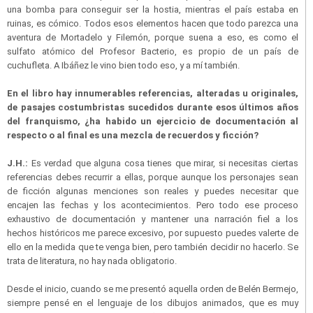
una bomba para conseguir ser la hostia, mientras el país estaba en
ruinas, es cómico. Todos esos elementos hacen que todo parezca una
aventura de Mortadelo y Filemón, porque suena a eso, es como el
sulfato atómico del Profesor Bacterio, es propio de un país de
cuchufleta. A Ibáñez le vino bien todo eso, y a mí también.
En el libro hay innumerables referencias, alteradas u originales,
de pasajes costumbristas sucedidos durante esos últimos años
del franquismo, ¿ha habido un ejercicio de documentación al
respecto o al final es una mezcla de recuerdos y ficción?
J.H.:
Es verdad que alguna cosa tienes que mirar, si necesitas ciertas
referencias debes recurrir a ellas, porque aunque los personajes sean
de ficción algunas menciones son reales y puedes necesitar que
encajen las fechas y los acontecimientos. Pero todo ese proceso
exhaustivo de documentación y mantener una narración fiel a los
hechos históricos me parece excesivo, por supuesto puedes valerte de
ello en la medida que te venga bien, pero también decidir no hacerlo. Se
trata de literatura, no hay nada obligatorio.
Desde el inicio, cuando se me presentó aquella orden de Belén Bermejo,
siempre pensé en el lenguaje de los dibujos animados, que es muy