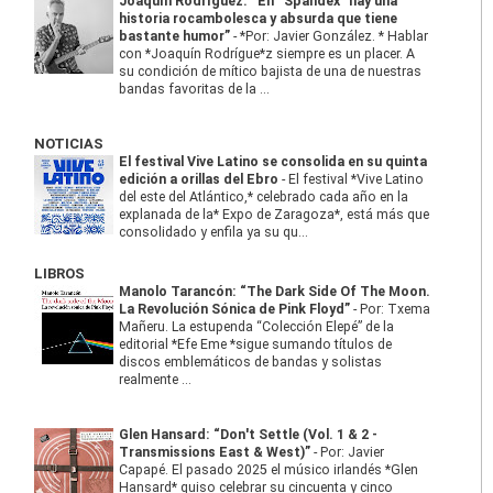
Joaquín Rodríguez: “En “Spandex” hay una
historia rocambolesca y absurda que tiene
bastante humor”
-
*Por: Javier González. * Hablar
con *Joaquín Rodrígue*z siempre es un placer. A
su condición de mítico bajista de una de nuestras
bandas favoritas de la ...
NOTICIAS
El festival Vive Latino se consolida en su quinta
edición a orillas del Ebro
-
El festival *Vive Latino
del este del Atlántico,* celebrado cada año en la
explanada de la* Expo de Zaragoza*, está más que
consolidado y enfila ya su qu...
LIBROS
Manolo Tarancón: “The Dark Side Of The Moon.
La Revolución Sónica de Pink Floyd”
-
Por: Txema
Mañeru. La estupenda “Colección Elepé” de la
editorial *Efe Eme *sigue sumando títulos de
discos emblemáticos de bandas y solistas
realmente ...
Glen Hansard: “Don't Settle (Vol. 1 & 2 -
Transmissions East & West)”
-
Por: Javier
Capapé. El pasado 2025 el músico irlandés *Glen
Hansard* quiso celebrar su cincuenta y cinco