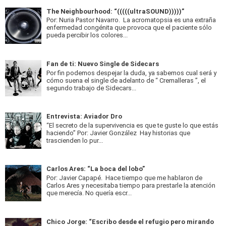
The Neighbourhood: “(((((ultraSOUND)))))”
Por: Nuria Pastor Navarro. La acromatopsia es una extraña
enfermedad congénita que provoca que el paciente sólo
pueda percibir los colores...
Fan de ti: Nuevo Single de Sidecars
Por fin podemos despejar la duda, ya sabemos cual será y
cómo suena el single de adelanto de “ Cremalleras ”, el
segundo trabajo de Sidecars...
Entrevista: Aviador Dro
“El secreto de la supervivencia es que te guste lo que estás
haciendo” Por: Javier González Hay historias que
trascienden lo pur...
Carlos Ares: “La boca del lobo”
Por: Javier Capapé. Hace tiempo que me hablaron de
Carlos Ares y necesitaba tiempo para prestarle la atención
que merecía. No quería escr...
Chico Jorge: “Escribo desde el refugio pero mirando