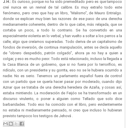
J.H.:
Es curioso, porque no ha sido premeditado pero es que tampoco
creí nunca en un revival de tal calibre. Es muy extraño todo este
fenómeno, pero creo que hay un libro, “Malismo”, de Mauro Entrialgo.
donde se explican muy bien las razones de ese paso de una derecha
medianamente coherente, dentro de lo que cabe, más relajada, que se
cortaba un poco, a todo lo contrario. Se ha convertido en una
especialmente violenta en lo verbal, y han vuelto a soltar a los perros a la
calle, algo que creíamos superadas. Todo deriva de un capitalismo de
fondos de inversión, de continua manipulación, antes se decía aquello
de “obrero despedido, patrón colgado”, ahora ya no hay a quien a
colgar, y eso es mucho peor. Todo está relacionado, incluso la llegada a
la Casa Blanca de un gobierno, que si no fuera por lo terrorífico, es
ridículo, con un presidente y su gorrita, eso no se le hubiera ocurrido a
nadie. No es serio. Tenemos un parlamento español fuera de control
con un partido que se quería hacer pasar por moderado, cuando dijo
Aznar que se trataba de una derecha heredera de Azaña, y cosas así,
estaba mintiendo. La moderación de Feijóo se ha transformado en un
discurso virulento, o poner a alguien como Tellado que solo dice
barbaridades. Todo eso ha coincido con el libro, pero evidentemente
no estaba ni medianamente pensado, ni creo que incluso lo hubieran
previsto tampoco los testigos de Jehová .