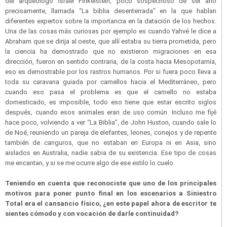
del arqueólogo Israel Finkelstein, poco sospechoso de ser ario
precisamente, llamada “La biblia desenterrada” en la que hablan
diferentes expertos sobre la importancia en la datación de los hechos.
Una de las cosas más curiosas por ejemplo es cuando Yahvé le dice a
Abraham que se dirija al oeste, que allí estaba su tierra prometida, pero
la ciencia ha demostrado que no existieron migraciones en esa
dirección, fueron en sentido contraria, de la costa hacia Mesopotamia,
eso es demostrable por los rastros humanos. Por si fuera poco lleva a
toda su caravana guiada por camellos hacia el Mediterráneo, pero
cuando eso pasa el problema es que el camello no estaba
domesticado, es imposible, todo eso tiene que estar escrito siglos
después, cuando esos animales eran de uso común. Incluso me fijé
hace poco, volviendo a ver “La Biblia”, de John Huston, cuando sale lo
de Noé, reuniendo un pareja de elefantes, leones, conejos y de repente
también de canguros, que no estaban en Europa ni en Asia, sino
aislados en Australia, nadie sabia de su existencia. Ese tipo de cosas
me encantan, y si se me ocurre algo de ese estilo lo cuelo.
Teniendo en cuenta que reconociste que uno de los principales
motivos para poner punto final en los escenarios a Siniestro
Total era el cansancio físico, ¿en este papel ahora de escritor te
sientes cómodo y con vocación de darle continuidad?