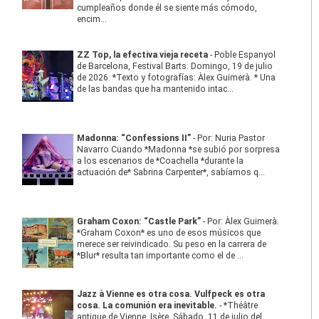
cumpleaños donde él se siente más cómodo,
encim...
ZZ Top, la efectiva vieja receta
-
Poble Espanyol
de Barcelona, Festival Barts. Domingo, 19 de julio
de 2026. *Texto y fotografías: Àlex Guimerà. * Una
de las bandas que ha mantenido intac...
Madonna: “Confessions II”
-
Por: Nuria Pastor
Navarro Cuando *Madonna *se subió por sorpresa
a los escenarios de *Coachella *durante la
actuación de* Sabrina Carpenter*, sabíamos q...
Graham Coxon: “Castle Park”
-
Por: Àlex Guimerà.
*Graham Coxon* es uno de esos músicos que
merece ser reivindicado. Su peso en la carrera de
*Blur* resulta tan importante como el de ...
Jazz à Vienne es otra cosa. Vulfpeck es otra
cosa. La comunión era inevitable.
-
*Théâtre
antique de Vienne, Isère. Sábado, 11 de julio del