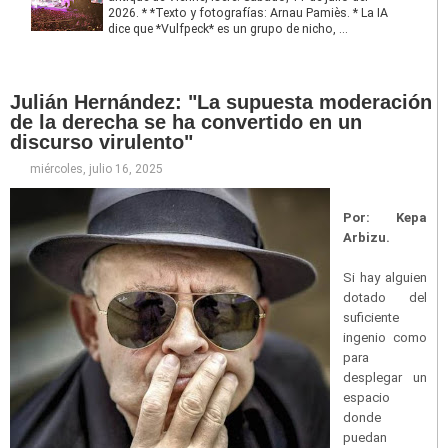
2026. * *Texto y fotografías: Arnau Pamiès. * La IA
dice que *Vulfpeck* es un grupo de nicho, ...
Julián Hernández: "La supuesta moderación
de la derecha se ha convertido en un
discurso virulento"
miércoles, julio 16, 2025
Por: Kepa
Arbizu.
Si hay alguien
dotado del
suficiente
ingenio como
para
desplegar un
espacio
donde
puedan