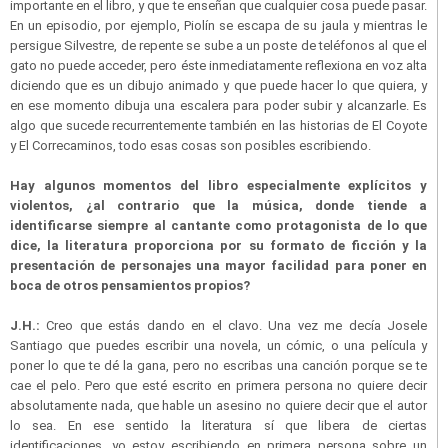
importante en el libro, y que te enseñan que cualquier cosa puede pasar.
En un episodio, por ejemplo, Piolín se escapa de su jaula y mientras le
persigue Silvestre, de repente se sube a un poste de teléfonos al que el
gato no puede acceder, pero éste inmediatamente reflexiona en voz alta
diciendo que es un dibujo animado y que puede hacer lo que quiera, y
en ese momento dibuja una escalera para poder subir y alcanzarle. Es
algo que sucede recurrentemente también en las historias de El Coyote
y El Correcaminos, todo esas cosas son posibles escribiendo.
Hay algunos momentos del libro especialmente explícitos y
violentos, ¿al contrario que la música, donde tiende a
identificarse siempre al cantante como protagonista de lo que
dice, la literatura proporciona por su formato de ficción y la
presentación de personajes una mayor facilidad para poner en
boca de otros pensamientos propios?
J.H.:
Creo que estás dando en el clavo. Una vez me decía Josele
Santiago que puedes escribir una novela, un cómic, o una película y
poner lo que te dé la gana, pero no escribas una canción porque se te
cae el pelo. Pero que esté escrito en primera persona no quiere decir
absolutamente nada, que hable un asesino no quiere decir que el autor
lo sea. En ese sentido la literatura sí que libera de ciertas
identificaciones, yo estoy escribiendo en primera persona sobre un