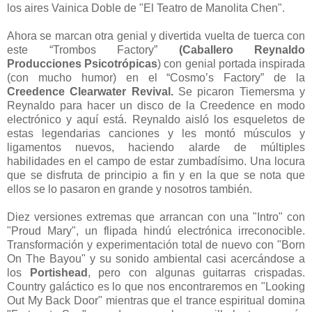
los aires Vainica Doble de "El Teatro de Manolita Chen".
Ahora se marcan otra genial y divertida vuelta de tuerca con
este “Trombos Factory”
(Caballero Reynaldo
Producciones Psicotrópicas
) con genial portada inspirada
(con mucho humor) en el “Cosmo’s Factory” de la
Creedence Clearwater Revival.
Se picaron Tiemersma y
Reynaldo para hacer un disco de la Creedence en modo
electrónico y aquí está. Reynaldo aisló los esqueletos de
estas legendarias canciones y les montó músculos y
ligamentos nuevos, haciendo alarde de múltiples
habilidades en el campo de estar zumbadísimo. Una locura
que se disfruta de principio a fin y en la que se nota que
ellos se lo pasaron en grande y nosotros también.
Diez versiones extremas que arrancan con una "Intro" con
"Proud Mary", un flipada hindú electrónica irreconocible.
Transformación y experimentación total de nuevo con "Born
On The Bayou" y su sonido ambiental casi acercándose a
los
Portishead
, pero con algunas guitarras crispadas.
Country galáctico es lo que nos encontraremos en "Looking
Out My Back Door" mientras que el trance espiritual domina