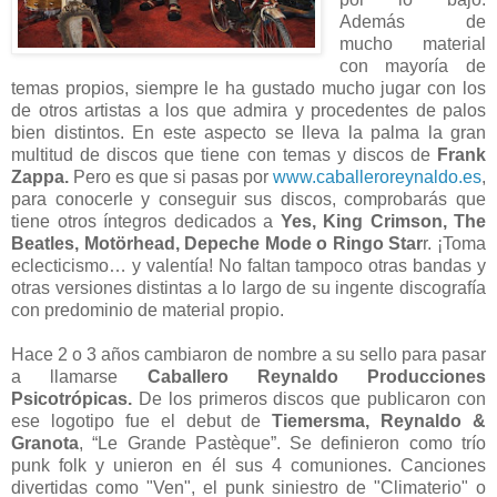
Además de
mucho material
con mayoría de
temas propios, siempre le ha gustado mucho jugar con los
de otros artistas a los que admira y procedentes de palos
bien distintos. En este aspecto se lleva la palma la gran
multitud de discos que tiene con temas y discos de
Frank
Zappa.
Pero es que si pasas por
www.caballeroreynaldo.es
,
para conocerle y conseguir sus discos, comprobarás que
tiene otros íntegros dedicados a
Yes, King Crimson, The
Beatles, Motörhead, Depeche Mode o Ringo Star
r. ¡Toma
eclecticismo… y valentía! No faltan tampoco otras bandas y
otras versiones distintas a lo largo de su ingente discografía
con predominio de material propio.
Hace 2 o 3 años cambiaron de nombre a su sello para pasar
a llamarse
Caballero Reynaldo Producciones
Psicotrópicas.
De los primeros discos que publicaron con
ese logotipo fue el debut de
Tiemersma, Reynaldo &
Granota
, “Le Grande Pastèque”. Se definieron como trío
punk folk y unieron en él sus 4 comuniones. Canciones
divertidas como "Ven", el punk siniestro de "Climaterio" o