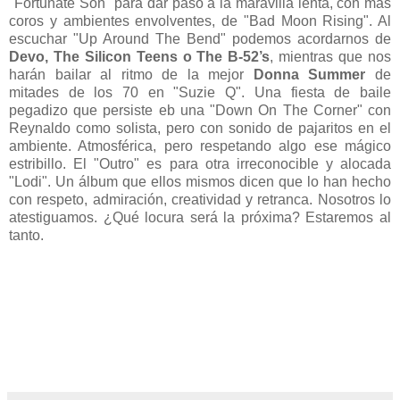
"Fortunate Son" para dar paso a la maravilla lenta, con más
coros y ambientes envolventes, de "Bad Moon Rising". Al
escuchar "Up Around The Bend" podemos acordarnos de
Devo, The Silicon Teens o The B-52’s
, mientras que nos
harán bailar al ritmo de la mejor
Donna Summer
de
mitades de los 70 en "Suzie Q". Una fiesta de baile
pegadizo que persiste eb una "Down On The Corner" con
Reynaldo como solista, pero con sonido de pajaritos en el
ambiente. Atmosférica, pero respetando algo ese mágico
estribillo. El "Outro" es para otra irreconocible y alocada
"Lodi". Un álbum que ellos mismos dicen que lo han hecho
con respeto, admiración, creatividad y retranca. Nosotros lo
atestiguamos. ¿Qué locura será la próxima? Estaremos al
tanto.