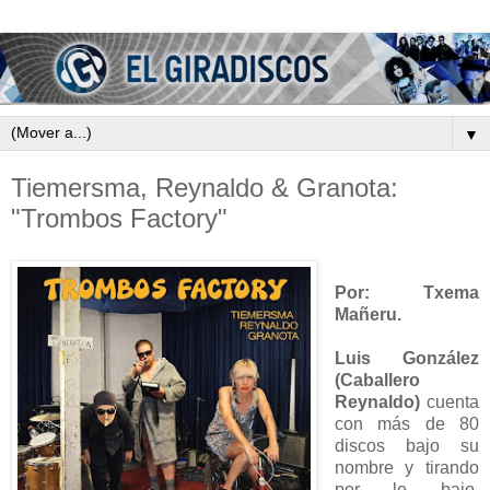
▼
Tiemersma, Reynaldo & Granota:
"Trombos Factory"
Por: Txema
Mañeru.
Luis González
(Caballero
Reynaldo)
cuenta
con más de 80
discos bajo su
nombre y tirando
por lo bajo.