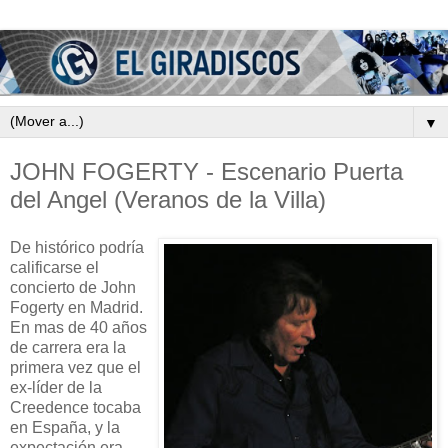
▼
JOHN FOGERTY - Escenario Puerta
del Angel (Veranos de la Villa)
De histórico podría
calificarse el
concierto de John
Fogerty en Madrid.
En mas de 40 años
de carrera era la
primera vez que el
ex-líder de la
Creedence tocaba
en España, y la
expectación era