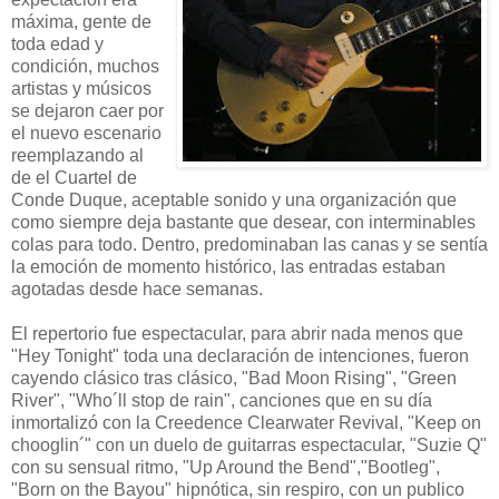
máxima, gente de
toda edad y
condición, muchos
artistas y músicos
se dejaron caer por
el nuevo escenario
reemplazando al
de el Cuartel de
Conde Duque, aceptable sonido y una organización que
como siempre deja bastante que desear, con interminables
colas para todo. Dentro, predominaban las canas y se sentía
la emoción de momento histórico, las entradas estaban
agotadas desde hace semanas.
El repertorio fue espectacular, para abrir nada menos que
"Hey Tonight" toda una declaración de intenciones, fueron
cayendo clásico tras clásico, "Bad Moon Rising", "Green
River", "Who´ll stop de rain", canciones que en su día
inmortalizó con la Creedence Clearwater Revival, "Keep on
chooglin´" con un duelo de guitarras espectacular, "Suzie Q"
con su sensual ritmo, "Up Around the Bend","Bootleg",
"Born on the Bayou" hipnótica, sin respiro, con un publico