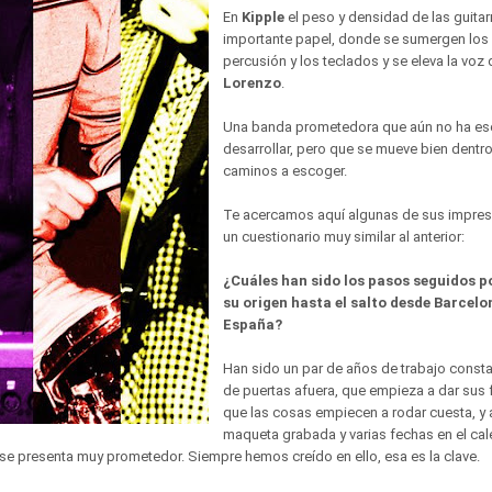
En
Kipple
el peso y densidad de las guitar
importante papel, donde se sumergen los 
percusión y los teclados y se eleva la voz
Lorenzo
.
Una banda prometedora que aún no ha esc
desarrollar, pero que se mueve bien dentro
caminos a escoger.
Te acercamos aquí algunas de sus impresi
un cuestionario muy similar al anterior:
¿Cuáles han sido los pasos seguidos p
su origen hasta el salto desde Barcelo
España?
Han sido un par de años de trabajo consta
de puertas afuera, que empieza a dar sus 
que las cosas empiecen a rodar cuesta, y
maqueta grabada y varias fechas en el cal
se presenta muy prometedor. Siempre hemos creído en ello, esa es la clave.