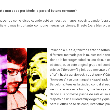
.
ruta marcada por Medelia para el futuro cercano?
hacemos con el disco cuando esté en nuestras manos, seguir tocando fuera de
ña y, lo más importante: componer nuevas canciones. El resto (para bien o par
Pasando a
Kipple
, tenemos ante nosotro
diferente, marcada por la música indie can
donde la heterogeneidad es uno de sus 
básicos, pues este original grupo ofrece 
clásico (“
Boredom
”) y brit-pop noventero (
after
”), hasta garaje rock y post-punk (“
City
“
Nonsense
”) en una maqueta kippelizada 
Barcelona. Pues es la ciudad condal el es
viendo crecer a esta banda, que lleva ya ca
dando sus primeros pasos de sala en sal
respeto de una ciudad muy exigente y que 
para el difícil paso de conquistar otras pl