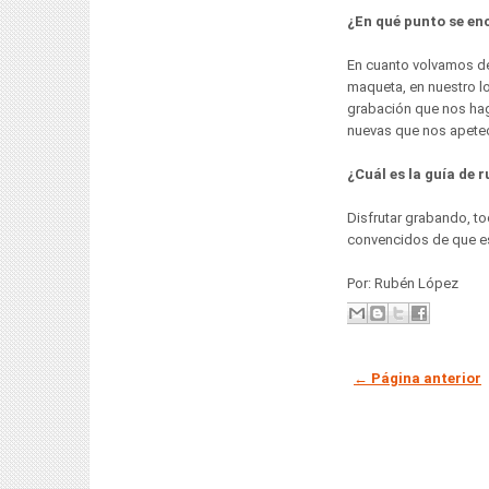
¿En qué punto se en
En cuanto volvamos de
maqueta, en nuestro l
grabación que nos hag
nuevas que nos apete
¿Cuál es la guía de 
Disfrutar grabando, t
convencidos de que es
Por: Rubén López
← Página anterior