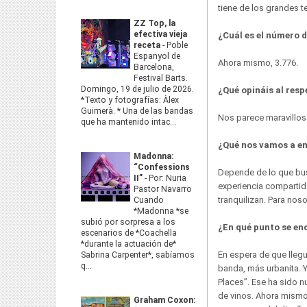
tiene de los grandes 
ZZ Top, la
efectiva vieja
¿Cuál es el número 
receta
-
Poble
Espanyol de
Ahora mismo, 3.776.
Barcelona,
Festival Barts.
Domingo, 19 de julio de 2026.
¿Qué opináis al res
*Texto y fotografías: Àlex
Guimerà. * Una de las bandas
Nos parece maravilloso.
que ha mantenido intac...
¿Qué nos vamos a en
Madonna:
“Confessions
Depende de lo que bus
II”
-
Por: Nuria
experiencia compartid
Pastor Navarro
tranquilizan. Para noso
Cuando
*Madonna *se
subió por sorpresa a los
¿En qué punto se en
escenarios de *Coachella
*durante la actuación de*
En espera de que llegu
Sabrina Carpenter*, sabíamos
q...
banda, más urbanita. Y
Places”. Ese ha sido n
de vinos. Ahora mismo,
Graham Coxon: