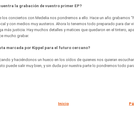
cuentra la grabación de vuestro primer EP?
 los conciertos con Medelia nos pondremos a ello. Hace un año grabamos “P
ocal y con medios muy austeros. Ahora lo tenemos todo preparado para dar vi
a más justicia. Hay muchos detalles y matices que quedaron en el tintero, ap
ce mucho grabar.
ruta marcada por Kippel para el futuro cercano?
ocando y haciéndonos un hueco en los oídos de quienes nos quieran escucha
to puede salir muy bien, y sin duda por nuestra parte lo pondremos todo para
Inicio
Pá