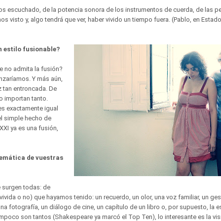
s escuchado, de la potencia sonora de los instrumentos de cuerda, de las pe
 visto y, algo tendrá que ver, haber vivido un tiempo fuera. (Pablo, en Estado
n estilo fusionable?
 no admita la fusión?
nzaríamos. Y más aún,
íz tan entroncada. De
no importan tanto.
es exactamente igual
l simple hecho de
 XXI ya es una fusión,
temática de vuestras
 surgen todas: de
(vivida o no) que hayamos tenido: un recuerdo, un olor, una voz familiar, un ge
na fotografía, un diálogo de cine, un capítulo de un libro o, por supuesto, la 
mpoco son tantos (Shakespeare ya marcó el Top Ten), lo interesante es la vi