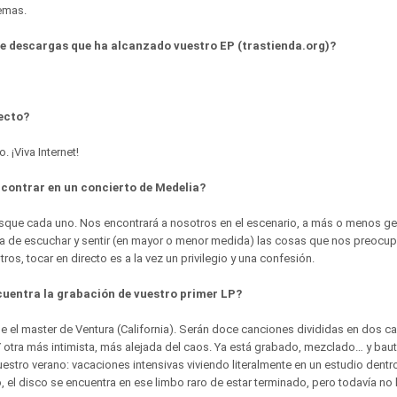
temas.
de descargas que ha alcanzado vuestro EP (trastienda.org)?
pecto?
 ¡Viva Internet!
contrar en un concierto de Medelia?
que cada uno. Nos encontrará a nosotros en el escenario, a más o menos gen
a de escuchar y sentir (en mayor o menor medida) las cosas que nos preocup
tros, tocar en directo es a la vez un privilegio y una confesión.
cuentra la grabación de vuestro primer LP?
e el master de Ventura (California). Serán doce canciones divididas en dos c
 otra más intimista, más alejada del caos. Ya está grabado, mezclado… y bau
uestro verano: vacaciones intensivas viviendo literalmente en un estudio den
 el disco se encuentra en ese limbo raro de estar terminado, pero todavía no h