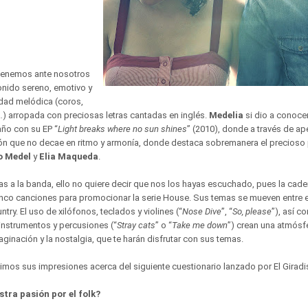
 tenemos ante nosotros
onido sereno, emotivo y
idad melódica (coros,
) arropada con preciosas letras cantadas en inglés.
Medelia
si dio a conoce
ño con su EP “
Light breaks where no sun shines
” (2010), donde a través de a
ón que no decae en ritmo y armonía, donde destaca sobremanera el precioso 
o Medel
y
Elia Maqueda
.
s a la banda, ello no quiere decir que nos los hayas escuchado, pues la cad
nco canciones para promocionar la serie House. Sus temas se mueven entre el
try. El uso de xilófonos, teclados y violines (“
Nose Dive
”, “
So, please
”), así 
instrumentos y percusiones (“
Stray cats
” o “
Take me down
”) crean una atmósf
aginación y la nostalgia, que te harán disfrutar con sus temas.
uimos sus impresiones acerca del siguiente cuestionario lanzado por El Giradi
tra pasión por el folk?