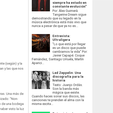
siempre ha estado en
constante evolución"
Por: Àlex Guimerà.
Tangerine Dream sigue
demostrando que su legado en la
música electrónica está más vivo que
nunca a pesar de que ya no es...
Entrevista:
Ultraligera
"Lo que está por llegar
es un disco que puede
cambiarnos la vida” Por:
Javier Capapé. Coque
Fernández, Santiago Urruela, Martín
Aparici...
te (según) y la
an y las que nos
Led Zeppelin: Una
discografía para la
historia
Texto: Juanjo Ordás.
Son la banda más
mágica que existe.
aras. Una más de
Cuando haces sonar sus discos, las
tizado: “Non-
canciones te prenden el alma con la
misma excita...
tro de una bodega
aber visto la luz