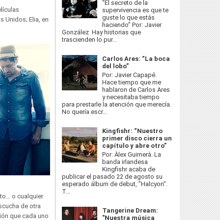
“El secreto de la
lículas
supervivencia es que te
guste lo que estás
s Unidos; Elia, en
haciendo” Por: Javier
González Hay historias que
trascienden lo pur...
Carlos Ares: “La boca
del lobo”
Por: Javier Capapé.
Hace tiempo que me
hablaron de Carlos Ares
y necesitaba tiempo
para prestarle la atención que merecía.
No quería escr...
Kingfishr: “Nuestro
primer disco cierra un
capítulo y abre otro”
Por: Àlex Guimerà. La
banda irlandesa
Kingfishr acaba de
publicar el pasado 22 de agosto su
esperado álbum de debut, "Halcyon".
T...
sto… o cualquier
escucha de otra
Tangerine Dream:
sión que cada uno
"Nuestra música