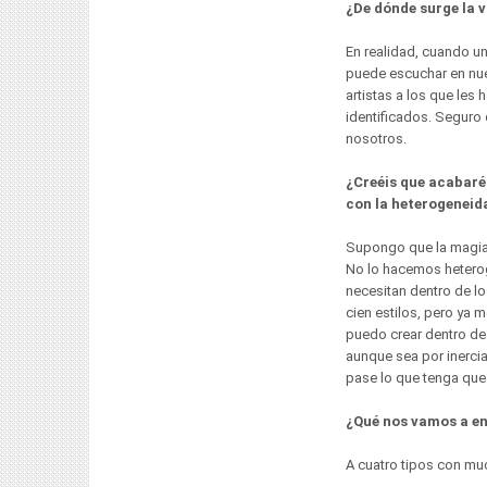
¿De dónde surge la v
En realidad, cuando un
puede escuchar en nue
artistas a los que le
identificados. Seguro
nosotros.
¿Creéis que acabaréi
con la heterogeneid
Supongo que la magia 
No lo hacemos hetero
necesitan dentro de l
cien estilos, pero ya 
puedo crear dentro de
aunque sea por inerci
pase lo que tenga que
¿Qué nos vamos a en
A cuatro tipos con muc