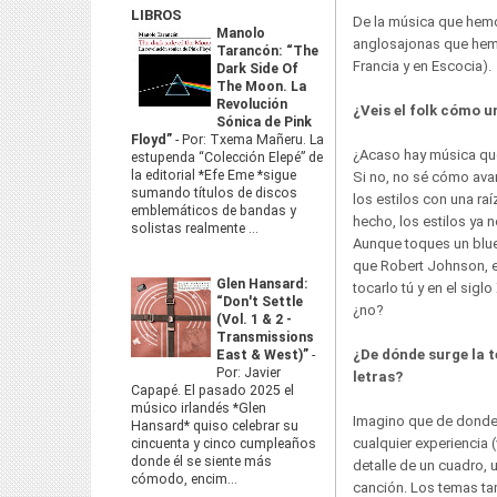
LIBROS
De la música que hemo
Manolo
anglosajonas que hemos
Tarancón: “The
Francia y en Escocia).
Dark Side Of
The Moon. La
Revolución
¿Veis el folk cómo u
Sónica de Pink
Floyd”
-
Por: Txema Mañeru. La
¿Acaso hay música que
estupenda “Colección Elepé” de
la editorial *Efe Eme *sigue
Si no, no sé cómo ava
sumando títulos de discos
los estilos con una ra
emblemáticos de bandas y
hecho, los estilos ya 
solistas realmente ...
Aunque toques un blu
que Robert Johnson, e
Glen Hansard:
tocarlo tú y en el siglo
“Don't Settle
¿no?
(Vol. 1 & 2 -
Transmissions
¿De dónde surge la 
East & West)”
-
Por: Javier
letras?
Capapé. El pasado 2025 el
músico irlandés *Glen
Imagino que de donde
Hansard* quiso celebrar su
cualquier experiencia 
cincuenta y cinco cumpleaños
donde él se siente más
detalle de un cuadro, u
cómodo, encim...
canción. Los temas ta