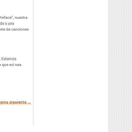
reface”, nuestra
da a una
arte de canciones
r. Estamos
 que así sea.
gina siguiente →