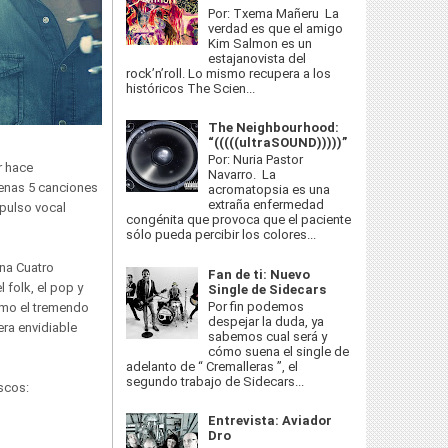
Por: Txema Mañeru La
verdad es que el amigo
Kim Salmon es un
estajanovista del
rock’n’roll. Lo mismo recupera a los
históricos The Scien...
The Neighbourhood:
“(((((ultraSOUND)))))”
Por: Nuria Pastor
r hace
Navarro. La
penas 5 canciones
acromatopsia es una
extraña enfermedad
pulso vocal
congénita que provoca que el paciente
sólo pueda percibir los colores...
ena Cuatro
Fan de ti: Nuevo
 folk, el pop y
Single de Sidecars
Por fin podemos
como el tremendo
despejar la duda, ya
era envidiable
sabemos cual será y
cómo suena el single de
adelanto de “ Cremalleras ”, el
segundo trabajo de Sidecars...
scos:
Entrevista: Aviador
Dro