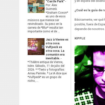
y en espera del diseño
“Castle Park”
-
Por: Àlex
Guimerà.
¿Cuál es la guía de 
*Graham Coxon*
es uno de esos
Básicamente, ver qué 
músicos que merece ser
reivindicado. Su peso en la
posible, fuera de Espa
carrera de *Blur* resulta tan
depende de nosotros.
importante como el de ...
KIPPLE
Jazz à Vienne es
otra cosa.
Vulfpeck es
otra cosa. La
comunión era
inevitable.
-
*Théâtre antique de Vienne,
Isère. Sábado, 11 de julio del
2026. * *Texto y fotografías:
Arnau Pamiès. * La IA dice que
*Vulfpeck* es un grupo de
nicho, ...