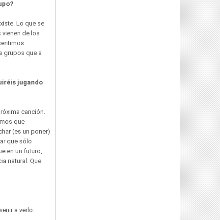
rupo?
xiste. Lo que se
 vienen de los
 sentimos
s grupos que a
uiréis jugando
próxima canción.
eemos que
har (es un poner)
sar que sólo
e en un futuro,
ia natural. Que
enir a verlo.