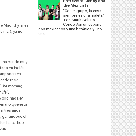
Entrevista: Jenny and
the Mexicats
“Con el grupo, la casa
siempre es una maleta”
Por: María Solano
Conde Van un español,
 Madrid y, si es
dos mexicanos y una británica y… no
a mal), ya no
es un ...
s una banda muy
tada en inglés,
componentes
desde rock
“
The morning
 life
”,
y originada en
cenario que está
si tres años
a, ganándose el
les ha curtido
azas.