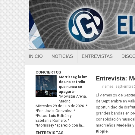
INICIO
NOTICIAS
ENTREVISTAS
DISC
CONCIERTOS
Morrissey, la luz
Entrevista: M
de una estrella
viernes, septiembre
que nunca se
apagará
-
El viernes 23 de Septi
*Movistar Arena,
de Septiembre en Vall
Madrid.
Miércoles 29 de julio de 2026. *
oportunidad de disfru
*Por: Javier González. *
grandes bandas en pr
*Fotos: Luis Beltrán y
consolidación musical.
Estefanía Romero. *
madrileños
Medelia
y 
*Morrissey *apareció con la...
Kipple
.
ENTREVISTAS