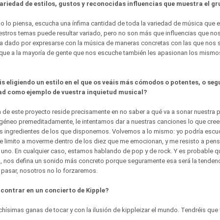
ariedad de estilos, gustos y reconocidas influencias que muestra el g
o lo piensa, escucha una ínfima cantidad de toda la variedad de música que e
stros temas puede resultar variado, pero no son más que influencias que nos
s ha dado por expresarse con la música de maneras concretas con las que nos
 que a la mayoría de gente que nos escuche también les apasionan los mismo
s eligiendo un estilo en el que os veáis más cómodos o potentes, o seg
ad como ejemplo de vuestra inquietud musical?
de este proyecto reside precisamente en no saber a qué va a sonar nuestra 
géneo premeditadamente, le intentamos dar a nuestras canciones lo que cr
os ingredientes de los que disponemos. Volvemos a lo mismo: yo podría escuc
me limito a moverme dentro de los diez que me emocionan, y me resisto a pen
 uno. En cualquier caso, estamos hablando de pop y de rock. Y es probable qu
a, nos defina un sonido más concreto porque seguramente esa será la tendenc
 pasar, nosotros no lo forzaremos.
contrar en un concierto de Kipple?
hísimas ganas de tocar y con la ilusión de kippleizar el mundo. Tendréis que v