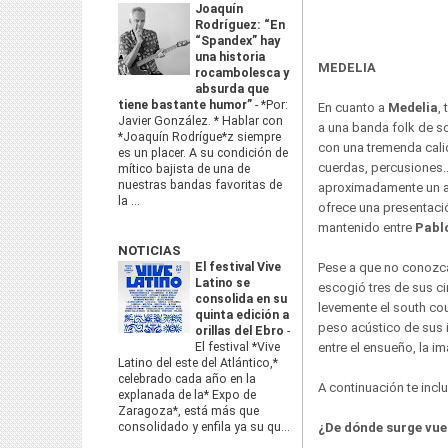
Joaquín
Rodríguez: “En
“Spandex” hay
una historia
MEDELIA
rocambolesca y
absurda que
tiene bastante humor”
-
*Por:
En cuanto a
Medelia
,
Javier González. * Hablar con
a una banda folk de s
*Joaquín Rodrígue*z siempre
con una tremenda
cal
es un placer. A su condición de
cuerdas, percusiones…
mítico bajista de una de
nuestras bandas favoritas de
aproximadamente un a
la ...
ofrece una presentaci
mantenido entre
Pabl
NOTICIAS
El festival Vive
Pese a que no conozca
Latino se
escogió tres de sus ci
consolida en su
levemente el south coun
quinta edición a
peso acústico de sus 
orillas del Ebro
-
El festival *Vive
entre el ensueño, la im
Latino del este del Atlántico,*
celebrado cada año en la
A continuación te incl
explanada de la* Expo de
Zaragoza*, está más que
consolidado y enfila ya su qu...
¿De dónde surge vues