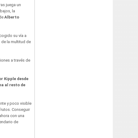
ras juega un
bajos, la
 de
Alberto
ogido su vía a
 de la multitud de
ones a través de
or Kipple desde
na al resto de
nte y poco visible
frutos. Conseguir
 ahora con una
endario de