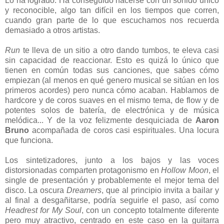
Lo ha logrado. Ha conseguido hacerse con un sonido único
y reconocible, algo tan difícil en los tiempos que corren,
cuando gran parte de lo que escuchamos nos recuerda
demasiado a otros artistas.
Run
te lleva de un sitio a otro dando tumbos, te eleva casi
sin capacidad de reaccionar. Esto es quizá lo único que
tienen en común todas sus canciones, que sabes cómo
empiezan (al menos en qué genero musical se sitúan en los
primeros acordes) pero nunca cómo acaban. Hablamos de
hardcore y de coros suaves en el mismo tema, de flow y de
potentes solos de batería, de electrónica y de música
melódica... Y de la voz felizmente desquiciada de
Aaron
Bruno
acompañada de coros casi espirituales. Una locura
que funciona.
Los sintetizadores, junto a los bajos y las voces
distorsionadas comparten protagonismo en
Hollow Moon
, el
single de presentación y probablemente el mejor tema del
disco. La oscura
Dreamers
, que al principio invita a bailar y
al final a desgañitarse, podría seguirle el paso, así como
Headrest for My Soul
, con un concepto totalmente diferente
pero muy atractivo, centrado en este caso en la guitarra