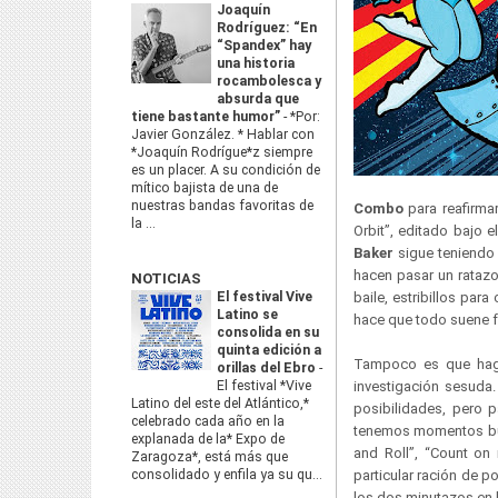
Joaquín
Rodríguez: “En
“Spandex” hay
una historia
rocambolesca y
absurda que
tiene bastante humor”
-
*Por:
Javier González. * Hablar con
*Joaquín Rodrígue*z siempre
es un placer. A su condición de
mítico bajista de una de
nuestras bandas favoritas de
Combo
para reafirma
la ...
Orbit”, editado bajo e
Baker
sigue teniendo
hacen pasar un ratazo
NOTICIAS
El festival Vive
baile, estribillos pa
Latino se
hace que todo suene 
consolida en su
quinta edición a
Tampoco es que haga
orillas del Ebro
-
El festival *Vive
investigación sesuda.
Latino del este del Atlántico,*
posibilidades, pero 
celebrado cada año en la
tenemos momentos bubb
explanada de la* Expo de
and Roll”, “Count on
Zaragoza*, está más que
consolidado y enfila ya su qu...
particular ración de p
los dos minutazos en 