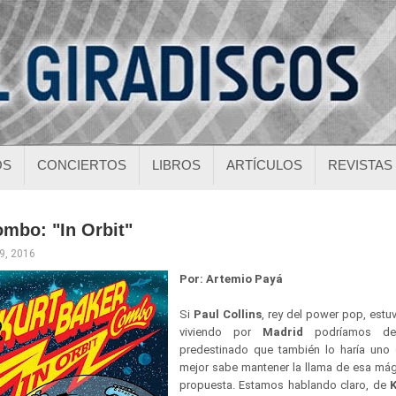
OS
CONCIERTOS
LIBROS
ARTÍCULOS
REVISTAS
mbo: "In Orbit"
19, 2016
Por: Artemio Payá
Si
Paul Collins
, rey del power pop, est
viviendo por
Madrid
podríamos de
predestinado que también lo haría uno 
mejor sabe mantener la llama de esa mági
propuesta. Estamos hablando claro, de
K