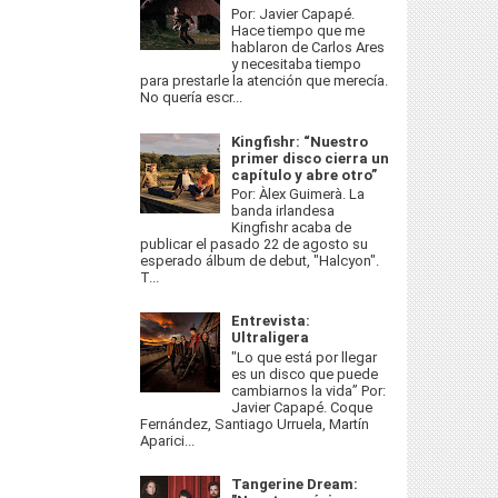
Por: Javier Capapé.
Hace tiempo que me
hablaron de Carlos Ares
y necesitaba tiempo
para prestarle la atención que merecía.
No quería escr...
Kingfishr: “Nuestro
primer disco cierra un
capítulo y abre otro”
Por: Àlex Guimerà. La
banda irlandesa
Kingfishr acaba de
publicar el pasado 22 de agosto su
esperado álbum de debut, "Halcyon".
T...
Entrevista:
Ultraligera
"Lo que está por llegar
es un disco que puede
cambiarnos la vida” Por:
Javier Capapé. Coque
Fernández, Santiago Urruela, Martín
Aparici...
Tangerine Dream: