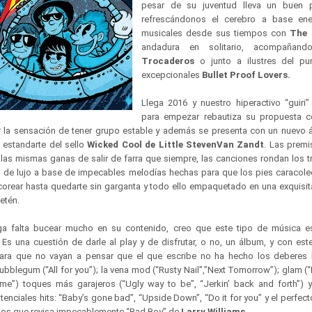
pesar de su juventud lleva un buen
refrescándonos el cerebro a base ene
musicales desde sus tiempos con
The 
andadura en solitario, acompaña
Trocaderos
o junto a ilustres del p
excepcionales
Bullet Proof Lovers.
Llega 2016 y nuestro hiperactivo “guiri”
para empezar rebautiza su propuesta
r la sensación de tener grupo estable y además se presenta con un nuevo 
l estandarte del sello
Wicked Cool de Little StevenVan Zandt
. Las prem
 las mismas ganas de salir de farra que siempre, las canciones rondan los t
 de lujo a base de impecables melodías hechas para que los pies caracolee
ra corear hasta quedarte sin garganta y todo ello empaquetado en una exquis
fetén.
 falta bucear mucho en su contenido, creo que este tipo de música es
 Es una cuestión de darle al play y de disfrutar, o no, un álbum, y con es
para que no vayan a pensar que el que escribe no ha hecho los deberes 
legum (“All for you”); la vena mod (“Rusty Nail”,”Next Tomorrow”); glam 
 me”) toques más garajeros (“Ugly way to be”, “Jerkin’ back and forth”) 
otenciales hits: “Baby’s gone bad”, “Upside Down”, “Do it for you” y el perfect
los que revisa impecablemente “Bad Boy” de
Larry Williams
.