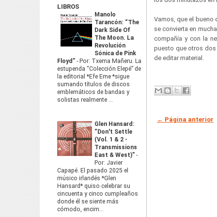
LIBROS
Manolo
Vamos, que el bueno
Tarancón: “The
se convierta en mucha
Dark Side Of
The Moon. La
compañía y con la ne
Revolución
puesto que otros do
Sónica de Pink
de editar material.
Floyd”
-
Por: Txema Mañeru. La
estupenda “Colección Elepé” de
la editorial *Efe Eme *sigue
sumando títulos de discos
emblemáticos de bandas y
solistas realmente ...
← Página anterior
Glen Hansard:
“Don't Settle
(Vol. 1 & 2 -
Transmissions
East & West)”
-
Por: Javier
Capapé. El pasado 2025 el
músico irlandés *Glen
Hansard* quiso celebrar su
cincuenta y cinco cumpleaños
donde él se siente más
cómodo, encim...