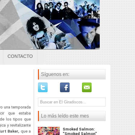
CONTACTO
Síguenos en:
uvo una temporada
cir que estaba
Lo más leído este mes
de los tipos que
ca y revitalizante
Smoked Salmon:
urt Baker,
que a
“Smoked Salmon”