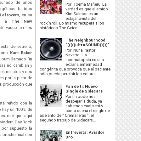
 puñado de años
Por: Txema Mañeru La
rgéticos batidos
verdad es que el amigo
Kim Salmon es un
Leftovers
, en su
estajanovista del
ndo a
The New
rock’n’roll. Lo mismo recupera a los
unk vasco en los
históricos The Scien...
The Neighbourhood:
“(((((ultraSOUND)))))”
 está de estreno,
Por: Nuria Pastor
 como
Kurt Baker
Navarro. La
álbum llamado “In
acromatopsia es una
extraña enfermedad
isas no cambian y
congénita que provoca que el paciente
res minutos y nos
sólo pueda percibir los colores...
n por la pista de
ita producción que
Fan de ti: Nuevo
Single de Sidecars
Por fin podemos
despejar la duda, ya
tá reñido con la
sabemos cual será y
te hay un 100% de
cómo suena el single de
adelanto de “ Cremalleras ”, el
les diré que aquí
segundo trabajo de Sidecars...
(“Modern Day Rock
y por supuesto la
Entrevista: Aviador
o broche final con
Dro