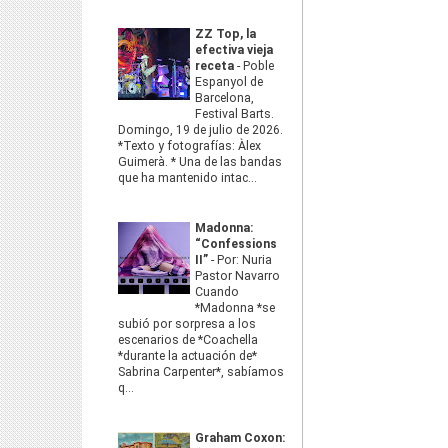
ZZ Top, la
efectiva vieja
receta
-
Poble
Espanyol de
Barcelona,
Festival Barts.
Domingo, 19 de julio de 2026.
*Texto y fotografías: Àlex
Guimerà. * Una de las bandas
que ha mantenido intac...
Madonna:
“Confessions
II”
-
Por: Nuria
Pastor Navarro
Cuando
*Madonna *se
subió por sorpresa a los
escenarios de *Coachella
*durante la actuación de*
Sabrina Carpenter*, sabíamos
q...
Graham Coxon: