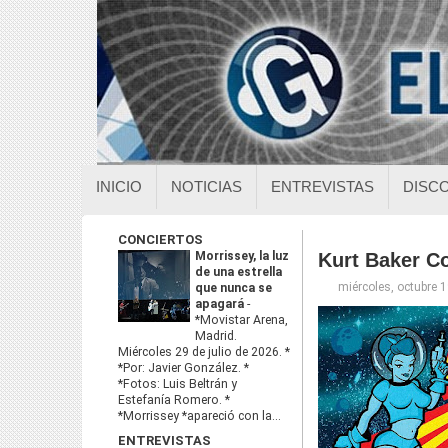
INICIO
NOTICIAS
ENTREVISTAS
DISC
CONCIERTOS
Morrissey, la luz
Kurt Baker Co
de una estrella
miércoles, octubre 
que nunca se
apagará
-
*Movistar Arena,
Madrid.
Miércoles 29 de julio de 2026. *
*Por: Javier González. *
*Fotos: Luis Beltrán y
Estefanía Romero. *
*Morrissey *apareció con la...
ENTREVISTAS