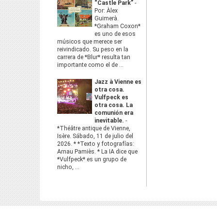
“Castle Park”
-
Por: Àlex
Guimerà.
*Graham Coxon*
es uno de esos
músicos que merece ser
reivindicado. Su peso en la
carrera de *Blur* resulta tan
importante como el de ...
Jazz à Vienne es
otra cosa.
Vulfpeck es
otra cosa. La
comunión era
inevitable.
-
*Théâtre antique de Vienne,
Isère. Sábado, 11 de julio del
2026. * *Texto y fotografías:
Arnau Pamiès. * La IA dice que
*Vulfpeck* es un grupo de
nicho, ...