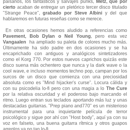
paisanos, los fantásticos y salvajes punks,
Metz, que por
cierto
acaban de entregar un pletórico tercer disco titulado
"Strange Peace",
grabado por Steve Albini
y del que
hablaremos en futuras reseñas como se merece.
En otras ocasiones hemos aludido a referencias como
Pavement, Bob Dylan o Neil Young
, pero esta vez
Vangaalen
ha ampliado su paleta de colores mucho más.
Últimamente ha sido padre en dos ocasiones y se ha
encaprichado con antiguos y analógicos sintetizadores
como el Korg 770. Por estos nuevos caprichos quizás este
disco suena más ochentero que nunca y la dark wave o la
cool wave, e incluso momentos techno pop, campan por los
surcos de un disco que comienza con una preciosidad
absoluta como es "Mind hijacker's curse". Locura cálida y
con su psicodelia lo-fi pero con una magia a lo
The Cure
por la relativa oscuridad y el poderoso bajo marcando el
ritmo. Luego entran sus teclados aportando más luz y unas
destacadas guitarras. "Prep piano and770" es un misterioso
instrumental para una inquietante película de terror
psicológico y sigue por ahí con "Host body", aquí ya con su
voz en falseto, una buena guitarra rítmica y otros guapos
arreglos ya no tan lo-fi.