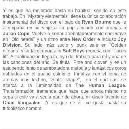
Y es que ha mejorado hasta su habitual sonido en este
trabajo. En "Mystery elementals" tiene la única colaboración
instrumental del disco con el bajo de
Ryan Bourne
que le
acompaña en su viaje a su pop alocado con aromas a
Julian Cope
. Vuelve a sonar arrebatadoramente cool wave
en "Old heads" y un ritmo entre
New Order
e incluso
Joy
Division
. Su lado más sucio y punk sale en "Golden
oceans" y su faceta pop a lo
Soft Boys
regresa con "Faces
lit". A continuación llega la joya del trabajo para mí y una de
las canciones del año. Se titula "Pine and clover" y es un
estupendo lento de arrebatadora melodía y fantásticos coros
doblados en el guapo estribillo. Finaliza con el tema de
aromas más techno, "Static shape", en el que casi se
acerca a la luminosidad de
The Human League.
Transformación tremenda que hace que ahora mismo no
sepa si este va a ser, a partir de ahora, mi disco favorito de
Chad Vangaalen
. ¡Y es que de él me gusta hasta su
futbolístico nombre!