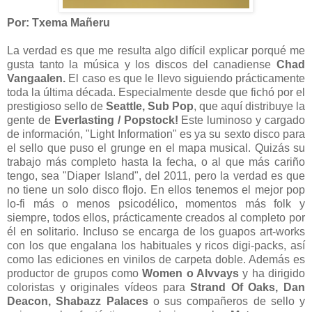
Por: Txema Mañeru
La verdad es que me resulta algo difícil explicar porqué me
gusta tanto la música y los discos del canadiense
Chad
Vangaalen.
El caso es que le llevo siguiendo prácticamente
toda la última década. Especialmente desde que fichó por el
prestigioso sello de
Seattle, Sub Pop
, que aquí distribuye la
gente de
Everlasting / Popstock!
Este luminoso y cargado
de información, "Light Information" es ya su sexto disco para
el sello que puso el grunge en el mapa musical. Quizás su
trabajo más completo hasta la fecha, o al que más cariño
tengo, sea "Diaper Island", del 2011, pero la verdad es que
no tiene un solo disco flojo. En ellos tenemos el mejor pop
lo-fi más o menos psicodélico, momentos más folk y
siempre, todos ellos, prácticamente creados al completo por
él en solitario. Incluso se encarga de los guapos art-works
con los que engalana los habituales y ricos digi-packs, así
como las ediciones en vinilos de carpeta doble. Además es
productor de grupos como
Women o Alvvays
y ha dirigido
coloristas y originales vídeos para
Strand Of Oaks, Dan
Deacon, Shabazz Palaces
o sus compañeros de sello y