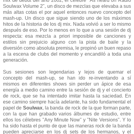
mix de debut del año 2002, el célebre "As heard on Radio
Soulwax Volume 2", un disco de mezclas que elevaba a sus
más altas cotas el por aquel entonces nuevo concepto del
mash-up. Un disco que sigue siendo uno de los máximos
hitos de la historia de los dj mix. Nada volvió a ser lo mismo
después de eso. Por lo menos en lo que a una sesión de dj
respecta: esa mezcla a priori imposible de canciones y
estilos sin prejuicio alguno con la pista de baile y la
diversión como absoluta premisa, le propinó un buen repaso
a la escena de clubs del momento y encandiló a toda una
generación.
Sus sesiones son legendarias y lejos de quemar el
concepto del mash-up, se han ido re-inventando a sí
mismos en diferentes shows sin perder un ápice de esa
energía a medio camino entre la sesión de dj y el concierto
de rock, que se ha intentado imitar hasta la saciedad. En
ese camino siempre hacía adelante, ha sido fundamental el
papel de
Soulwax
, la banda de rock de la que forman parte,
con la que han grabado varios álbumes de estudio, entre
ellos los célebres "Any Minute Now" y "Nite Versions". Y lo
ha sido hasta el punto de que las maneras rock de la banda
pueden apreciarse en los dj sets de los hermanos, y el