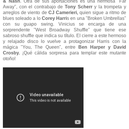
& Nash
. Otra de sus aportaciones es una hermosa "Far
Away", con el contrabajo de
Tony Scherr
y la trompeta y
arreglos de viento de
CJ Camerieri,
quien sigue a ritmo de
blues soleado a lo
Corey Harri
s en una "Broken Umbrellas"
con su guapo swing. Vinicius se encarga de una
sorprendente "West Broadway Shuffle" que tiene ese
sabroso shuffle que indica su título. El cierre a este hermoso
y relajado disco lo vuelve a protagonizar Harris con la
mágica "You, The Queen", entre
Ben Harper y David
Crosby.
¡Qué cálida sorpresa para templar este mutante
otoño!