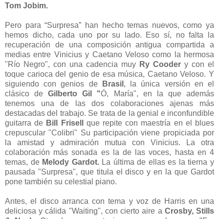
Tom Jobim.
Pero para “Surpresa” han hecho temas nuevos, como ya
hemos dicho, cada uno por su lado. Eso sí, no falta la
recuperación de una composición antigua compartida a
medias entre Vinicius y Caetano Veloso como la hermosa
"Río Negro", con una cadencia muy
Ry Cooder
y con el
toque carioca del genio de esa música, Caetano Veloso. Y
siguiendo con genios de
Brasil
, la única versión en el
clásico de
Gilberto Gil "
Ó, María", en la que además
tenemos una de las dos colaboraciones ajenas más
destacadas del trabajo. Se trata de la genial e inconfundible
guitarra de
Bill Frisell
que repite con maestría en el blues
crepuscular "Colibri" Su participación viene propiciada por
la amistad y admiración mutua con Vinicius. La otra
colaboración más sonada es la de las voces, hasta en 4
temas, de
Melody Gardot.
La última de ellas es la tierna y
pausada "Surpresa", que titula el disco y en la que Gardot
pone también su celestial piano.
Antes, el disco arranca con tema y voz de Harris en una
deliciosa y cálida "Waiting", con cierto aire a
Crosby, Stills