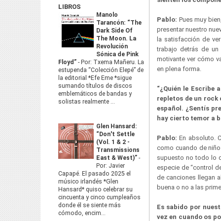
LIBROS
Manolo
Pablo:
Pues muy bien,
Tarancón: “The
presentar nuestro nue
Dark Side Of
The Moon. La
la satisfacción de v
Revolución
trabajo detrás de un
Sónica de Pink
motivante ver cómo va
Floyd”
-
Por: Txema Mañeru. La
en plena forma.
estupenda “Colección Elepé” de
la editorial *Efe Eme *sigue
sumando títulos de discos
“¿Quién le Escribe 
emblemáticos de bandas y
repletos de un rock 
solistas realmente ...
español. ¿Sentís pr
hay cierto temor a b
Glen Hansard:
“Don't Settle
Pablo:
En absoluto. 
(Vol. 1 & 2 -
como cuando de niño e
Transmissions
supuesto no todo lo q
East & West)”
-
Por: Javier
especie de “control d
Capapé. El pasado 2025 el
de canciones llegan a
músico irlandés *Glen
buena o no a las prim
Hansard* quiso celebrar su
cincuenta y cinco cumpleaños
donde él se siente más
Es sabido por nuest
cómodo, encim...
vez en cuando os po