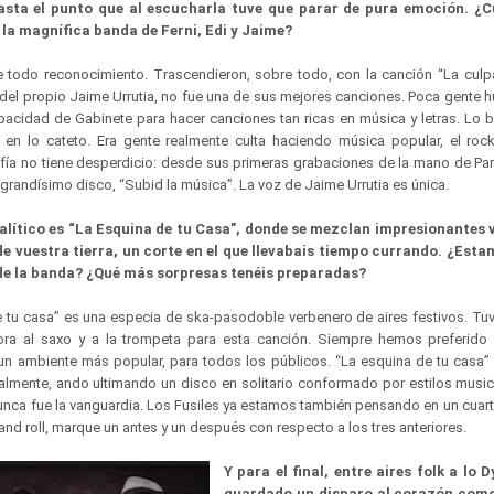
asta el punto que al escucharla tuve que parar de pura emoción. ¿C
 la magnífica banda de Ferni, Edi y Jaime?
todo reconocimiento. Trascendieron, sobre todo, con la canción “La culp
 del propio Jaime Urrutia, no fue una de sus mejores canciones. Poca gente 
pacidad de Gabinete para hacer canciones tan ricas en música y letras. Lo 
 en lo cateto. Era gente realmente culta haciendo música popular, el ro
ía no tiene desperdicio: desde sus primeras grabaciones de la mano de Par
 grandísimo disco, “Subid la música”. La voz de Jaime Urrutia es única.
alítico es “La Esquina de tu Casa”, donde se mezclan impresionantes 
e vuestra tierra, un corte en el que llevabais tiempo currando. ¿Esta
s de la banda? ¿Qué más sorpresas tenéis preparadas?
 tu casa” es una especia de ska-pasodoble verbenero de aires festivos. Tuv
ra al saxo y a la trompeta para esta canción. Siempre hemos preferido 
n ambiente más popular, para todos los públicos. “La esquina de tu casa”
almente, ando ultimando un disco en solitario conformado por estilos musica
unca fue la vanguardia. Los Fusiles ya estamos también pensando en un cuart
and roll, marque un antes y un después con respecto a los tres anteriores.
Y para el final, entre aires folk a lo 
guardado un disparo al corazón com