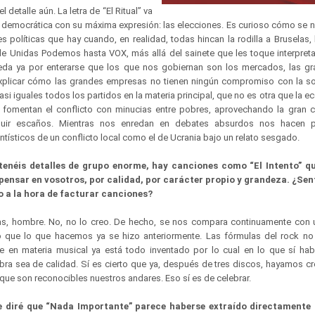
 detalle aún. La letra de “El Ritual” va
sa democrática con su máxima expresión: las elecciones. Es curioso cómo se 
es políticas que hay cuando, en realidad, todas hincan la rodilla a Bruselas
e Unidas Podemos hasta VOX, más allá del sainete que les toque interpre
da ya por enterarse que los que nos gobiernan son los mercados, las gr
xplicar cómo las grandes empresas no tienen ningún compromiso con la s
si iguales todos los partidos en la materia principal, que no es otra que la e
í fomentan el conflicto con minucias entre pobres, aprovechando la gran cri
guir escaños. Mientras nos enredan en debates absurdos nos hacen p
tísticos de un conflicto local como el de Ucrania bajo un relato sesgado.
enéis detalles de grupo enorme, hay canciones como “El Intento” qu
ensar en vosotros, por calidad, por carácter propio y grandeza. ¿Sent
co a la hora de facturar canciones?
s, hombre. No, no lo creo. De hecho, se nos compara continuamente con u
 que lo que hacemos ya se hizo anteriormente. Las fórmulas del rock no
e en materia musical ya está todo inventado por lo cual en lo que sí ha
bra sea de calidad. Sí es cierto que ya, después de tres discos, hayamos 
l que son reconocibles nuestros andares. Eso sí es de celebrar.
e diré que “Nada Importante” parece haberse extraído directamente 