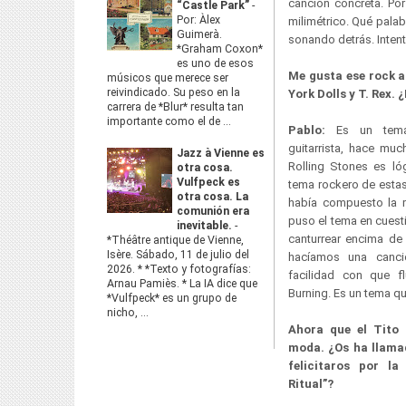
canción concreta. Po
“Castle Park”
-
Por: Àlex
milimétrico. Qué pala
Guimerà.
sonando detrás. Inten
*Graham Coxon*
es uno de esos
Me gusta ese rock a
músicos que merece ser
reivindicado. Su peso en la
York Dolls y T. Rex
carrera de *Blur* resulta tan
importante como el de ...
Pablo:
Es un tema 
guitarrista, hace mu
Jazz à Vienne es
Rolling Stones es l
otra cosa.
Vulfpeck es
tema rockero de estas
otra cosa. La
había compuesto la 
comunión era
puso el tema en cuest
inevitable.
-
canturrear encima de
*Théâtre antique de Vienne,
Isère. Sábado, 11 de julio del
hacíamos una canc
2026. * *Texto y fotografías:
facilidad con que f
Arnau Pamiès. * La IA dice que
Burning. Es un tema qu
*Vulfpeck* es un grupo de
nicho, ...
Ahora que el Tito 
moda. ¿Os ha llamad
felicitaros por la
Ritual”?