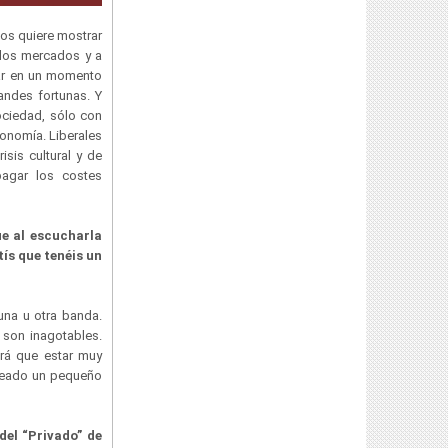
nos quiere mostrar
, los mercados y a
tar en un momento
andes fortunas. Y
ociedad, sólo con
conomía. Liberales
sis cultural y de
agar los costes
e al escucharla
ís que tenéis un
na u otra banda.
 son inagotables.
brá que estar muy
creado un pequeño
del “Privado” de