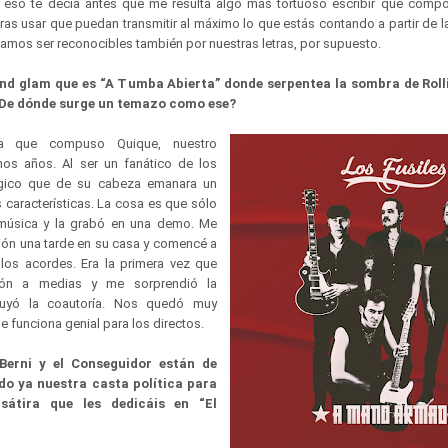
r eso te decía antes que me resulta algo más tortuoso escribir que comp
bras usar que puedan transmitir al máximo lo que estás contando a partir de 
tamos ser reconocibles también por nuestras letras, por supuesto.
nd glam que es “A Tumba Abierta” donde serpentea la sombra de Roll
. ¿De dónde surge un temazo como ese?
que compuso Quique, nuestro
chos años. Al ser un fanático de los
ógico que de su cabeza emanara un
 características. La cosa es que sólo
música y la grabó en una demo. Me
ión una tarde en su casa y comencé a
 los acordes. Era la primera vez que
ión a medias y me sorprendió la
luyó la coautoría. Nos quedó muy
e funciona genial para los directos.
Berni y el Conseguidor están de
o ya nuestra casta política para
 sátira que les dedicáis en “El