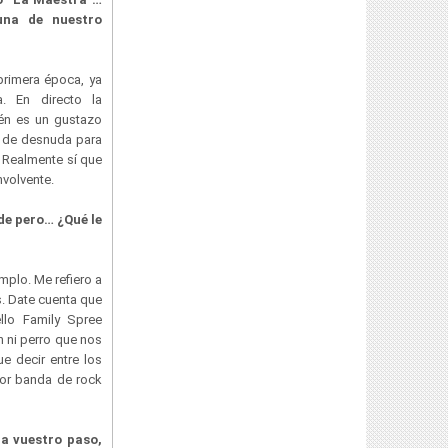
una de nuestro
rimera época, ya
a. En directo la
én es un gustazo
sí de desnuda para
. Realmente sí que
nvolvente.
de pero… ¿Qué le
mplo. Me refiero a
s. Date cuenta que
lo Family Spree
n ni perro que nos
ue decir entre los
jor banda de rock
 a vuestro paso,