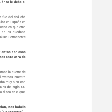
uánto le debe el
a fue del chá chá
hubo en España en
bueno es que eran
ck se les quedaba
álisis Permanente
vientos con esos
mos ante otra de
imos la suerte de
llevarnos nuestro
 iba muy bien con
les del siglo XX,
o disco en el que,
Dylan, nos habéis
o “La Maestra”…