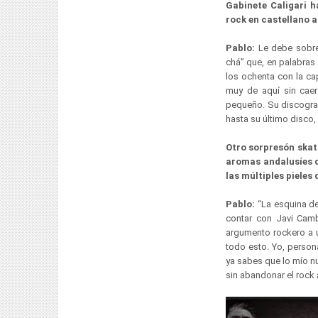
Gabinete Caligari h
rock en castellano a
Pablo:
Le debe sobre 
chá” que, en palabras
los ochenta con la ca
muy de aquí sin caer
pequeño. Su discograf
hasta su último disco,
Otro sorpresón skat
aromas andalusíes d
las múltiples piele
Pablo:
“La esquina de
contar con Javi Camb
argumento rockero a u
todo esto. Yo, person
ya sabes que lo mío n
sin abandonar el rock 