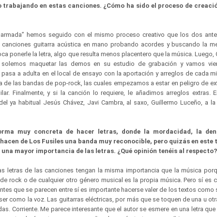
o trabajando en estas canciones. ¿Cómo ha sido el proceso de creaci
 armada” hemos seguido con el mismo proceso creativo que los dos anter
 canciones guitarra acústica en mano probando acordes y buscando la mel
oca ponerle la letra, algo que resulta menos placentero que la música. Luego, Q
o solemos maquetar las demos en su estudio de grabación y vamos vien
n pasa a adulta en el local de ensayo con la aportación y arreglos de cada 
a de las bandas de pop-rock, las cuales empezamos a estar en peligro de ext
r. Finalmente, y si la canción lo requiere, le añadimos arreglos extras. 
l ya habitual Jesús Chávez, Javi Cambra, al saxo, Guillermo Luceño, a la p
orma muy concreta de hacer letras, donde la mordacidad, la den
 hacen de Los Fusiles una banda muy reconocible, pero quizás en este 
a una mayor importancia de las letras. ¿Qué opinión tenéis al respecto
as letras de las canciones tengan la misma importancia que la música porq
e rock o de cualquier otro género musical es la propia música. Pero sí es c
ntes que se parecen entre sí es importante hacerse valer de los textos como
 ser como la voz. Las guitarras eléctricas, por más que se toquen de una u ot
odas. Corriente. Me parece interesante que el autor se esmere en una letra que l