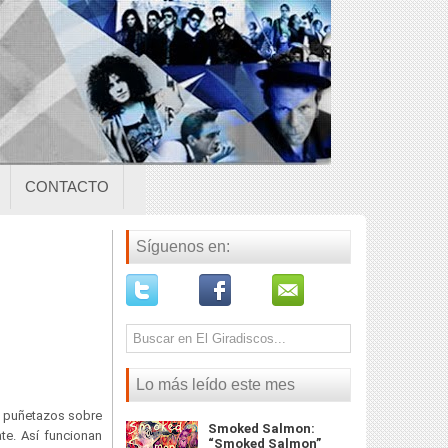
CONTACTO
Síguenos en:
Lo más leído este mes
s puñetazos sobre
Smoked Salmon:
te. Así funcionan
“Smoked Salmon”