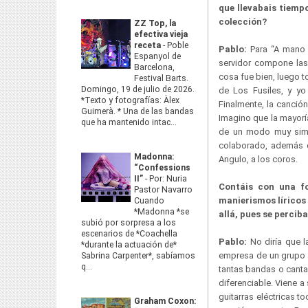
que llevabais tiemp
colección?
ZZ Top, la
efectiva vieja
receta
-
Poble
Pablo:
Para “A mano
Espanyol de
servidor compone las
Barcelona,
cosa fue bien, luego t
Festival Barts.
Domingo, 19 de julio de 2026.
de Los Fusiles, y y
*Texto y fotografías: Àlex
Finalmente, la canció
Guimerà. * Una de las bandas
Imagino que la mayorí
que ha mantenido intac...
de un modo muy simila
colaborado, además de
Madonna:
Angulo, a los coros.
“Confessions
II”
-
Por: Nuria
Contáis con una f
Pastor Navarro
manierismos líricos
Cuando
*Madonna *se
allá, pues se percib
subió por sorpresa a los
escenarios de *Coachella
Pablo:
No diría que l
*durante la actuación de*
empresa de un grupo d
Sabrina Carpenter*, sabíamos
q...
tantas bandas o canta
diferenciable. Viene a
guitarras eléctricas t
Graham Coxon: