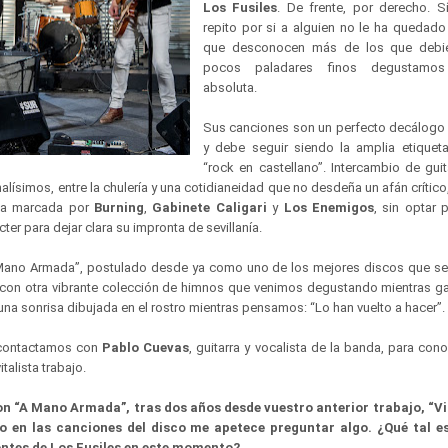
Los Fusiles
. De frente, por derecho. 
repito por si a alguien no le ha quedado
que desconocen más de los que debie
pocos paladares finos degustamo
absoluta.
Sus canciones son un perfecto decálogo 
y debe seguir siendo la amplia etique
“rock en castellano”. Intercambio de gui
alísimos, entre la chulería y una cotidianeidad que no desdeña un afán crítico,
cia marcada por
Burning
,
Gabinete Caligari
y
Los Enemigos
, sin optar 
er para dejar clara su impronta de sevillanía.
Mano Armada”, postulado desde ya como uno de los mejores discos que se 
, con otra vibrante colección de himnos que venimos degustando mientras 
una sonrisa dibujada en el rostro mientras pensamos: “Lo han vuelto a hacer”.
contactamos con
Pablo Cuevas
, guitarra y vocalista de la banda, para co
talista trabajo.
on “A Mano Armada”, tras dos años desde vuestro anterior trabajo, “Vi
o en las canciones del disco me apetece preguntar algo. ¿Qué tal e
ntes de Los Fusiles en este momento?