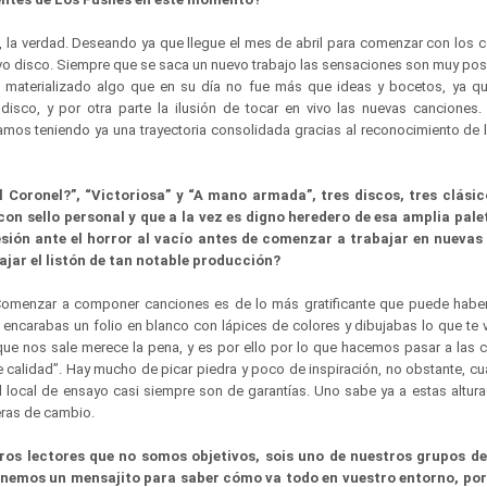
 la verdad. Deseando ya que llegue el mes de abril para comenzar con los c
vo disco. Siempre que se saca un nuevo trabajo las sensaciones son muy posi
er materializado algo que en su día no fue más que ideas y bocetos, ya 
 disco, y por otra parte la ilusión de tocar en vivo las nuevas cancione
mos teniendo ya una trayectoria consolidada gracias al reconocimiento de 
al Coronel?”, “Victoriosa” y “A mano armada”, tres discos, tres clási
con sello personal y que a la vez es digno heredero de esa amplia pale
esión ante el horror al vacío antes de comenzar a trabajar en nueva
ajar el listón de tan notable producción?
Comenzar a componer canciones es de lo más gratificante que puede haber
ncarabas un folio en blanco con lápices de colores y dibujabas lo que te v
ue nos sale merece la pena, y es por ello por lo que hacemos pasar a las 
e calidad”. Hay mucho de picar piedra y poco de inspiración, no obstante, c
l local de ensayo casi siempre son de garantías. Uno sabe ya a estas altura
eras de cambio.
ros lectores que no somos objetivos, sois uno de nuestros grupos de
nemos un mensajito para saber cómo va todo en vuestro entorno, por