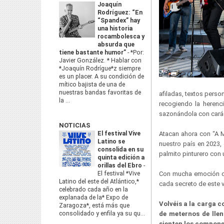
Joaquín
Rodríguez: “En
“Spandex” hay
una historia
rocambolesca y
absurda que
tiene bastante humor”
-
*Por:
Javier González. * Hablar con
*Joaquín Rodrígue*z siempre
es un placer. A su condición de
mítico bajista de una de
nuestras bandas favoritas de
afiladas, textos person
la ...
recogiendo la heren
sazonándola con caráct
NOTICIAS
El festival Vive
Atacan ahora con “A 
Latino se
nuestro país en 2023
consolida en su
palmito pinturero con 
quinta edición a
orillas del Ebro
-
El festival *Vive
Con mucha emoción 
Latino del este del Atlántico,*
cada secreto de este vi
celebrado cada año en la
explanada de la* Expo de
Volvéis a la carga c
Zaragoza*, está más que
consolidado y enfila ya su qu...
de meternos de llen
sienten los compone