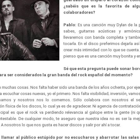
¿sabéis que es la favorita de alg
colaboradores?
Pablo:
Es una canción muy Dylan de la p
sabes, guitarras acústicas y armónic
llevaremos con banda completa y tambi
tocarla. En el disco preferimos dejarla a
crear más intimidad con lo que se cuenta
pienso que es una canción muy bonita y e
Sé que esta pregunta puede sonar bor
 para ser considerados la gran banda del rock español del momento?
n muchas cosas. Nos falta haber sido una banda de los años ochenta, por eje
 a escuchar cosas nuevas, yo el primero. Nos falta visibilidad; inversión, vamo
samos y nosotros nos lo comemos. Sólo colabora con nosotros el sel
ón física de los discos, lo cual ya es de agradecer. Ni agencia de contratació
ncipal es que el rock va perdiendo relevancia al galope entre la gente (ni q
ntestable. De cualquier modo, te aseguro que nuestra idea no es ser la me
 nosotros lo que nos gusta es hacer discos y salir por ahí a tocar.
llamar al público estúpido por no escucharos y abarrotar las salas