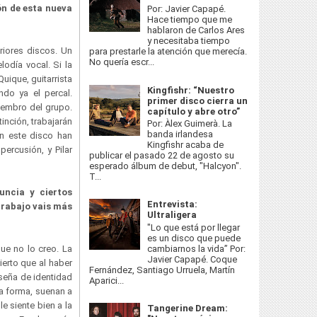
ón de esta nueva
Por: Javier Capapé.
Hace tiempo que me
hablaron de Carlos Ares
y necesitaba tiempo
iores discos. Un
para prestarle la atención que merecía.
No quería escr...
odía vocal. Si la
uique, guitarrista
Kingfishr: “Nuestro
do ya el percal.
primer disco cierra un
miembro del grupo.
capítulo y abre otro”
inción, trabajarán
Por: Àlex Guimerà. La
banda irlandesa
En este disco han
Kingfishr acaba de
ercusión, y Pilar
publicar el pasado 22 de agosto su
esperado álbum de debut, "Halcyon".
T...
uncia y ciertos
Entrevista:
trabajo vais más
Ultraligera
?
"Lo que está por llegar
es un disco que puede
cambiarnos la vida” Por:
ue no lo creo. La
Javier Capapé. Coque
ierto que al haber
Fernández, Santiago Urruela, Martín
 seña de identidad
Aparici...
ra forma, suenan a
e siente bien a la
Tangerine Dream: