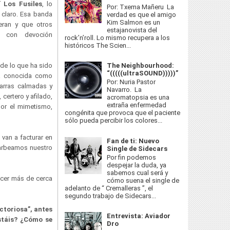
Sí
Los Fusiles
, lo
Por: Txema Mañeru La
 claro. Esa banda
verdad es que el amigo
Kim Salmon es un
ran y que otros
estajanovista del
s con devoción
rock’n’roll. Lo mismo recupera a los
históricos The Scien...
The Neighbourhood:
de lo que ha sido
“(((((ultraSOUND)))))”
ta conocida como
Por: Nuria Pastor
tarras calmadas y
Navarro. La
 certero y afilado,
acromatopsia es una
extraña enfermedad
por el mimetismo,
congénita que provoca que el paciente
sólo pueda percibir los colores...
van a facturar en
Fan de ti: Nuevo
garbeamos nuestro
Single de Sidecars
Por fin podemos
despejar la duda, ya
sabemos cual será y
nocer más de cerca
cómo suena el single de
adelanto de “ Cremalleras ”, el
segundo trabajo de Sidecars...
ctoriosa”, antes
Entrevista: Aviador
stáis? ¿Cómo se
Dro