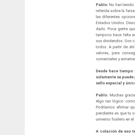
Pablo:
No han tenido el
referida sobre la far
las diferentes opcion
Estados Unidos. Desd
dado. Poca gente que
tampoco hace falta e
sus dividendos. Son ca
todos. A partir de ah
valores, para conse
comerciales y armamen
Desde hace tiempo t
solamente se puede p
sello especial y úni
Pablo:
Muchas gracia
Algo tan lógico como
Podríamos afirmar qu
pendiente es que tu o
universo fusilero en e
A colación de eso t