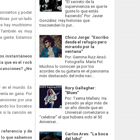
“El secreto de la
supervivencia es que te
guste lo que estás
onciertos y poder
haciendo” Por: Javier
tivas: por un lado
González Hay historias que
que hay muchísimo
trascienden lo pur...
s. También es muy
la gente. Estamos
Chico Jorge: “Escribo
desde el refugio pero
mirando por la
ventana”
cos instantáneos
Por: Gemma Ruiz Ansó.
Fotografía: María Pol.
ta que es el rock
Muchos lo conocen ya por los
s canciones? ¿No
acordes de su guitarra en el panorama
más destacado del indie nac...
 en el mundo. Es
Rory Gallagher:
"Blues"
enía en gana. Por
Por: Txema Mañeru Ha
canciones por una
pasado ya algo más de
uando los bocetos
un año desde que en
Universal comenzaron a
s si la canción es
“celebrar” el que hubiera sido el 50
Aniversar...
 referencia y de
Carlos Ares: “La boca
 lo que sabemos
del lobo”