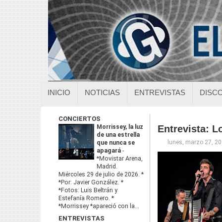
INICIO
NOTICIAS
ENTREVISTAS
DISC
CONCIERTOS
Morrissey, la luz
Entrevista: L
de una estrella
lunes, marzo 27, 2
que nunca se
apagará
-
*Movistar Arena,
Madrid.
Miércoles 29 de julio de 2026. *
*Por: Javier González. *
*Fotos: Luis Beltrán y
Estefanía Romero. *
*Morrissey *apareció con la...
ENTREVISTAS