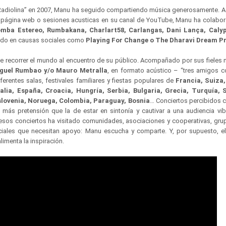
Radiolina” en 2007, Manu ha seguido compartiendo música generosamente. 
u página web o sesiones acusticas en su canal de YouTube, Manu ha colabo
mba Estereo, Rumbakana, Charlart58, Carlangas, Dani Lança, Caly
pado en causas sociales como
Playing For Change o The Dharavi Dream P
 recorrer el mundo al encuentro de su público. Acompañado por sus fieles
iguel Rumbao y/o Mauro Metralla
, en formato acústico – “tres amigos co
erentes salas, festivales familiares y fiestas populares de
Francia, Suiza,
Italia, España, Croacia, Hungría, Serbia, Bulgaria, Grecia, Turquía, 
slovenia, Noruega, Colombia, Paraguay, Bosnia
… Conciertos percibidos c
n más pretensión que la de estar en sintonía y cautivar a una audiencia vib
sos conciertos ha visitado comunidades, asociaciones y cooperativas, grup
iales que necesitan apoyo: Manu escucha y comparte. Y, por supuesto, e
imenta la inspiración.