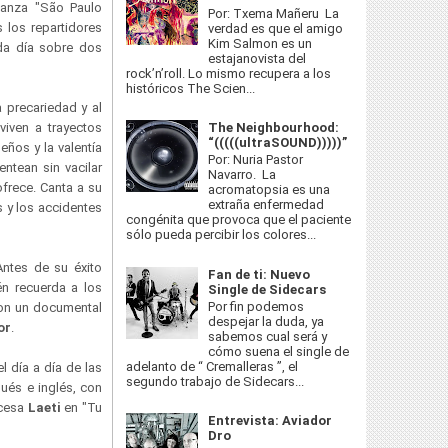
anza "São Paulo
Por: Txema Mañeru La
 los repartidores
verdad es que el amigo
Kim Salmon es un
da día sobre dos
estajanovista del
rock’n’roll. Lo mismo recupera a los
históricos The Scien...
a precariedad y al
The Neighbourhood:
viven a trayectos
“(((((ultraSOUND)))))”
eños y la valentía
Por: Nuria Pastor
ntean sin vacilar
Navarro. La
frece. Canta a su
acromatopsia es una
extraña enfermedad
s y los accidentes
congénita que provoca que el paciente
sólo pueda percibir los colores...
ntes de su éxito
Fan de ti: Nuevo
n recuerda a los
Single de Sidecars
Por fin podemos
con un documental
despejar la duda, ya
or
.
sabemos cual será y
cómo suena el single de
adelanto de “ Cremalleras ”, el
l día a día de las
segundo trabajo de Sidecars...
gués e inglés, con
ncesa
Laeti
en "Tu
Entrevista: Aviador
Dro