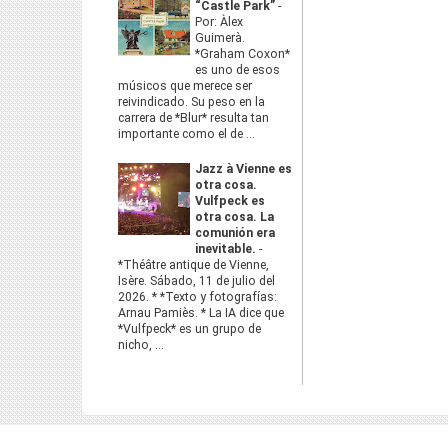
“Castle Park”
-
Por: Àlex
Guimerà.
*Graham Coxon*
es uno de esos
músicos que merece ser
reivindicado. Su peso en la
carrera de *Blur* resulta tan
importante como el de ...
Jazz à Vienne es
otra cosa.
Vulfpeck es
otra cosa. La
comunión era
inevitable.
-
*Théâtre antique de Vienne,
Isère. Sábado, 11 de julio del
2026. * *Texto y fotografías:
Arnau Pamiès. * La IA dice que
*Vulfpeck* es un grupo de
nicho, ...