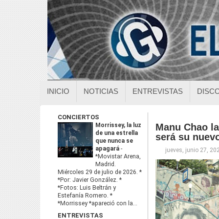
INICIO
NOTICIAS
ENTREVISTAS
DISC
CONCIERTOS
Morrissey, la luz
Manu Chao la
de una estrella
será su nuevo
que nunca se
apagará
-
jueves, junio 27, 20
*Movistar Arena,
Madrid.
Miércoles 29 de julio de 2026. *
*Por: Javier González. *
*Fotos: Luis Beltrán y
Estefanía Romero. *
*Morrissey *apareció con la...
ENTREVISTAS