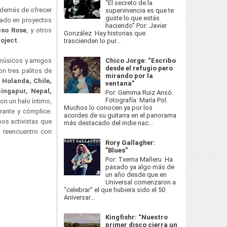
“El secreto de la
Además de ofrecer
supervivencia es que te
guste lo que estás
rado en proyectos
haciendo” Por: Javier
pso Rose
, y otros
González Hay historias que
roject
.
trascienden lo pur...
 músicos y amigos
Chico Jorge: “Escribo
desde el refugio pero
n tres palitos de
mirando por la
 Holanda, Chile,
ventana”
Singapur, Nepal,
Por: Gemma Ruiz Ansó.
Fotografía: María Pol.
on un halo íntimo,
Muchos lo conocen ya por los
rante y cómplice.
acordes de su guitarra en el panorama
os activistas que
más destacado del indie nac...
l reencuentro con
Rory Gallagher:
"Blues"
Por: Txema Mañeru Ha
pasado ya algo más de
un año desde que en
Universal comenzaron a
“celebrar” el que hubiera sido el 50
Aniversar...
Kingfishr: “Nuestro
primer disco cierra un