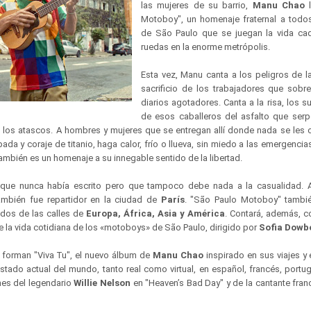
las mujeres de su barrio,
Manu Chao
l
Motoboy", un homenaje fraternal a todos
de São Paulo que se juegan la vida ca
ruedas en la enorme metrópolis.
Esta vez, Manu canta a los peligros de l
sacrificio de los trabajadores que sobre
diarios agotadores. Canta a la risa, los su
de esos caballeros del asfalto que serpe
 los atascos. A hombres y mujeres que se entregan allí donde nada se les o
a y coraje de titanio, haga calor, frío o llueva, sin miedo a las emergencia
ambién es un homenaje a su innegable sentido de la libertad.
que nunca había escrito pero que tampoco debe nada a la casualidad. A
también fue repartidor en la ciudad de
París
. "São Paulo Motoboy" tambié
dos de las calles de
Europa, África, Asia y América
. Contará, además, 
e la vida cotidiana de los «motoboys» de São Paulo, dirigido por
Sofia Dowb
 forman "Viva Tu", el nuevo álbum de
Manu Chao
inspirado en sus viajes y e
stado actual del mundo, tanto real como virtual, en español, francés, portu
nes del legendario
Willie Nelson
en "Heaven’s Bad Day" y de la cantante fra