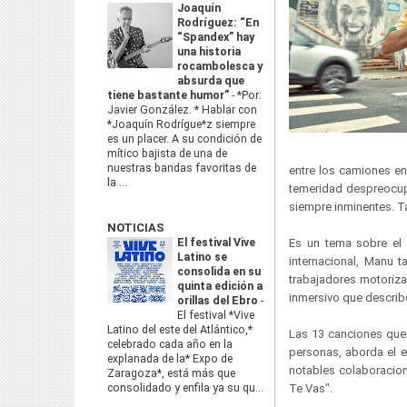
Joaquín
Rodríguez: “En
“Spandex” hay
una historia
rocambolesca y
absurda que
tiene bastante humor”
-
*Por:
Javier González. * Hablar con
*Joaquín Rodrígue*z siempre
es un placer. A su condición de
mítico bajista de una de
nuestras bandas favoritas de
entre los camiones en
la ...
temeridad despreocupad
siempre inminentes. T
NOTICIAS
El festival Vive
Es un tema sobre el 
Latino se
internacional, Manu 
consolida en su
trabajadores motoriza
quinta edición a
inmersivo que describ
orillas del Ebro
-
El festival *Vive
Latino del este del Atlántico,*
Las 13 canciones que
celebrado cada año en la
personas, aborda el e
explanada de la* Expo de
notables colaboracio
Zaragoza*, está más que
consolidado y enfila ya su qu...
Te Vas".