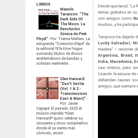
LIBROS
Desde que lanzó “La 
Manolo
temas gratuitos en s
Tarancón: “The
con amigos como
Bo
Dark Side Of
The Moon. La
muchos, y ha partici
Revolución
Sónica de Pink
Tampoco ha dejado de
Floyd”
-
Por: Txema Mañeru. La
Lucky Salvadori, M
estupenda “Colección Elepé” de
la editorial *Efe Eme *sigue
madera” – recorren dif
sumando títulos de discos
Argentina, Brasil, 
emblemáticos de bandas y
India, Macedonia, E
solistas realmente ...
casi místico, pero si
Usando la excusa de e
Glen Hansard:
defienden causas soc
“Don't Settle
amigos, que siempre al
(Vol. 1 & 2 -
Transmissions
East & West)”
-
Por: Javier
Capapé. El pasado 2025 el
músico irlandés *Glen
Hansard* quiso celebrar su
cincuenta y cinco cumpleaños
donde él se siente más
cómodo, encim...