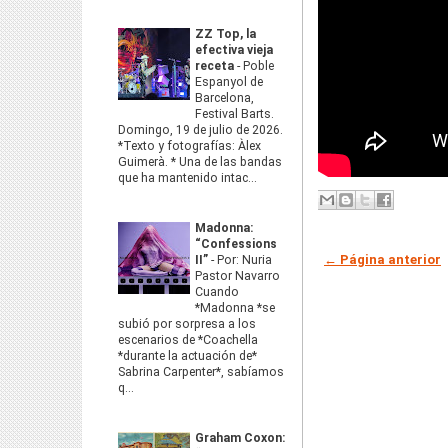
ZZ Top, la
efectiva vieja
receta
-
Poble
Espanyol de
Barcelona,
Festival Barts.
Domingo, 19 de julio de 2026.
*Texto y fotografías: Àlex
Guimerà. * Una de las bandas
que ha mantenido intac...
Madonna:
“Confessions
← Página anterior
II”
-
Por: Nuria
Pastor Navarro
Cuando
*Madonna *se
subió por sorpresa a los
escenarios de *Coachella
*durante la actuación de*
Sabrina Carpenter*, sabíamos
q...
Graham Coxon: