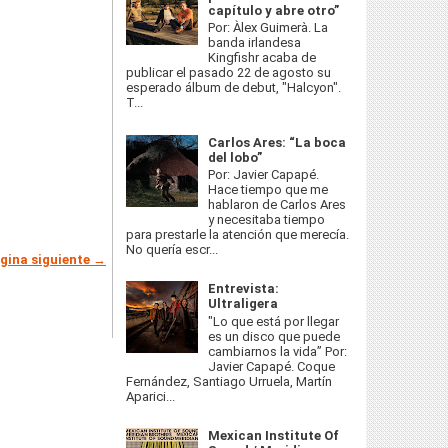
capítulo y abre otro”
Por: Àlex Guimerà. La
banda irlandesa
Kingfishr acaba de
publicar el pasado 22 de agosto su
esperado álbum de debut, "Halcyon".
T...
Carlos Ares: “La boca
del lobo”
Por: Javier Capapé.
Hace tiempo que me
hablaron de Carlos Ares
y necesitaba tiempo
para prestarle la atención que merecía.
No quería escr...
gina siguiente →
Entrevista:
Ultraligera
"Lo que está por llegar
es un disco que puede
cambiarnos la vida” Por:
Javier Capapé. Coque
Fernández, Santiago Urruela, Martín
Aparici...
Mexican Institute Of