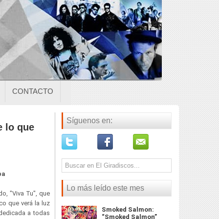
CONTACTO
Síguenos en:
 lo que
ba
Lo más leído este mes
o, "Viva Tu", que
co que verá la luz
Smoked Salmon:
 dedicada a todas
“Smoked Salmon”