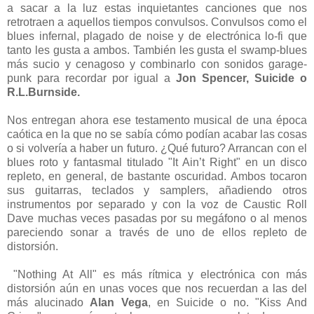
a sacar a la luz estas inquietantes canciones que nos
retrotraen a aquellos tiempos convulsos. Convulsos como el
blues infernal, plagado de noise y de electrónica lo-fi que
tanto les gusta a ambos. También les gusta el swamp-blues
más sucio y cenagoso y combinarlo con sonidos garage-
punk para recordar por igual a
Jon Spencer, Suicide o
R.L.Burnside.
Nos entregan ahora ese testamento musical de una época
caótica en la que no se sabía cómo podían acabar las cosas
o si volvería a haber un futuro. ¿Qué futuro? Arrancan con el
blues roto y fantasmal titulado "It Ain’t Right" en un disco
repleto, en general, de bastante oscuridad. Ambos tocaron
sus guitarras, teclados y samplers, añadiendo otros
instrumentos por separado y con la voz de Caustic Roll
Dave muchas veces pasadas por su megáfono o al menos
pareciendo sonar a través de uno de ellos repleto de
distorsión.
"Nothing At All" es más rítmica y electrónica con más
distorsión aún en unas voces que nos recuerdan a las del
más alucinado
Alan Vega
, en Suicide o no. "Kiss And