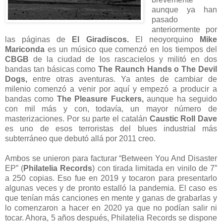
aunque ya han
pasado
anteriormente por
las páginas de
El Giradiscos.
El neoyorquino
Mike
Mariconda
es un músico que comenzó en los tiempos del
CBGB
de la ciudad de los rascacielos y militó en dos
bandas tan básicas como
The Raunch Hands o The Devil
Dogs,
entre otras aventuras. Ya antes de cambiar de
milenio comenzó a venir por aquí y empezó a producir a
bandas como
The Pleasure Fuckers,
aunque ha seguido
con mil más y con, todavía, un mayor número de
masterizaciones. Por su parte el catalán
Caustic Roll Dave
es uno de esos terroristas del blues industrial más
subterráneo que debutó allá por 2011 creo.
Ambos se unieron para facturar “Between You And Disaster
EP” (
Philatelia Records
) con tirada limitada en vinilo de 7”
a 250 copias. Eso fue en 2019 y tocaron para presentarlo
algunas veces y de pronto estalló la pandemia. El caso es
que tenían más canciones en mente y ganas de grabarlas y
lo comenzaron a hacer en 2020 ya que no podían salir ni
tocar. Ahora, 5 años después, Philatelia Records se dispone