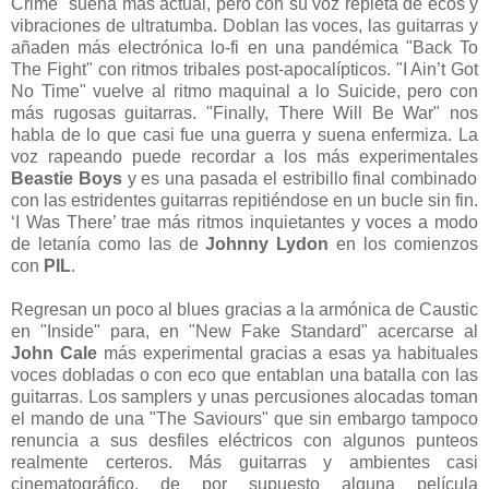
Crime" suena más actual, pero con su voz repleta de ecos y
vibraciones de ultratumba. Doblan las voces, las guitarras y
añaden más electrónica lo-fi en una pandémica "Back To
The Fight" con ritmos tribales post-apocalípticos. "I Ain’t Got
No Time" vuelve al ritmo maquinal a lo Suicide, pero con
más rugosas guitarras. "Finally, There Will Be War" nos
habla de lo que casi fue una guerra y suena enfermiza. La
voz rapeando puede recordar a los más experimentales
Beastie Boys
y es una pasada el estribillo final combinado
con las estridentes guitarras repitiéndose en un bucle sin fin.
‘I Was There’ trae más ritmos inquietantes y voces a modo
de letanía como las de
Johnny Lydon
en los comienzos
con
PIL
.
Regresan un poco al blues gracias a la armónica de Caustic
en "Inside" para, en "New Fake Standard" acercarse al
John Cale
más experimental gracias a esas ya habituales
voces dobladas o con eco que entablan una batalla con las
guitarras. Los samplers y unas percusiones alocadas toman
el mando de una "The Saviours" que sin embargo tampoco
renuncia a sus desfiles eléctricos con algunos punteos
realmente certeros. Más guitarras y ambientes casi
cinematográfico, de por supuesto alguna película