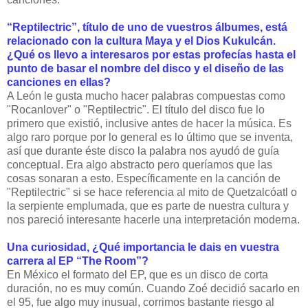
“Reptilectric”, título de uno de vuestros álbumes, está
relacionado con la cultura Maya y el Dios Kukulcán.
¿Qué os llevo a interesaros por estas profecías hasta el
punto de basar el nombre del disco y el diseño de las
canciones en ellas?
A León le gusta mucho hacer palabras compuestas como
"Rocanlover" o "Reptilectric". El título del disco fue lo
primero que existió, inclusive antes de hacer la música. Es
algo raro porque por lo general es lo último que se inventa,
así que durante éste disco la palabra nos ayudó de guía
conceptual. Era algo abstracto pero queríamos que las
cosas sonaran a esto. Específicamente en la canción de
"Reptilectric" si se hace referencia al mito de Quetzalcóatl o
la serpiente emplumada, que es parte de nuestra cultura y
nos pareció interesante hacerle una interpretación moderna.
Una curiosidad, ¿Qué importancia le dais en vuestra
carrera al EP “The Room”?
En México el formato del EP, que es un disco de corta
duración, no es muy común. Cuando Zoé decidió sacarlo en
el 95, fue algo muy inusual, corrimos bastante riesgo al