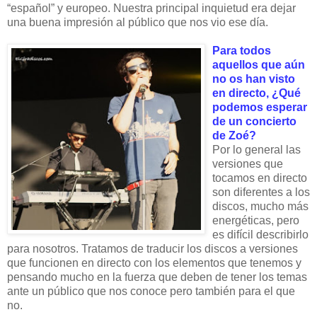
“español” y europeo. Nuestra principal inquietud era dejar
una buena impresión al público que nos vio ese día.
Para todos
aquellos que aún
no os han visto
en directo, ¿Qué
podemos esperar
de un concierto
de Zoé?
Por lo general las
versiones que
tocamos en directo
son diferentes a los
discos, mucho más
energéticas, pero
es difícil describirlo
para nosotros. Tratamos de traducir los discos a versiones
que funcionen en directo con los elementos que tenemos y
pensando mucho en la fuerza que deben de tener los temas
ante un público que nos conoce pero también para el que
no.