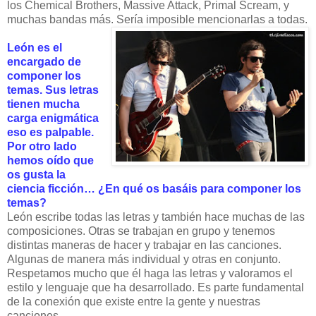
los Chemical Brothers, Massive Attack, Primal Scream, y
muchas bandas más. Sería imposible mencionarlas a todas.
León es el
encargado de
componer los
temas. Sus letras
tienen mucha
carga enigmática
eso es palpable.
Por otro lado
hemos oído que
os gusta la
ciencia ficción… ¿En qué os basáis para componer los
temas?
León escribe todas las letras y también hace muchas de las
composiciones. Otras se trabajan en grupo y tenemos
distintas maneras de hacer y trabajar en las canciones.
Algunas de manera más individual y otras en conjunto.
Respetamos mucho que él haga las letras y valoramos el
estilo y lenguaje que ha desarrollado. Es parte fundamental
de la conexión que existe entre la gente y nuestras
canciones.