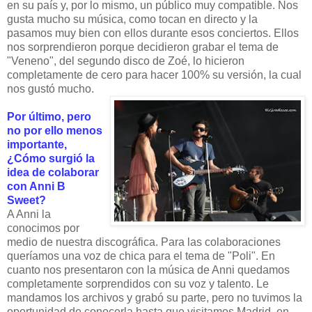
en su país y, por lo mismo, un público muy compatible. Nos
gusta mucho su música, como tocan en directo y la
pasamos muy bien con ellos durante esos conciertos. Ellos
nos sorprendieron porque decidieron grabar el tema de
"Veneno", del segundo disco de Zoé, lo hicieron
completamente de cero para hacer 100% su versión, la cual
nos gustó mucho.
Por último, pero
no por ello menos
importante,
¿Cómo surgió la
idea de colaborar
con Anni B
Sweet?
A Anni la
conocimos por
medio de nuestra discográfica. Para las colaboraciones
queríamos una voz de chica para el tema de "Poli". En
cuanto nos presentaron con la música de Anni quedamos
completamente sorprendidos con su voz y talento. Le
mandamos los archivos y grabó su parte, pero no tuvimos la
oportunidad de conocerla hasta que visitamos Madrid, en