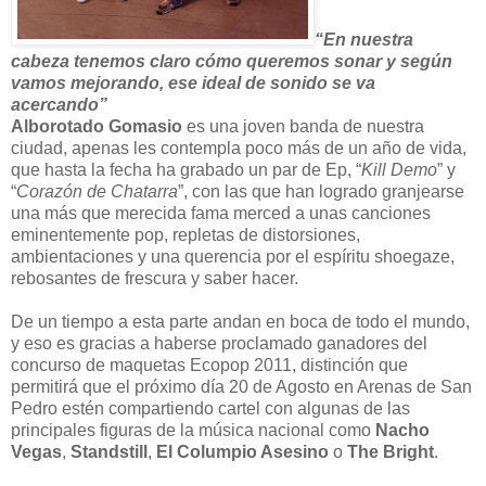
“En nuestra
cabeza tenemos claro cómo queremos sonar y según
vamos mejorando, ese ideal de sonido se va
acercando”
Alborotado Gomasio
es una joven banda de nuestra
ciudad, apenas les contempla poco más de un año de vida,
que hasta la fecha ha grabado un par de Ep, “
Kill Demo
” y
“
Corazón de Chatarra
”, con las que han logrado granjearse
una más que merecida fama merced a unas canciones
eminentemente pop, repletas de distorsiones,
ambientaciones y una querencia por el espíritu shoegaze,
rebosantes de frescura y saber hacer.
De un tiempo a esta parte andan en boca de todo el mundo,
y eso es gracias a haberse proclamado ganadores del
concurso de maquetas Ecopop 2011, distinción que
permitirá que el próximo día 20 de Agosto en
Arenas de San
Pedro estén compartiendo cartel con algunas de las
principales figuras de la música nacional como
Nacho
Vegas
,
Standstill
,
El Columpio Asesino
o
The Bright
.