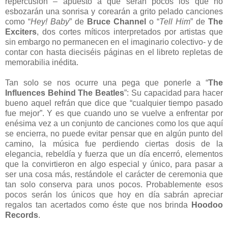
repercusión – apuesto a que serán pocos los que no
esbozarán una sonrisa y corearán a grito pelado canciones
como “
Hey! Baby
” de
Bruce Channel
o “
Tell Him
” de
The
Exciters
, dos cortes míticos interpretados por artistas que
sin embargo no permanecen en el imaginario colectivo- y de
contar con hasta dieciséis páginas en el libreto repletas de
memorabilia inédita.
Tan solo se nos ocurre una pega que ponerle a “
The
Influences Behind The Beatles
”: Su capacidad para hacer
bueno aquel refrán que dice que “cualquier tiempo pasado
fue mejor”. Y es que cuando uno se vuelve a enfrentar por
enésima vez a un conjunto de canciones como los que aquí
se encierra, no puede evitar pensar que en algún punto del
camino, la música fue perdiendo ciertas dosis de la
elegancia, rebeldía y fuerza que un día encerró, elementos
que la convirtieron en algo especial y único, para pasar a
ser una cosa más, restándole el carácter de ceremonia que
tan solo conserva para unos pocos. Probablemente esos
pocos serán los únicos que hoy en día sabrán apreciar
regalos tan acertados como éste que nos brinda
Hoodoo
Records
.