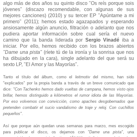
algo más de dos años su quinto disco "Os reís porque sois
jóvenes" (discazo recomendable, con algunas de sus
mejores canciones) (2010) y su tercer EP "Apúntame a mi
primero" (2011); hemos estado agazapados y esperando
ansiosamente algún anuncio, filtración o adelanto que nos
pudiera aportar información sobre cual sería el nuevo
camino que la banda liderada por
Sergio Vinadé
iba a
iniciar. Por ello, hemos recibido con los brazos abiertos
"Dame una pista"
(ríete tú de la ironía y la sonrisa que nos
ha dibujado en la cara), single adelanto del que será su
sexto LP,
"El Amor y las Mayorías".
Tanto el título del álbum,
como
e
l
leitmo
tiv
del mismo, han sido
"explicados" por la propia banda a través de un breve comunicado que
dice:
"Con Tachenko hemos dado vueltas de campana, hemos visto ojos
brillar, hemos distinguido a kilómetros el rumor idiota de las Mayorías.
Por eso volvemos con convicción, como apaches desgobernados que
pretenden combatir el sucio vandalismo de traje y reloj. Con cuchillos
pequeños
"
.
Así que porque aún queda
n unas semanas
para marzo,
mes escogido
para publicar el disco, os dejamos
con
"
Dame una pista"
, un
a