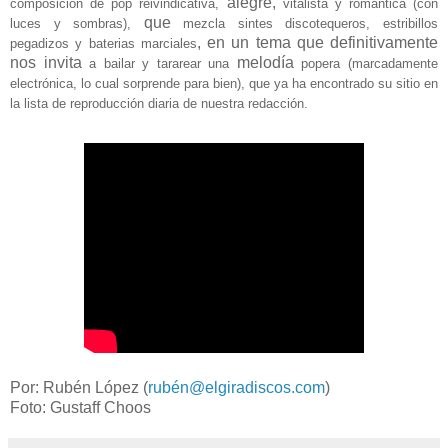
alegre,
composición de pop
reivindicativ
a,
vitalista y romántic
a
(con
que
luces y sombras),
mezcla
sintes discotequeros, estribillos
, en un tema que definitivamente
pegadizos y
baterias marciales
nos invita
melodía
a bailar y tararear un
a
popera
(mar
cadamente
electrónica, lo cual sorprende
para bien), que ya ha encontrado su sit
io en
la lista de reproducción diaria de nuestra redacci
ón.
Por: Rubén López (
rubén@elgiradiscos.com
)
Foto:
Gustaff Choos