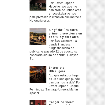
Por: Javier Capapé.
Hace tiempo que me
hablaron de Carlos Ares
y necesitaba tiempo
para prestarle la atención que merecía.
No quería escr...
Kingfishr: “Nuestro
primer disco cierra un
capítulo y abre otro”
Por: Àlex Guimerà. La
banda irlandesa
Kingfishr acaba de
publicar el pasado 22 de agosto su
esperado álbum de debut, "Halcyon".
T...
Entrevista:
Ultraligera
"Lo que está por llegar
es un disco que puede
cambiarnos la vida” Por:
Javier Capapé. Coque
Fernández, Santiago Urruela, Martín
Aparici...
Tangerine Dream: