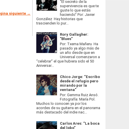
“El secreto de la
supervivencia es que te
guste lo que estás
gina siguiente →
haciendo” Por: Javier
González Hay historias que
trascienden lo pur...
Rory Gallagher:
"Blues"
Por: Txema Mañeru Ha
pasado ya algo más de
un año desde que en
Universal comenzaron a
“celebrar” el que hubiera sido el 50
Aniversar...
Chico Jorge: “Escribo
desde el refugio pero
mirando por la
ventana”
Por: Gemma Ruiz Ansó.
Fotografía: María Pol.
Muchos lo conocen ya por los
acordes de su guitarra en el panorama
más destacado del indie nac...
Carlos Ares: “La boca
del lobo”