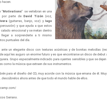
lo hacen.
 “
Motivations
” se vertebran en una
ón por parte de
David Tizón
(voz,
ivera
(guitarras, banjo, voz) y
Iago
 percusión) y que ayuda a que estos
 calado emocional y se metan dentro
llegar a sorprenderte a ti mismo
os puntuales del día.
os ante un elegante disco con texturas acústicas y de bonitas melodías (
sde aquí les auguro un enorme futuro y es que encontrarse un disco de debut 
alquiera. Grupo especialmente indicado para oyentes sensibles y que se dejen 
es como la música que extraen de sus instrumentos.
ién para el diseño del CD, muy acorde con la música que emana de él. Muy 
....descúbrelos ahora antes de que todo el mundo hable de ellos.
ndcamp.com/
rcos Serrano.