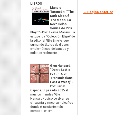
LIBROS
Manolo
← Página anterior
Tarancón: “The
Dark Side Of
The Moon. La
Revolución
Sónica de Pink
Floyd”
-
Por: Txema Mañeru. La
estupenda “Colección Elepé” de
la editorial *Efe Eme *sigue
sumando títulos de discos
emblemáticos de bandas y
solistas realmente ...
Glen Hansard:
“Don't Settle
(Vol. 1 & 2 -
Transmissions
East & West)”
-
Por: Javier
Capapé. El pasado 2025 el
músico irlandés *Glen
Hansard* quiso celebrar su
cincuenta y cinco cumpleaños
donde él se siente más
cómodo, encim...