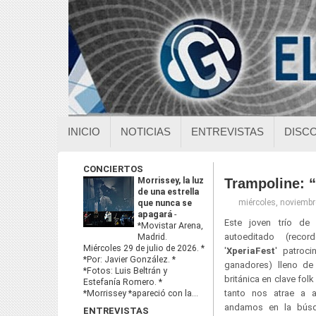
INICIO
NOTICIAS
ENTREVISTAS
DISC
CONCIERTOS
Morrissey, la luz
Trampoline: 
de una estrella
miércoles, noviembr
que nunca se
apagará
-
Este joven trío d
*Movistar Arena,
autoeditado (rec
Madrid.
Miércoles 29 de julio de 2026. *
'
XperiaFest
' patroc
*Por: Javier González. *
ganadores) lleno de
*Fotos: Luis Beltrán y
británica en clave fol
Estefanía Romero. *
tanto nos atrae a 
*Morrissey *apareció con la...
andamos en la bús
ENTREVISTAS