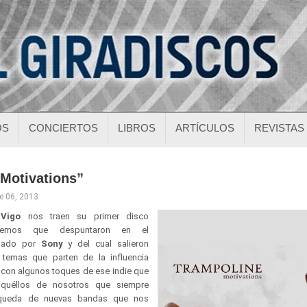
OS
CONCIERTOS
LIBROS
ARTÍCULOS
REVISTAS
“Motivations”
e 06, 2013
e
Vigo
nos traen su primer disco
ordemos que despuntaron en el
inado por
Sony
y del cual salieron
 temas que parten de la influencia
k con algunos toques de ese indie que
aquéllos de nosotros que siempre
queda de nuevas bandas que nos