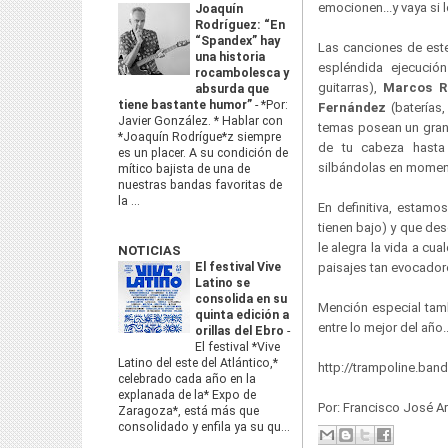
emocionen...y vaya si 
Joaquín
Rodríguez: “En
“Spandex” hay
Las canciones de este
una historia
espléndida ejecuci
rocambolesca y
guitarras),
Marcos R
absurda que
tiene bastante humor”
-
*Por:
Fernández
(baterías,
Javier González. * Hablar con
temas posean un gran
*Joaquín Rodrígue*z siempre
de tu cabeza hasta 
es un placer. A su condición de
silbándolas en moment
mítico bajista de una de
nuestras bandas favoritas de
la ...
En definitiva, estam
tienen bajo) y que de
le alegra la vida a cu
NOTICIAS
El festival Vive
paisajes tan evocador
Latino se
consolida en su
Mención especial tamb
quinta edición a
entre lo mejor del año
orillas del Ebro
-
El festival *Vive
Latino del este del Atlántico,*
http://trampoline.ba
celebrado cada año en la
explanada de la* Expo de
Por: Francisco José A
Zaragoza*, está más que
consolidado y enfila ya su qu...