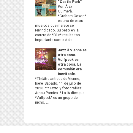
“Castle Park”
-
Por: Àlex
Guimerà.
*Graham Coxon*
es uno de esos
músicos que merece ser
reivindicado. Su peso en la
carrera de *Blur* resulta tan
importante como el de ...
Jazz à Vienne es
otra cosa.
Vulfpeck es
otra cosa. La
comunión era
inevitable.
-
*Théâtre antique de Vienne,
Isère. Sábado, 11 de julio del
2026. * *Texto y fotografías:
Arnau Pamiès. * La IA dice que
*Vulfpeck* es un grupo de
nicho, ...