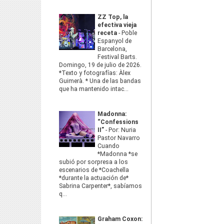
ZZ Top, la
efectiva vieja
receta
-
Poble
Espanyol de
Barcelona,
Festival Barts.
Domingo, 19 de julio de 2026.
*Texto y fotografías: Àlex
Guimerà. * Una de las bandas
que ha mantenido intac...
Madonna:
“Confessions
II”
-
Por: Nuria
Pastor Navarro
Cuando
*Madonna *se
subió por sorpresa a los
escenarios de *Coachella
*durante la actuación de*
Sabrina Carpenter*, sabíamos
q...
Graham Coxon: