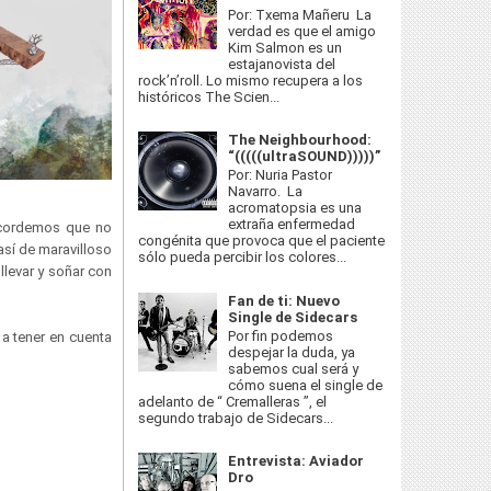
Por: Txema Mañeru La
verdad es que el amigo
Kim Salmon es un
estajanovista del
rock’n’roll. Lo mismo recupera a los
históricos The Scien...
The Neighbourhood:
“(((((ultraSOUND)))))”
Por: Nuria Pastor
Navarro. La
acromatopsia es una
extraña enfermedad
recordemos que no
congénita que provoca que el paciente
así de maravilloso
sólo pueda percibir los colores...
llevar y soñar con
Fan de ti: Nuevo
Single de Sidecars
Por fin podemos
a tener en cuenta
despejar la duda, ya
sabemos cual será y
cómo suena el single de
adelanto de “ Cremalleras ”, el
segundo trabajo de Sidecars...
Entrevista: Aviador
Dro