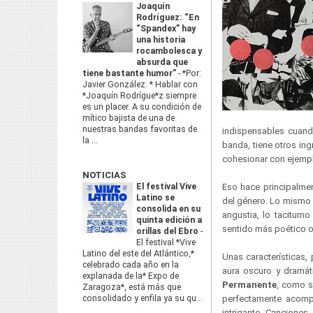
Joaquín
Rodríguez: “En
“Spandex” hay
una historia
rocambolesca y
absurda que
tiene bastante humor”
-
*Por:
Javier González. * Hablar con
*Joaquín Rodrígue*z siempre
es un placer. A su condición de
mítico bajista de una de
nuestras bandas favoritas de
indispensables cuando
la ...
banda, tiene otros in
cohesionar con ejempl
NOTICIAS
El festival Vive
Eso hace principalme
Latino se
del género. Lo mismo s
consolida en su
angustia, lo taciturn
quinta edición a
sentido más poético o 
orillas del Ebro
-
El festival *Vive
Latino del este del Atlántico,*
Unas características,
celebrado cada año en la
aura oscuro y dramát
explanada de la* Expo de
Permanente
, como s
Zaragoza*, está más que
consolidado y enfila ya su qu...
perfectamente acomp
intrigante. Canciones