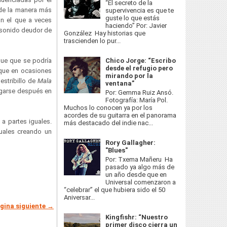
“El secreto de la
e la manera más
supervivencia es que te
guste lo que estás
on el que a veces
haciendo” Por: Javier
n sonido deudor de
González Hay historias que
trascienden lo pur...
que que se podría
Chico Jorge: “Escribo
desde el refugio pero
 que en ocasiones
mirando por la
estribillo de
Mala
ventana”
garse después en
Por: Gemma Ruiz Ansó.
Fotografía: María Pol.
Muchos lo conocen ya por los
acordes de su guitarra en el panorama
e a partes iguales.
más destacado del indie nac...
uales creando un
Rory Gallagher:
"Blues"
Por: Txema Mañeru Ha
pasado ya algo más de
un año desde que en
Universal comenzaron a
“celebrar” el que hubiera sido el 50
Aniversar...
gina siguiente →
Kingfishr: “Nuestro
primer disco cierra un