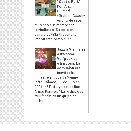
“Castle Park”
-
Por: Àlex
Guimerà.
*Graham Coxon*
es uno de esos
músicos que merece ser
reivindicado. Su peso en la
carrera de *Blur* resulta tan
importante como el de ...
Jazz à Vienne es
otra cosa.
Vulfpeck es
otra cosa. La
comunión era
inevitable.
-
*Théâtre antique de Vienne,
Isère. Sábado, 11 de julio del
2026. * *Texto y fotografías:
Arnau Pamiès. * La IA dice que
*Vulfpeck* es un grupo de
nicho, ...