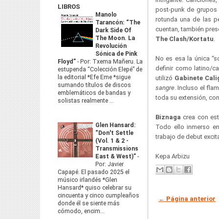
LIBROS
post-punk de grupo
Manolo
rotunda una de las p
Tarancón: “The
cuentan, también pre
Dark Side Of
The Moon. La
The Clash/Kortatu
.
Revolución
Sónica de Pink
No es esa la única “
Floyd”
-
Por: Txema Mañeru. La
definir como latino/c
estupenda “Colección Elepé” de
la editorial *Efe Eme *sigue
utilizó
Gabinete Cali
sumando títulos de discos
sangre
. Incluso el fl
emblemáticos de bandas y
toda su extensión, con
solistas realmente ...
Biznaga
crea con es
Glen Hansard:
Todo ello inmerso e
“Don't Settle
trabajo de debut excit
(Vol. 1 & 2 -
Transmissions
Kepa Arbizu
East & West)”
-
Por: Javier
Capapé. El pasado 2025 el
músico irlandés *Glen
Hansard* quiso celebrar su
cincuenta y cinco cumpleaños
← Página anterior
donde él se siente más
cómodo, encim...