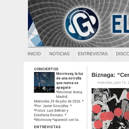
INICIO
NOTICIAS
ENTREVISTAS
DISC
CONCIERTOS
Morrissey, la luz
Biznaga: “Ce
de una estrella
miércoles, julio 16,
que nunca se
apagará
-
*Movistar Arena,
Madrid.
Miércoles 29 de julio de 2026. *
*Por: Javier González. *
*Fotos: Luis Beltrán y
Estefanía Romero. *
*Morrissey *apareció con la...
ENTREVISTAS