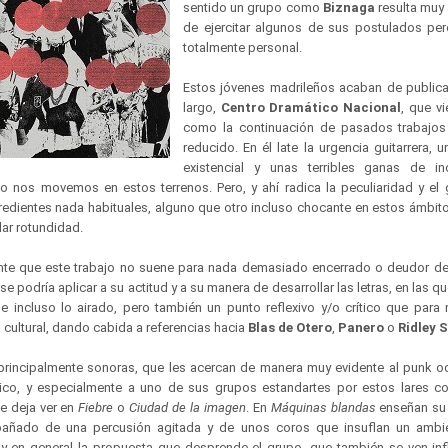
sentido un grupo como
Biznaga
resulta muy 
de ejercitar algunos de sus postulados pe
totalmente personal.
Estos jóvenes madrileños acaban de publica
largo,
Centro Dramático Nacional
, que vi
como la continuación de pasados trabajo
reducido. En él late la urgencia guitarrera,
existencial y unas terribles ganas de in
 nos movemos en estos terrenos. Pero, y ahí radica la peculiaridad y el g
gredientes nada habituales, alguno que otro incluso chocante en estos ámbit
ar rotundidad.
nte que este trabajo no suene para nada demasiado encerrado o deudor de
e podría aplicar a su actitud y a su manera de desarrollar las letras, en las qu
o e incluso lo airado, pero también un punto reflexivo y/o crítico que par
cultural, dando cabida a referencias hacia
Blas de Otero
,
Panero
o
Ridley 
 principalmente sonoras, que les acercan de manera muy evidente al punk o
ico, y especialmente a uno de sus grupos estandartes por estos lares 
e deja ver en
Fiebre
o
Ciudad de la imagen
. En
Máquinas blandas
enseñan su
añado de una percusión agitada y de unos coros que insuflan un ambi
, y en general la propuesta que desprende el grupo, que también se ven inf