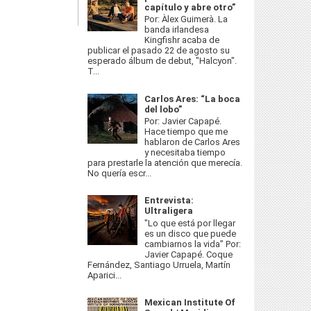
capítulo y abre otro”
Por: Àlex Guimerà. La
banda irlandesa
Kingfishr acaba de
publicar el pasado 22 de agosto su
esperado álbum de debut, "Halcyon".
T...
Carlos Ares: “La boca
del lobo”
Por: Javier Capapé.
Hace tiempo que me
hablaron de Carlos Ares
y necesitaba tiempo
para prestarle la atención que merecía.
No quería escr...
Entrevista:
Ultraligera
"Lo que está por llegar
es un disco que puede
cambiarnos la vida” Por:
Javier Capapé. Coque
Fernández, Santiago Urruela, Martín
Aparici...
Mexican Institute Of