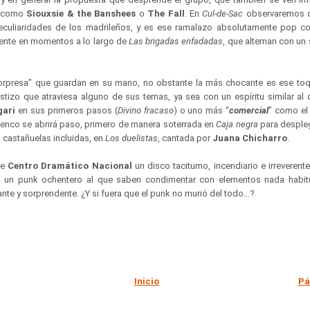
s como
Siouxsie & the Banshees
o
The Fall
. En
Cul-de-Sac
observaremos d
eculiaridades de los madrileños, y es ese ramalazo absolutamente pop c
sente en momentos a lo largo de
Las brigadas enfadadas
, que alternan con u
sorpresa” que guardan en su mano, no obstante la más chocante es ese to
astizo que atraviesa alguno de sus temas, ya sea con un espíritu similar al
gari
en sus primeros pasos (
Divino fracaso
) o uno más “
comercial
” como el 
amenco se abrirá paso, primero de manera soterrada en
Caja negra
para desple
 castañuelas incluidas, en
Los duelistas
, cantada por
Juana Chicharro
.
te
Centro Dramático Nacional
un disco taciturno, incendiario e irreverent
n un punk ochentero al que saben condimentar con elementos nada habit
ante y sorprendente. ¿Y si fuera que el punk no murió del todo...?
Inicio
Pá