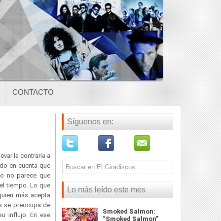
CONTACTO
Síguenos en:
levar la contraria a
ndo en cuenta que
to no parece que
el tiempo. Lo que
Lo más leído este mes
 quien más acepta
os se preocupa de
Smoked Salmon:
u influjo. En ese
“Smoked Salmon”