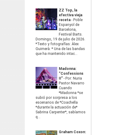
ZZ Top, la
efectiva vieja
receta
-
Poble
Espanyol de
Barcelona,
Festival Barts.
Domingo, 19 de julio de 2026.
*Texto y fotografías: Àlex
Guimerà. * Una de las bandas
que ha mantenido intac...
Madonna:
“Confessions
II”
-
Por: Nuria
Pastor Navarro
Cuando
*Madonna *se
subió por sorpresa a los
escenarios de *Coachella
*durante la actuación de*
Sabrina Carpenter*, sabíamos
q...
Graham Coxon: