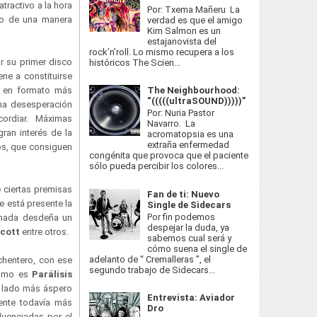
atractivo a la hora
Por: Txema Mañeru La
ro de una manera
verdad es que el amigo
Kim Salmon es un
estajanovista del
rock’n’roll. Lo mismo recupera a los
r su primer disco
históricos The Scien...
ene a constituirse
The Neighbourhood:
s en formato más
“(((((ultraSOUND)))))”
 una desesperación
Por: Nuria Pastor
cordiar. Máximas
Navarro. La
ran interés de la
acromatopsia es una
extraña enfermedad
os, que consiguen
congénita que provoca que el paciente
sólo pueda percibir los colores...
 ciertas premisas
Fan de ti: Nuevo
e está presente la
Single de Sidecars
Por fin podemos
a nada desdeña un
despejar la duda, ya
Scott
entre otros.
sabemos cual será y
cómo suena el single de
adelanto de “ Cremalleras ”, el
chentero, con ese
segundo trabajo de Sidecars...
como es
Parálisis
 lado más áspero
Entrevista: Aviador
ente todavía más
Dro
luenciadas por el