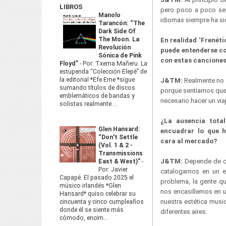
LIBROS
pero poco a poco se 
Manolo
idiomas siempre ha si
Tarancón: “The
Dark Side Of
The Moon. La
En realidad ‘Frenéti
Revolución
puede entenderse co
Sónica de Pink
con estas canciones 
Floyd”
-
Por: Txema Mañeru. La
estupenda “Colección Elepé” de
la editorial *Efe Eme *sigue
J&TM:
Realmente no q
sumando títulos de discos
porque sentíamos que l
emblemáticos de bandas y
necesario hacer un via
solistas realmente ...
¿La ausencia tota
Glen Hansard:
encuadrar lo que h
“Don't Settle
cara al mercado?
(Vol. 1 & 2 -
Transmissions
J&TM:
Depende de có
East & West)”
-
Por: Javier
catalogarnos en un e
Capapé. El pasado 2025 el
problema, la gente q
músico irlandés *Glen
nos encasillemos en 
Hansard* quiso celebrar su
nuestra estética mus
cincuenta y cinco cumpleaños
donde él se siente más
diferentes aires.
cómodo, encim...