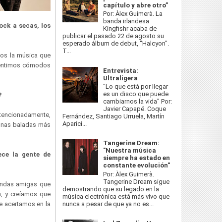
capítulo y abre otro”
Por: Àlex Guimerà. La
banda irlandesa
ock a secas, los
Kingfishr acaba de
publicar el pasado 22 de agosto su
esperado álbum de debut, "Halcyon".
T...
mos la música que
 sentimos cómodos
Entrevista:
Ultraligera
"Lo que está por llegar
es un disco que puede
?
cambiarnos la vida” Por:
Javier Capapé. Coque
ntencionadamente,
Fernández, Santiago Urruela, Martín
Aparici...
gunas baladas más
Tangerine Dream:
"Nuestra música
ece la gente de
siempre ha estado en
constante evolución"
Por: Àlex Guimerà.
Tangerine Dream sigue
andas amigas que
demostrando que su legado en la
n, y creíamos que
música electrónica está más vivo que
nunca a pesar de que ya no es...
 acertamos en la