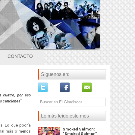
CONTACTO
Síguenos en:
 cuatro, por eso
as canciones"
Lo más leído este mes
s. Lo que podría
Smoked Salmon:
inal más o menos
“Smoked Salmon”