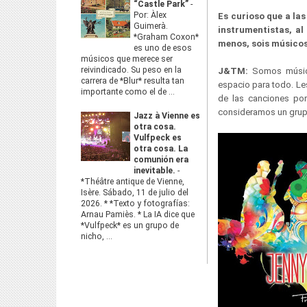
“Castle Park”
-
Por: Àlex
Es curioso que a la
Guimerà.
instrumentistas, a
*Graham Coxon*
menos, sois músicos
es uno de esos
músicos que merece ser
reivindicado. Su peso en la
J&TM:
Somos músico
carrera de *Blur* resulta tan
espacio para todo. Le
importante como el de ...
de las canciones po
consideramos un grupo 
Jazz à Vienne es
otra cosa.
Vulfpeck es
otra cosa. La
comunión era
inevitable.
-
*Théâtre antique de Vienne,
Isère. Sábado, 11 de julio del
2026. * *Texto y fotografías:
Arnau Pamiès. * La IA dice que
*Vulfpeck* es un grupo de
nicho, ...