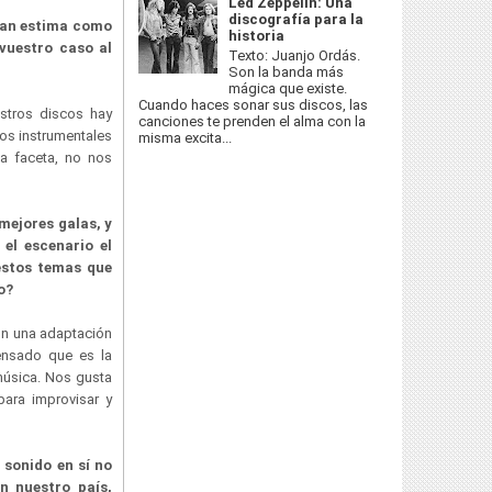
Led Zeppelin: Una
discografía para la
gran estima como
historia
vuestro caso al
Texto: Juanjo Ordás.
Son la banda más
mágica que existe.
Cuando haces sonar sus discos, las
stros discos hay
canciones te prenden el alma con la
los instrumentales
misma excita...
a faceta, no nos
mejores galas, y
el escenario el
 estos temas que
so?
on una adaptación
ensado que es la
música. Nos gusta
para improvisar y
 sonido en sí no
n nuestro país,