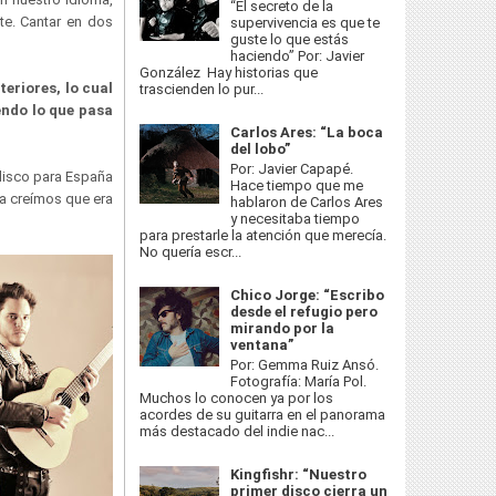
“El secreto de la
te. Cantar en dos
supervivencia es que te
guste lo que estás
haciendo” Por: Javier
González Hay historias que
teriores, lo cual
trascienden lo pur...
endo lo que pasa
Carlos Ares: “La boca
del lobo”
Por: Javier Capapé.
disco para España
Hace tiempo que me
da creímos que era
hablaron de Carlos Ares
y necesitaba tiempo
para prestarle la atención que merecía.
No quería escr...
Chico Jorge: “Escribo
desde el refugio pero
mirando por la
ventana”
Por: Gemma Ruiz Ansó.
Fotografía: María Pol.
Muchos lo conocen ya por los
acordes de su guitarra en el panorama
más destacado del indie nac...
Kingfishr: “Nuestro
primer disco cierra un