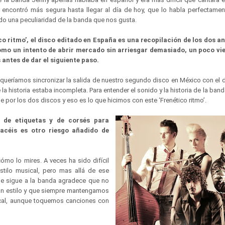
encontró más segura hasta llegar al día de hoy, que lo habla perfectamen
do una peculiaridad de la banda que nos gusta.
co ritmo’, el disco editado en España es una recopilación de los dos an
mo un intento de abrir mercado sin arriesgar demasiado, un poco vi
antes de dar el siguiente paso.
ueríamos sincronizar la salida de nuestro segundo disco en México con el 
a historia estaba incompleta. Para entender el sonido y la historia de la ban
je por los dos discos y eso es lo que hicimos con este ‘Frenético ritmo’.
l de etiquetas y de corsés para
acéis es otro riesgo añadido de
mo lo mires. A veces ha sido difícil
stilo musical, pero mas allá de ese
ue sigue a la banda agradece que no
un estilo y que siempre mantengamos
ical, aunque toquemos canciones con