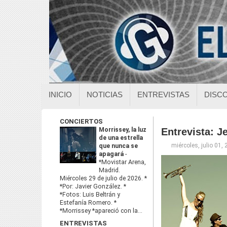
INICIO
NOTICIAS
ENTREVISTAS
DISC
CONCIERTOS
Morrissey, la luz
Entrevista: J
de una estrella
miércoles, julio 01,
que nunca se
apagará
-
*Movistar Arena,
Madrid.
Miércoles 29 de julio de 2026. *
*Por: Javier González. *
*Fotos: Luis Beltrán y
Estefanía Romero. *
*Morrissey *apareció con la...
ENTREVISTAS