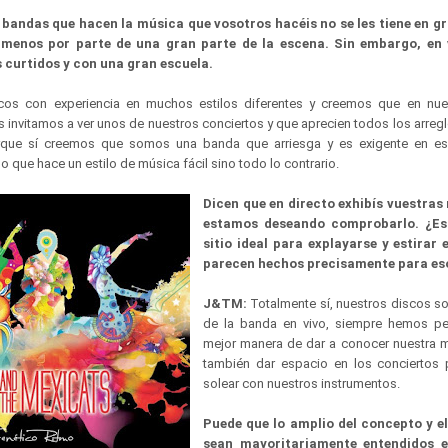
s bandas que hacen la música que vosotros hacéis no se les tiene en 
l menos por parte de una gran parte de la escena. Sin embargo, en 
 curtidos y con una gran escuela.
s con experiencia en muchos estilos diferentes y creemos que en nue
s invitamos a ver unos de nuestros conciertos y que aprecien todos los arreg
rque sí creemos que somos una banda que arriesga y es exigente en es
que hace un estilo de música fácil sino todo lo contrario.
Dicen que en directo exhibís vuestras 
estamos deseando comprobarlo. ¿Es 
sitio ideal para explayarse y estirar
parecen hechos precisamente para e
J&TM:
Totalmente sí, nuestros discos s
de la banda en vivo, siempre hemos p
mejor manera de dar a conocer nuestra 
también dar espacio en los conciertos 
solear con nuestros instrumentos.
Puede que lo amplio del concepto y el
sean mayoritariamente entendidos e