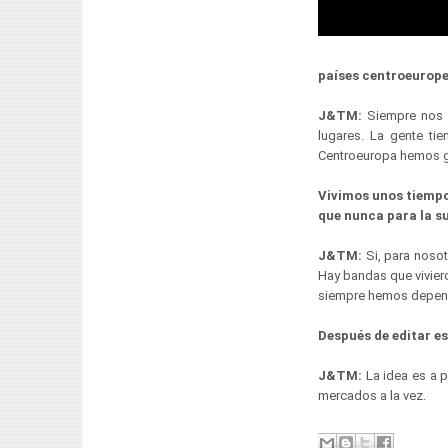
países centroeurope
J&TM:
Siempre nos 
lugares. La gente ti
Centroeuropa hemos 
Vivimos unos tiempos
que nunca para la su
J&TM:
Si, para noso
Hay bandas que viviero
siempre hemos dependi
Después de editar e
J&TM:
La idea es a p
mercados a la vez.