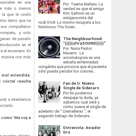
musicales en una
Por: Txema Mañeru La
nte más o menos
verdad es que el amigo
Kim Salmon es un
a la que le costó
estajanovista del
itmo latino que se
rock’n’roll. Lo mismo recupera a los
de sus compañeros
históricos The Scien...
rompeta, y solo
The Neighbourhood:
 ganas de pasarlo
“(((((ultraSOUND)))))”
ntroducción en el
Por: Nuria Pastor
e el escenario. En
Navarro. La
u música con más
acromatopsia es una
extraña enfermedad
congénita que provoca que el paciente
sólo pueda percibir los colores...
 mal entendida.
 cóctel resulte
Fan de ti: Nuevo
Single de Sidecars
Por fin podemos
despejar la duda, ya
ural e intentamos
sabemos cual será y
 forzado.
cómo suena el single de
adelanto de “ Cremalleras ”, el
segundo trabajo de Sidecars...
a como ‘Me voy a
Entrevista: Aviador
Dro
n nuestro idioma,