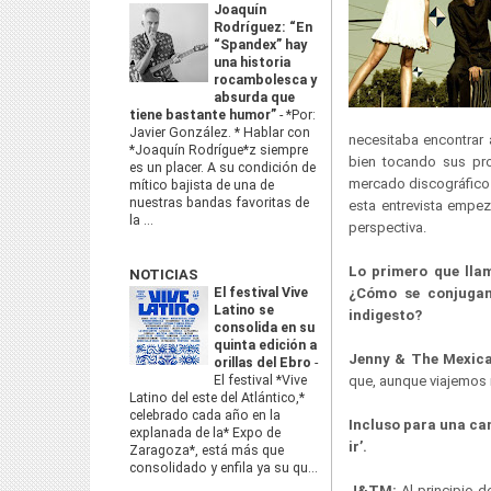
Joaquín
Rodríguez: “En
“Spandex” hay
una historia
rocambolesca y
absurda que
tiene bastante humor”
-
*Por:
Javier González. * Hablar con
necesitaba encontrar 
*Joaquín Rodrígue*z siempre
bien tocando sus pro
es un placer. A su condición de
mercado discográfico 
mítico bajista de una de
nuestras bandas favoritas de
esta entrevista emp
la ...
perspectiva.
Lo primero que lla
NOTICIAS
El festival Vive
¿Cómo se conjugan 
Latino se
indigesto?
consolida en su
quinta edición a
Jenny & The Mexic
orillas del Ebro
-
El festival *Vive
que, aunque viajemos m
Latino del este del Atlántico,*
celebrado cada año en la
Incluso para una ca
explanada de la* Expo de
ir’.
Zaragoza*, está más que
consolidado y enfila ya su qu...
J&TM:
Al principio 