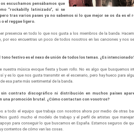
e os escuchamos pensábamos que
mo “rockabilly latinizado”, si se
pero tras varios pases ya no sabemos si lo que mejor se os da es el r
o el reggae ligero.
ner presencia en todo lo que nos gusta a los miembros de la banda. Hace
ro, por eso encuentras un poco de todos nosotros en las canciones y nos
l tono festivo es el nexo de unión de todos los temas. ¿Es intencionado
e nuestra música evoque fiesta y buen rollo. No es algo que busquemos i
 y es lo que nos gusta transmitir en el escenario, pero hay hueco para al
de esa parte más sentimental de la banda.
sin contrato discográfico ni distribución en muchos países apar
en una promoción brutal. ¿Cómo contactan con vosotros?
s a todo el equipo que trabaja con nosotros ahora por medio de otras b
 Nos gustó mucho el modelo de trabajo y el perfil de artistas que maneja
apoyo para conseguir lo que buscamos en España. Estamos seguros de que
uy contentos de cómo van las cosas.