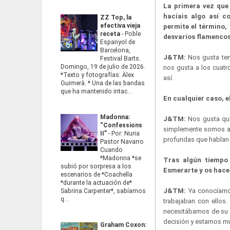
La primera vez qu
hacíais algo así co
ZZ Top, la
efectiva vieja
permite el término, 
receta
-
Poble
desvaríos flamencos 
Espanyol de
Barcelona,
J&TM:
Nos gusta te
Festival Barts.
Domingo, 19 de julio de 2026.
nos gusta a los cuat
*Texto y fotografías: Àlex
así.
Guimerà. * Una de las bandas
que ha mantenido intac...
En cualquier caso, e
Madonna:
J&TM:
Nos gusta qu
“Confessions
simplemente somos así
II”
-
Por: Nuria
profundas que hablan 
Pastor Navarro
Cuando
*Madonna *se
Tras algún tiempo 
subió por sorpresa a los
Esmerarte y os hac
escenarios de *Coachella
*durante la actuación de*
J&TM:
Ya conocíamo
Sabrina Carpenter*, sabíamos
q...
trabajaban con ellos.
necesitábamos de su 
decisión y estamos m
Graham Coxon: