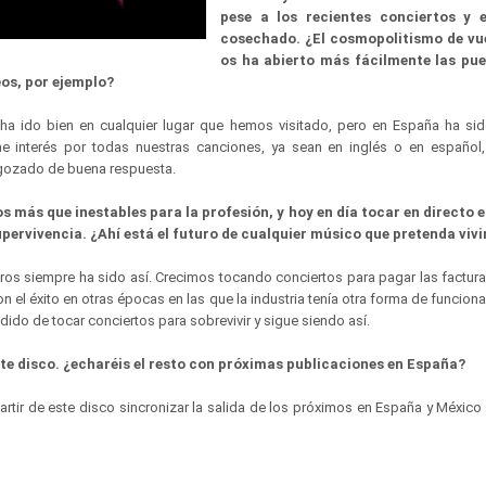
pese a los recientes conciertos y el
cosechado. ¿El cosmopolitismo de vu
os ha abierto más fácilmente las pue
os, por ejemplo?
ha ido bien en cualquier lugar que hemos visitado, pero en España ha si
ene interés por todas nuestras canciones, ya sean en inglés o en español
gozado de buena respuesta.
 más que inestables para la profesión, y hoy en día tocar en directo 
pervivencia. ¿Ahí está el futuro de cualquier músico que pretenda vivir
tros siempre ha sido así. Crecimos tocando conciertos para pagar las factur
n el éxito en otras épocas en las que la industria tenía otra forma de funciona
do de tocar conciertos para sobrevivir y sigue siendo así.
ste disco. ¿echaréis el resto con próximas publicaciones en España?
artir de este disco sincronizar la salida de los próximos en España y México 