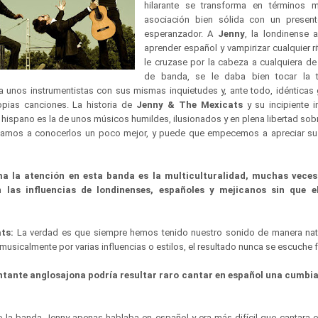
hilarante se transforma en términos 
asociación bien sólida con un prese
esperanzador. A
Jenny
, la londinense 
aprender español y vampirizar cualquier r
le cruzase por la cabeza a cualquiera 
de banda, se le daba bien tocar la t
a unos instrumentistas con sus mismas inquietudes y, ante todo, idénticas
pias canciones. La historia de
Jenny & The Mexicats
y su incipiente i
hispano es la de unos músicos humildes, ilusionados y en plena libertad sobr
ezamos a conocerlos un poco mejor, y puede que empecemos a apreciar s
ma la atención en esta banda es la multiculturalidad, muchas veces
las influencias de londinenses, españoles y mejicanos sin que el
ats:
La verdad es que siempre hemos tenido nuestro sonido de manera nat
usicalmente por varias influencias o estilos, el resultado nunca se escuche
ntante anglosajona podría resultar raro cantar en español una cumbi
de la banda Jenny apenas hablaba en español y era más difícil que cantara e