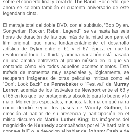
sobre el concierto final y coral de
The Band.
Por cierto, que
ahora se celebra también el cuarenta aniversario de este
legendaria cinta.
El metraje total del doble DVD, con el subtítulo, “Bob Dylan.
Songwriter. Rocker. Rebel. Legend”, se va hasta las seis
horas de duración de las que más de la mitad son para el
film original, que narra fundamentalmente el desarrollo
artístico de
Dylan
entre el 61 y el 67, época en que lo
revolucionó todo. La fluida y amena narración está basada
en una amplia entrevista al propio músico en la que va
contando cómo vio todos aquellos acontecimientos. Está
trufada de momentos muy especiales y, lógicamente, se
recuperan imágenes de otras películas míticas como el
“Don’t Look Back” de
Pennebaker
o “Festival” de
Murray
Lerner,
además de los festivales de
Newport
entre el 63 y
el 65 en los que fue protagonista absoluto para lo bueno y lo
malo. Momentos especiales, muchos: la forma en qué narra
cómo decidió seguir los pasos de
Woody Guthrie; l
a
emoción al hablar de su presencia y participación en el
mítico discurso de
Martin Luther King; l
as imágenes del
magnicidio de
Kennedy
acompañadas por el "A hard rain’s
gonna-a fall" o la devoción al hablar de
Johnny Cash y
de