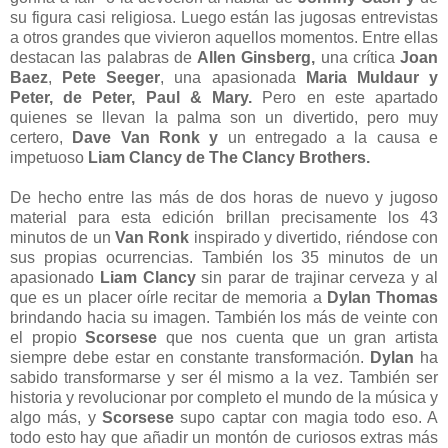
su figura casi religiosa. Luego están las jugosas entrevistas
a otros grandes que vivieron aquellos momentos. Entre ellas
destacan las palabras de
Allen Ginsberg,
una crítica
Joan
Baez
,
Pete Seeger
, una apasionada
Maria Muldaur y
Peter, de Peter, Paul & Mary.
Pero en este apartado
quienes se llevan la palma son un divertido, pero muy
certero,
Dave Van Ronk y
un entregado a la causa e
impetuoso
Liam Clancy de The Clancy Brothers.
De hecho entre las más de dos horas de nuevo y jugoso
material para esta edición brillan precisamente los 43
minutos de un
Van Ronk
inspirado y divertido, riéndose con
sus propias ocurrencias. También los 35 minutos de un
apasionado
Liam Clancy
sin parar de trajinar cerveza y al
que es un placer oírle recitar de memoria a
Dylan Thomas
brindando hacia su imagen. También los más de veinte con
el propio
Scorsese
que nos cuenta que un gran artista
siempre debe estar en constante transformación.
Dylan
ha
sabido transformarse y ser él mismo a la vez. También ser
historia y revolucionar por completo el mundo de la música y
algo más, y
Scorsese
supo captar con magia todo eso. A
todo esto hay que añadir un montón de curiosos extras más