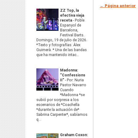
← Página anterior
ZZ Top, la
efectiva vieja
receta
-
Poble
Espanyol de
Barcelona,
Festival Barts.
Domingo, 19 de julio de 2026.
*Texto y fotografías: Àlex
Guimerà. * Una de las bandas
que ha mantenido intac...
Madonna:
“Confessions
II”
-
Por: Nuria
Pastor Navarro
Cuando
*Madonna *se
subió por sorpresa a los
escenarios de *Coachella
*durante la actuación de*
Sabrina Carpenter*, sabíamos
q...
Graham Coxon: