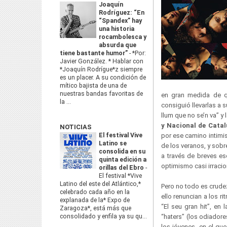
Joaquín
Rodríguez: “En
“Spandex” hay
una historia
rocambolesca y
absurda que
tiene bastante humor”
-
*Por:
Javier González. * Hablar con
*Joaquín Rodrígue*z siempre
es un placer. A su condición de
mítico bajista de una de
nuestras bandas favoritas de
en gran medida de qu
la ...
consiguió llevarlas a 
llum que no se’n va” y 
y Nacional de Cata
NOTICIAS
El festival Vive
por ese camino intimi
Latino se
de los veranos, y sobr
consolida en su
a través de breves es
quinta edición a
optimismo casi irracio
orillas del Ebro
-
El festival *Vive
Latino del este del Atlántico,*
Pero no todo es crude
celebrado cada año en la
ello renuncian a los r
explanada de la* Expo de
“El seu gran hit”, en
Zaragoza*, está más que
consolidado y enfila ya su qu...
“haters” (los odiadore
los jóvenes, en el qu