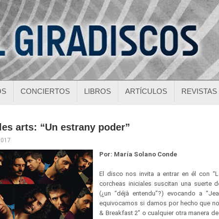
OS
CONCIERTOS
LIBROS
ARTÍCULOS
REVISTAS
les arts: “Un estrany poder”
2017
Por: María Solano Conde
El disco nos invita a entrar en él con “
corcheas iniciales suscitan una suerte 
(¿un “déjà entendu”?) evocando a “Jea
equivocamos si damos por hecho que no
& Breakfast 2” o cualquier otra manera d