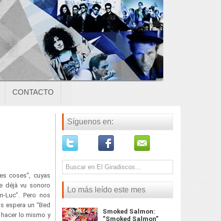
CONTACTO
Síguenos en:
Les coses”, cuyas
de déjà vu sonoro
Lo más leído este mes
n-Luc”. Pero nos
s espera un “Bed
Smoked Salmon:
e hacer lo mismo y
“Smoked Salmon”