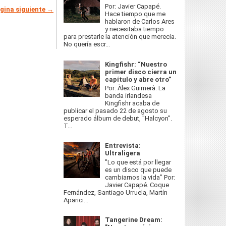
Por: Javier Capapé.
gina siguiente →
Hace tiempo que me
hablaron de Carlos Ares
y necesitaba tiempo
para prestarle la atención que merecía.
No quería escr...
Kingfishr: “Nuestro
primer disco cierra un
capítulo y abre otro”
Por: Àlex Guimerà. La
banda irlandesa
Kingfishr acaba de
publicar el pasado 22 de agosto su
esperado álbum de debut, "Halcyon".
T...
Entrevista:
Ultraligera
"Lo que está por llegar
es un disco que puede
cambiarnos la vida” Por:
Javier Capapé. Coque
Fernández, Santiago Urruela, Martín
Aparici...
Tangerine Dream: