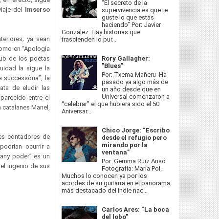
“El secreto de la
iaje del
Imserso
supervivencia es que te
guste lo que estás
haciendo” Por: Javier
González Hay historias que
teriores; ya sean
trascienden lo pur...
 como en “Apologia
lub de los poetas
Rory Gallagher:
"Blues"
uidad la sigue la
Por: Txema Mañeru Ha
a successòria”, la
pasado ya algo más de
ta de eludir las
un año desde que en
Universal comenzaron a
parecido entre el
“celebrar” el que hubiera sido el 50
n catalanes Manel,
Aniversar...
Chico Jorge: “Escribo
es contadores de
desde el refugio pero
mirando por la
podrían ocurrir a
ventana”
rany poder” es un
Por: Gemma Ruiz Ansó.
el ingenio de sus
Fotografía: María Pol.
Muchos lo conocen ya por los
acordes de su guitarra en el panorama
más destacado del indie nac...
Carlos Ares: “La boca
del lobo”