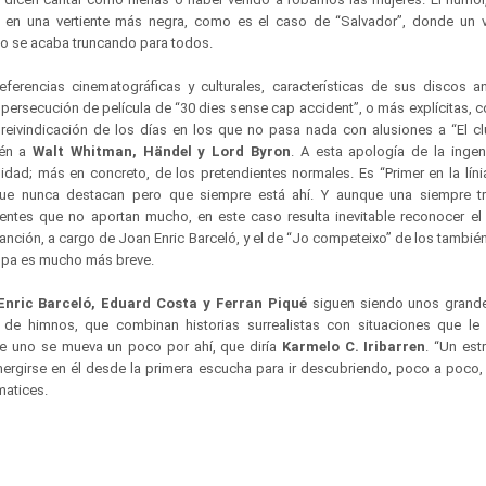
 en una vertiente más negra, como es el caso de “Salvador”, donde un v
o se acaba truncando para todos.
ferencias cinematográficas y culturales, características de sus discos an
a persecución de película de “30 dies sense cap accident”, o más explícitas,
a reivindicación de los días en los que no pasa nada con alusiones a “El c
ién a
Walt Whitman, Händel y Lord Byron
. A esta apología de la ingen
idad; más en concreto, de los pretendientes normales. Es “Primer en la líni
que nunca destacan pero que siempre está ahí. Y aunque una siempre tra
ntes que no aportan mucho, en este caso resulta inevitable reconocer el 
anción, a cargo de Joan Enric Barceló, y el de “Jo competeixo” de los tambié
upa es mucho más breve.
Enric Barceló, Eduard Costa y Ferran Piqué
siguen siendo unos grand
s de himnos, que combinan historias surrealistas con situaciones que le 
ue uno se mueva un poco por ahí, que diría
Karmelo C. Iribarren
. “Un est
mergirse en él desde la primera escucha para ir descubriendo, poco a poco, 
matices.