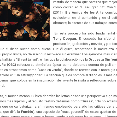
vestirlo de manera que parezca que mejor
como cantan en “El seu gran hit”. Con “
(2017),
Els Amics de les Arts
consigu
evolucionar en el contenido y en el esti
obstante, la esencia de sus trabajos anter
En este proceso ha sido fundamental u
Tony Doogan.
El escocés ha sido el 
producción, grabación y mezcla, y por ta
e el disco suene como suena. Fue él quien, respetando la naturaleza d
su propio límite, no dejar ningún recoveco sin examinar. Los ejemplos más clar
la kafkiana “El vent tallant”, en las que la colaboración de la
Orquesta Sinfóni
luña (OBC)
refuerza su atmósfera épica, como de banda sonora de peli ame
sta en otros temas como “Casa en venda”, donde se recrean con la nostalgia d
e todo en “Un estrany poder”. La canción que da nombre al disco es la más de
cenas que coloca en la imaginación del oyente le invita a reflexionar sobre
nal.
za, ni mucho menos. Si bien abordan las letras desde una perspectiva algo m
itmos más ligeros y al regusto festivo de temas como “Suïssa”, “No ho entens
 la que se caricaturizan a sí mismos empleando para ello las críticas de la
s, que diría la
Fundéu
); una especie de “roast yourself” de estos que tan d
e dicen cantar como hienas o haber venido a robarnos las mujeres. El humor,