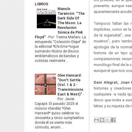
LIBROS
presente; aunque sea
Manolo
aparentemente anodin
Tarancón: “The
Dark Side Of
The Moon. La
Tampoco faltan las re
Revolución
implícitas, como en l
Sónica de Pink
de la ingenuïtat”, un
Floyd”
-
Por: Txema Mañeru. La
muertos”, pero tamb
estupenda “Colección Elepé” de
la editorial *Efe Eme *sigue
apología de la normal
sumando títulos de discos
historia de un tipo 
emblemáticos de bandas y
comparaciones recurre
solistas realmente ...
monólogo final de la c
aunque el que nos oc
Glen Hansard:
“Don't Settle
Dani Alegret, Joan 
(Vol. 1 & 2 -
historias y creadore
Transmissions
cualquiera -a nada q
East & West)”
-
Por: Javier
disco que invita a su
Capapé. El pasado 2025 el
letras y su riqueza de 
músico irlandés *Glen
Hansard* quiso celebrar su
cincuenta y cinco cumpleaños
donde él se siente más
cómodo, encim...