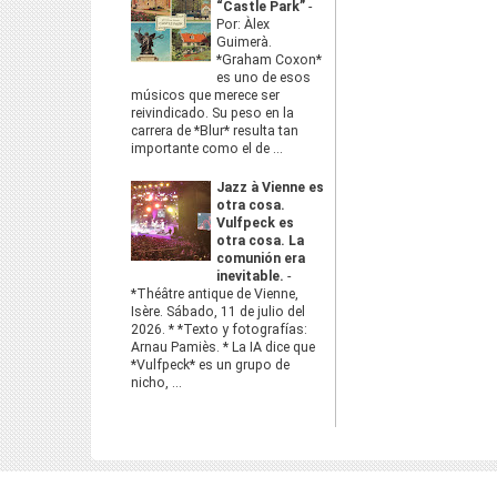
“Castle Park”
-
Por: Àlex
Guimerà.
*Graham Coxon*
es uno de esos
músicos que merece ser
reivindicado. Su peso en la
carrera de *Blur* resulta tan
importante como el de ...
Jazz à Vienne es
otra cosa.
Vulfpeck es
otra cosa. La
comunión era
inevitable.
-
*Théâtre antique de Vienne,
Isère. Sábado, 11 de julio del
2026. * *Texto y fotografías:
Arnau Pamiès. * La IA dice que
*Vulfpeck* es un grupo de
nicho, ...