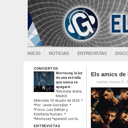
INICIO
NOTICIAS
ENTREVISTAS
DISC
CONCIERTOS
Morrissey, la luz
Els amics de 
de una estrella
martes, marzo 21, 
que nunca se
apagará
-
*Movistar Arena,
Madrid.
Miércoles 29 de julio de 2026. *
*Por: Javier González. *
*Fotos: Luis Beltrán y
Estefanía Romero. *
*Morrissey *apareció con la...
ENTREVISTAS