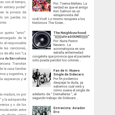
an con el tiempo,
Por: Txema Mañeru La
Un estrany poder”
verdad es que el amigo
Kim Salmon es un
en la proeza de
estajanovista del
lo sin perder, no
rock’n’roll. Lo mismo recupera a los
iores.
históricos The Scien...
The Neighbourhood:
n quinto “amic”:
“(((((ultraSOUND)))))”
encargado de la
Por: Nuria Pastor
nto el responsable
Navarro. La
e las canciones,
acromatopsia es una
extraña enfermedad
os de ello son “La
congénita que provoca que el paciente
ca de Barcelona
sólo pueda percibir los colores...
ricana. Transitan
e la casa familiar
Fan de ti: Nuevo
nsa y sugestiva, y
Single de Sidecars
Por fin podemos
 la esperanza y el
despejar la duda, ya
sabemos cual será y
cómo suena el single de
adelanto de “ Cremalleras ”, el
ás madura, no por
segundo trabajo de Sidecars...
” y la autoparodia
 prensa y o de los
Entrevista: Aviador
e moda están entre
Dro
 en efecto, sigue