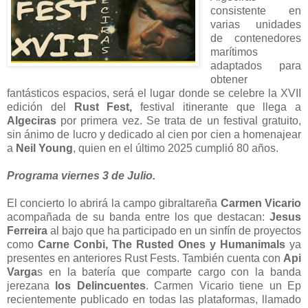
consistente en
varias unidades
de contenedores
marítimos
adaptados para
obtener
fantásticos espacios, será el lugar donde se celebre la XVII
edición del
Rust Fest,
festival itinerante que llega a
Algeciras
por primera vez. Se trata de un festival gratuito,
sin ánimo de lucro y dedicado al cien por cien a homenajear
a
Neil Young
, quien en el último 2025 cumplió 80 años.
Programa viernes 3 de Julio.
El concierto lo abrirá la campo gibraltareña
Carmen Vicario
acompañada de su banda entre los que destacan:
Jesus
Ferreira
al bajo que ha participado en un sinfín de proyectos
como
Carne Conbi, The Rusted Ones y Humanimals
ya
presentes en anteriores Rust Fests. También cuenta con
Api
Varga
s en la batería que comparte cargo con la banda
jerezana
los Delincuentes
. Carmen Vicario tiene un Ep
recientemente publicado en todas las plataformas, llamado