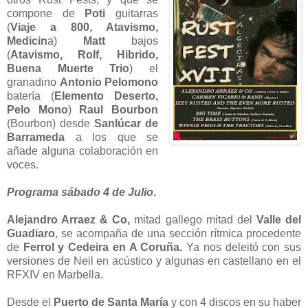
compone de
Poti
guitarras
(
Viaje a 800, Atavismo,
Medicin
a)
Matt
bajos
(
Atavismo, Rolf, Hibrido,
Buena Muerte Trio
) el
granadino
Antonio Pelomono
batería (
Elemento Deserto,
Pelo Mono
)
Raul Bourbon
(Bourbon) desde
Sanlúcar de
Barrameda
a los que se
añade alguna colaboración en
voces.
Programa sábado 4 de Julio
.
Alejandro Arraez & Co,
mitad gallego mitad del
Valle del
Guadiaro
, se acompaña de una sección rítmica procedente
de
Ferrol y Cedeira en A Coruña.
Ya nos deleitó con sus
versiones de Neil en acústico y algunas en castellano en el
RFXIV en Marbella.
Desde el
Puerto de Santa María
y con 4 discos en su haber