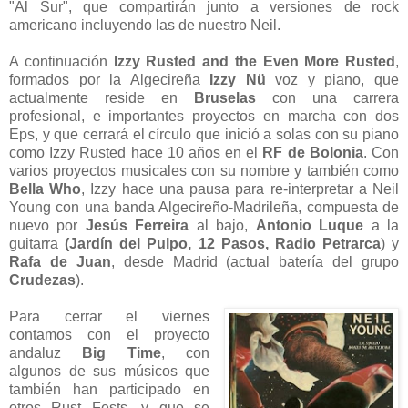
"Al Sur", que compartirán junto a versiones de rock
americano incluyendo las de nuestro Neil.
A continuación
Izzy Rusted and the Even More Rusted
,
formados por la Algecireña
Izzy Nü
voz y piano, que
actualmente reside en
Bruselas
con una carrera
profesional, e importantes proyectos en marcha con dos
Eps, y que cerrará el círculo que inició a solas con su piano
como Izzy Rusted hace 10 años en el
RF de Bolonia
. Con
varios proyectos musicales con su nombre y también como
Bella Who
, Izzy hace una pausa para re-interpretar a Neil
Young con una banda Algecireño-Madrileña, compuesta de
nuevo por
Jesús Ferreira
al bajo,
Antonio Luque
a la
guitarra
(Jardín del Pulpo, 12 Pasos, Radio Petrarca
) y
Rafa de Juan
, desde Madrid (actual batería del grupo
Crudezas
).
Para cerrar el viernes
contamos con el proyecto
andaluz
Big Time
, con
algunos de sus músicos que
también han participado en
otros Rust Fests, y que se