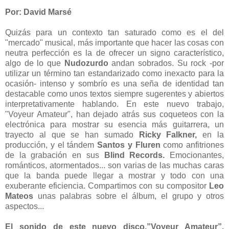
Por: David Marsé
Quizás para un contexto tan saturado como es el del
"mercado" musical, más importante que hacer las cosas con
neutra perfección es la de ofrecer un signo característico,
algo de lo que
Nudozurdo
andan sobrados. Su rock -por
utilizar un término tan estandarizado como inexacto para la
ocasión- intenso y sombrío es una seña de identidad tan
destacable como unos textos siempre sugerentes y abiertos
interpretativamente hablando. En este nuevo trabajo,
"Voyeur Amateur", han dejado atrás sus coqueteos con la
electrónica para mostrar su esencia más guitarrera, un
trayecto al que se han sumado
Ricky Falkner,
en la
producción, y el tándem
Santos y Fluren
como anfitriones
de la grabación en sus
Blind Records.
Emocionantes,
románticos, atormentados... son varias de las muchas caras
que la banda puede llegar a mostrar y todo con una
exuberante eficiencia. Compartimos con su compositor
Leo
Mateos
unas palabras sobre el álbum, el grupo y otros
aspectos...
El sonido de este nuevo disco,”Voyeur Amateur”,