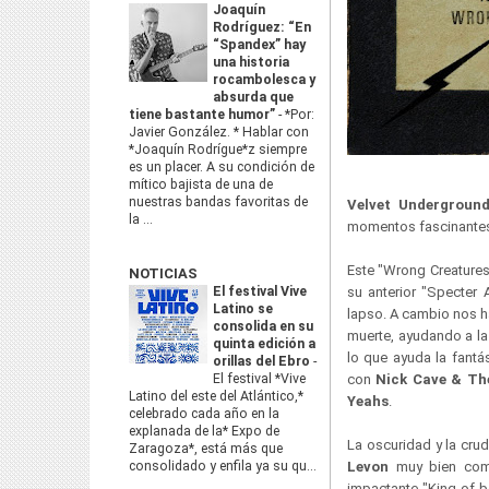
Joaquín
Rodríguez: “En
“Spandex” hay
una historia
rocambolesca y
absurda que
tiene bastante humor”
-
*Por:
Javier González. * Hablar con
*Joaquín Rodrígue*z siempre
es un placer. A su condición de
mítico bajista de una de
nuestras bandas favoritas de
Velvet Undergroun
la ...
momentos fascinantes
Este "Wrong Creatures
NOTICIAS
El festival Vive
su anterior "Specter
Latino se
lapso. A cambio nos h
consolida en su
muerte, ayudando a l
quinta edición a
lo que ayuda la fant
orillas del Ebro
-
El festival *Vive
con
Nick Cave & Th
Latino del este del Atlántico,*
Yeahs
.
celebrado cada año en la
explanada de la* Expo de
La oscuridad y la cru
Zaragoza*, está más que
consolidado y enfila ya su qu...
Levon
muy bien comb
impactante "King of b