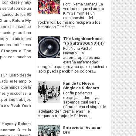
o con clase y muy
Por: Txema Mañeru La
 se trataba de un
verdad es que el amigo
Kim Salmon es un
ritánico de los 90
estajanovista del
hain, Ride o My
rock’n’roll. Lo mismo recupera a los
con el fantástico
históricos The Scien...
 serio y nos iban
The Neighbourhood:
os y actuaciones
“(((((ultraSOUND)))))”
ndas británicas
Por: Nuria Pastor
 Stooges o The
Navarro. La
opio con muchos
acromatopsia es una
extraña enfermedad
congénita que provoca que el paciente
sólo pueda percibir los colores...
as un lustro desde
ivado este amplio
Fan de ti: Nuevo
 que nunca con la
Single de Sidecars
Por fin podemos
nes y escuchas, a
despejar la duda, ya
 por sus trabajos
sabemos cual será y
ire o Yeah Yeah
cómo suena el single de
adelanto de “ Cremalleras ”, el
segundo trabajo de Sidecars...
 Hayes y Robert
Entrevista: Aviador
pacemen 3
en la
Dro
e como es "Haunt",