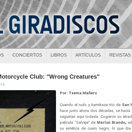
OS
CONCIERTOS
LIBROS
ARTÍCULOS
REVISTAS
Motorcycle Club: "Wrong Creatures"
018
Por: Txema Mañeru
Cuando el rudo y kamikaze trío de
San 
hace justo ahora dos décadas, se hacía d
seguirían aquí todavía. Cogieron su atra
película "Salvaje" de
Marlon Brando,
ad
su estética de cuero negro, lo que iba