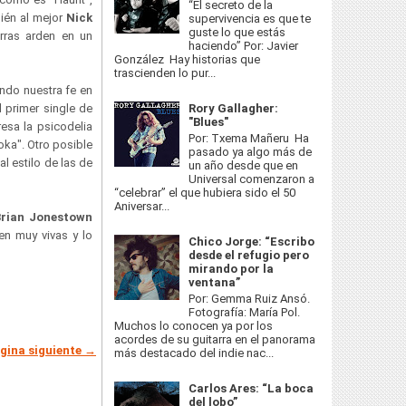
“El secreto de la
ién al mejor
Nick
supervivencia es que te
guste lo que estás
arras arden en un
haciendo” Por: Javier
González Hay historias que
trascienden lo pur...
endo nuestra fe en
l primer single de
Rory Gallagher:
"Blues"
resa la psicodelia
Por: Txema Mañeru Ha
oka". Otro posible
pasado ya algo más de
al estilo de las de
un año desde que en
Universal comenzaron a
“celebrar” el que hubiera sido el 50
Aniversar...
Brian Jonestown
en muy vivas y lo
Chico Jorge: “Escribo
desde el refugio pero
mirando por la
ventana”
Por: Gemma Ruiz Ansó.
Fotografía: María Pol.
Muchos lo conocen ya por los
acordes de su guitarra en el panorama
gina siguiente →
más destacado del indie nac...
Carlos Ares: “La boca
del lobo”