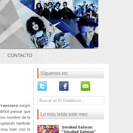
CONTACTO
Síguenos en:
Francisco
surgió
ifícil pensar que
Lo más leído este mes
ctivo nombre de la
optando también
Smoked Salmon:
 muy bien con la
“Smoked Salmon”