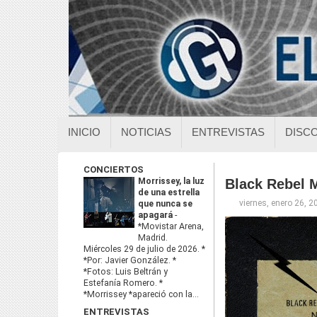
INICIO
NOTICIAS
ENTREVISTAS
DISC
CONCIERTOS
Morrissey, la luz
Black Rebel 
de una estrella
viernes, enero 26, 2
que nunca se
apagará
-
*Movistar Arena,
Madrid.
Miércoles 29 de julio de 2026. *
*Por: Javier González. *
*Fotos: Luis Beltrán y
Estefanía Romero. *
*Morrissey *apareció con la...
ENTREVISTAS