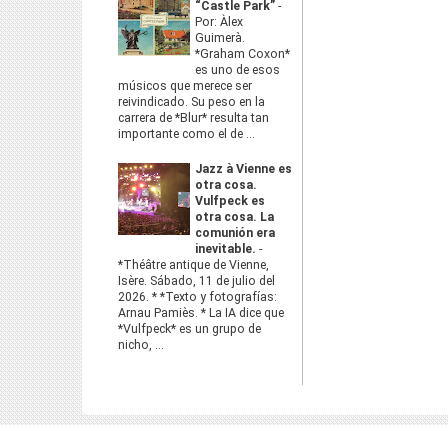
“Castle Park”
-
Por: Àlex
Guimerà.
*Graham Coxon*
es uno de esos
músicos que merece ser
reivindicado. Su peso en la
carrera de *Blur* resulta tan
importante como el de ...
Jazz à Vienne es
otra cosa.
Vulfpeck es
otra cosa. La
comunión era
inevitable.
-
*Théâtre antique de Vienne,
Isère. Sábado, 11 de julio del
2026. * *Texto y fotografías:
Arnau Pamiès. * La IA dice que
*Vulfpeck* es un grupo de
nicho, ...