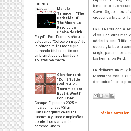
LIBROS
tema lento que recuer
Manolo
Cave
. Siguen los ai
Tarancón: “The
crescendo brutal en la
Dark Side Of
The Moon. La
Revolución
La B se abre con el es
Sónica de Pink
ellos. Los aires más 
Floyd”
-
Por: Txema Mañeru. La
adelanto, una "Little
estupenda “Colección Elepé” de
la editorial *Efe Eme *sigue
oscura y la buena com
sumando títulos de discos
single, para mí, es la 
emblemáticos de bandas y
los hermanos
Reid
.
solistas realmente ...
En definitiva un muy
Glen Hansard:
Massacre
con la que
“Don't Settle
demostrarán en el pr
(Vol. 1 & 2 -
Transmissions
East & West)”
-
Por: Javier
Capapé. El pasado 2025 el
músico irlandés *Glen
Hansard* quiso celebrar su
← Página anterior
cincuenta y cinco cumpleaños
donde él se siente más
cómodo, encim...