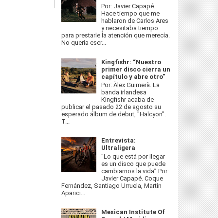
Por: Javier Capapé.
Hace tiempo que me
hablaron de Carlos Ares
y necesitaba tiempo
para prestarle la atención que merecía.
No quería escr...
Kingfishr: “Nuestro
primer disco cierra un
capítulo y abre otro”
Por: Àlex Guimerà. La
banda irlandesa
Kingfishr acaba de
publicar el pasado 22 de agosto su
esperado álbum de debut, "Halcyon".
T...
Entrevista:
Ultraligera
"Lo que está por llegar
es un disco que puede
cambiarnos la vida” Por:
Javier Capapé. Coque
Fernández, Santiago Urruela, Martín
Aparici...
Mexican Institute Of