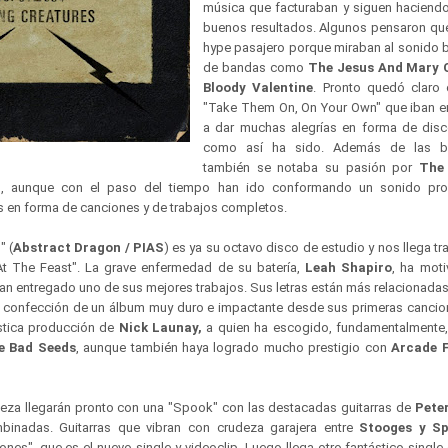
música que facturaban y siguen haciend
buenos resultados. Algunos pensaron que
hype pasajero porque miraban al sonido b
de bandas como
The Jesus And Mary C
Bloody Valentine
. Pronto quedó claro 
"Take Them On, On Your Own" que iban en
a dar muchas alegrías en forma de disc
como así ha sido. Además de las ba
también se notaba su pasión por
The
d
, aunque con el paso del tiempo han ido conformando un sonido pr
 en forma de canciones y de trabajos completos.
" (
Abstract Dragon / PIAS
) es ya su octavo disco de estudio y nos llega tr
 At The Feast". La grave enfermedad de su batería,
Leah Shapiro
, ha mot
an entregado uno de sus mejores trabajos. Sus letras están más relacionadas
a confección de un álbum muy duro e impactante desde sus primeras cancio
ástica producción de
Nick Launay,
a quien ha escogido, fundamentalmente,
e Bad Seeds
, aunque también haya logrado mucho prestigio con
Arcade F
deza llegarán pronto con una "Spook" con las destacadas guitarras de
Peter
inadas. Guitarras que vibran con crudeza garajera entre
Stooges y S
ones", que es el nuevo single y videoclip. Luego llega otro fantástico singl