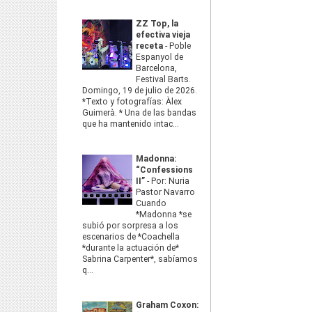
ZZ Top, la
efectiva vieja
receta
-
Poble
Espanyol de
Barcelona,
Festival Barts.
Domingo, 19 de julio de 2026.
*Texto y fotografías: Àlex
Guimerà. * Una de las bandas
que ha mantenido intac...
Madonna:
“Confessions
II”
-
Por: Nuria
Pastor Navarro
Cuando
*Madonna *se
subió por sorpresa a los
escenarios de *Coachella
*durante la actuación de*
Sabrina Carpenter*, sabíamos
q...
Graham Coxon: