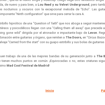
da, de nuevo y para bien, a
Lou Reed y su Velvet Underground
, pero tamb
res nocturnos y oscuros con la excepcional melodía de "Echo". Las guit
 imponente "Ninth configuration" que sirve para cerrar la cara A.
tribillo hipnótico de una "Question of faith" que nos aboga a seguir manteni
etéreos y psicodélicos llegan con una "Calling them all away" que precede a
 thing gone wild" dirigida por el atronador e impactante bajo de
Levon
. Reg
binación entre guitarras y órgano, que remiten a
The Doors,
en "Circus Bazo
salvaje "Carried from the start" con su guapo estribillo y sus bolas de guitarras 
 buen trabajo de una de las mejores bandas de su generación junto a
The 
 tienen muchos puntos en común. ¡Equivocadas o no, estas criaturas sigu
óximo
Mad Cool Festival de Madrid
!
Inicio
Pá