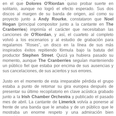
en el que
Dolores O’Riordan
quiso probar suerte en
solitario, aunque no logró el efecto esperado. Sus dos
discos al margen de su banda de origen, así como su
proyecto junto a
Andy Rourke
, constataron que
Noel
Hogan
(principal compositor junto a la cantante en
The
Cranberries
) imprimía el carácter que necesitaban las
canciones de
O’Riordan
, y así, el cuarteto al completo
volvió a los escenarios y al estudio de grabación para
regalarnos "Roses", un disco en la línea de sus más
inspirados éxitos repitiendo fórmula bajo la batuta del
productor
Stephen Street
. Quizá ya hubiera pasado su
momento, aunque
The Cranberries
seguían manteniendo
un público fiel que estaba por encima de sus ausencias y
sus cancelaciones, de sus aciertos y sus errores.
Justo en el momento de esta irreparable pérdida el grupo
estaba a punto de retomar su gira europea después de
presentar su último recopilatorio en clave acústica grabado
junto a la
Irish Chamber Orchestra
y publicado el pasado
mes de abril. La cantante de
Limerick
volvía a ponerse al
frente de una banda que le amaba y de un público que le
mostraba un enorme respeto y una admiración bien