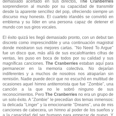
demasiado acertado en sus directos,
The Cranberries
sorprendieron al mundo por su capacidad de transmitir
desde la aparente sencillez del pop, ofreciendo siempre un
discurso muy honesto. El cuarteto irlandés se convirtió en
emblema y su líder en una persona capaz de detener el
mundo con sus giros vocales.
El éxito quizá les llegó demasiado pronto, con un debut tan
discreto como imprescindible y una continuación magistral
donde mostraron sus mejores cartas. "No Need To Argue"
fue un disco que, más allá de sus escalofriantes cifras de
ventas, les puso en boca de todos por su calidad y sus
magníficas canciones.
The Cranberries
estaban aquí para
permanecer en la memoria colectiva. No dejarían
indiferentes y a muchos de nosotros nos atraparían sin
remisión. Nadie puede decir que no escuchó en multitud de
ocasiones aquel himno antiterrorista que fue "Zombie", una
canción a la que no le sobró ninguno de sus
reconocimientos. Pero
The Cranberries
no era un grupo de
un solo éxito. A "Zombie" le precedían dos temas inmensos:
la delicada "Linger" y la emocionante "Dreams", una de mis
canciones de cabecera, un himno al poder de los sueños y
a la capacidad del ser humano para empezar de nuevo. Y