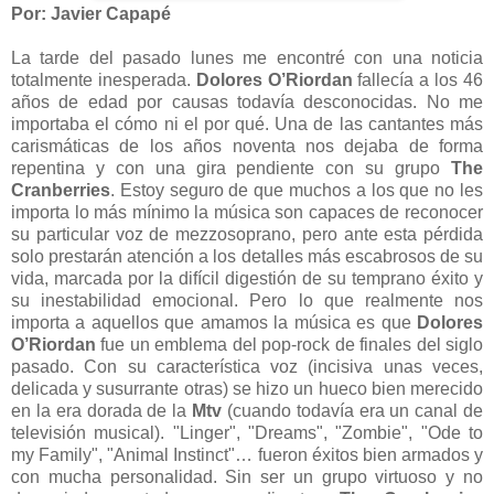
Por: Javier Capapé
La tarde del pasado lunes me encontré con una noticia
totalmente inesperada.
Dolores O’Riordan
fallecía a los 46
años de edad por causas todavía desconocidas. No me
importaba el cómo ni el por qué. Una de las cantantes más
carismáticas de los años noventa nos dejaba de forma
repentina y con una gira pendiente con su grupo
The
Cranberries
. Estoy seguro de que muchos a los que no les
importa lo más mínimo la música son capaces de reconocer
su particular voz de mezzosoprano, pero ante esta pérdida
solo prestarán atención a los detalles más escabrosos de su
vida, marcada por la difícil digestión de su temprano éxito y
su inestabilidad emocional. Pero lo que realmente nos
importa a aquellos que amamos la música es que
Dolores
O’Riordan
fue un emblema del pop-rock de finales del siglo
pasado. Con su característica voz (incisiva unas veces,
delicada y susurrante otras) se hizo un hueco bien merecido
en la era dorada de la
Mtv
(cuando todavía era un canal de
televisión musical). "Linger", "Dreams", "Zombie", "Ode to
my Family", "Animal Instinct"… fueron éxitos bien armados y
con mucha personalidad. Sin ser un grupo virtuoso y no