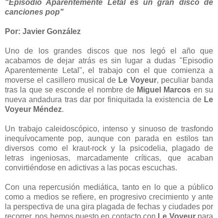
"Episodio Aparentemente Letal es un gran disco de
canciones pop"
Por: Javier González
Uno de los grandes discos que nos legó el año que
acabamos de dejar atrás es sin lugar a dudas "Episodio
Aparentemente Letal", el trabajo con el que comienza a
moverse el casillero musical de
Le Voyeur
, peculiar banda
tras la que se esconde el nombre de
Miguel Marcos
en su
nueva andadura tras dar por finiquitada la existencia de
Le
Voyeur Méndez
.
Un trabajo caleidoscópico, intenso y sinuoso de trasfondo
inequívocamente pop, aunque con parada en estilos tan
diversos como el kraut-rock y la psicodelia, plagado de
letras ingeniosas, marcadamente críticas, que acaban
convirtiéndose en adictivas a las pocas escuchas.
Con una repercusión mediática, tanto en lo que a público
como a medios se refiere, en progresivo crecimiento y ante
la perspectiva de una gira plagada de fechas y ciudades por
recorrer, nos hemos puesto en contacto con
Le Voyeur
para