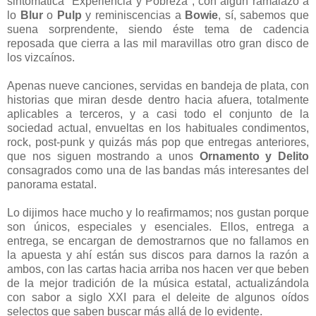
sintomática "Experiencia y Pobreza", con algún ramalazo a
lo
Blur
o
Pulp
y reminiscencias a
Bowie
, sí, sabemos que
suena sorprendente, siendo éste tema de cadencia
reposada que cierra a las mil maravillas otro gran disco de
los vizcaínos.
Apenas nueve canciones, servidas en bandeja de plata, con
historias que miran desde dentro hacia afuera, totalmente
aplicables a terceros, y a casi todo el conjunto de la
sociedad actual, envueltas en los habituales condimentos,
rock, post-punk y quizás más pop que entregas anteriores,
que nos siguen mostrando a unos
Ornamento y Delito
consagrados como una de las bandas más interesantes del
panorama estatal.
Lo dijimos hace mucho y lo reafirmamos; nos gustan porque
son únicos, especiales y esenciales. Ellos, entrega a
entrega, se encargan de demostrarnos que no fallamos en
la apuesta y ahí están sus discos para darnos la razón a
ambos, con las cartas hacia arriba nos hacen ver que beben
de la mejor tradición de la música estatal, actualizándola
con sabor a siglo XXI para el deleite de algunos oídos
selectos que saben buscar más allá de lo evidente.