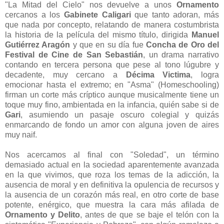
"La Mitad del Cielo" nos devuelve a unos
Ornamento
cercanos a los
Gabinete Caligari
que tanto adoran, más
que nada por concepto, relatando de manera costumbrista
la historia de la película del mismo título, dirigida
Manuel
Gutiérrez Aragón
y que en su día fue
Concha de Oro del
Festival de Cine de San Sebastián
, un drama narrativo
contando en tercera persona que pese al tono lúgubre y
decadente, muy cercano a
Décima Victima
, logra
emocionar hasta el extremo; en "Asma" (Homeschooling)
firman un corte más críptico aunque musicalmente tiene un
toque muy fino, ambientada en la infancia, quién sabe si de
Gari
, asumiendo un pasaje oscuro colegial y quizás
enmarcando de fondo un amor con alguna joven de aires
muy naif.
Nos acercamos al final con "Soledad", un término
demasiado actual en la sociedad aparentemente avanzada
en la que vivimos, que roza los temas de la adicción, la
ausencia de moral y en definitiva la opulencia de recursos y
la ausencia de un corazón más real, en otro corte de base
potente, enérgico, que muestra la cara más afilada de
Ornamento y Delito
, antes de que se baje el telón con la