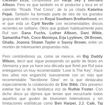
Caravan 2018,
completada por
Vanja Sky y Bernard
Allison
. Pero es que también es el productor y toca en el
calentito "Roads That Cross", de la ya citada
Katarina
Pejak
. También ha formado parte de otro de los grandes
grupos del sello como es
Royal Southern Brotherhood
, en
el que está un
Cyril Neville
con recomendables discos
recientes en solitario. Otros que graban habitualmente para
Ruf son:
Dana Fuchs, Luther Allison, Dani Wilde,
Samantha Fish, Coco Montoya, Erja Lyytinen, Oli Brown,
Ghalia, Joanna Shawn Taylor o Savoy Brown
, entre un
montón de interesantes propuestas más.
Pero centrándonos ya, como se merece, en
Big Daddy
Wilson,
decir que sigue poseyendo un garito de blues en
Alemania y que ya hace una década que firmó por Ruf para
entregarnos un muy recomendable "Love Is The Key". Hace
tres años nos enganchó nuevamente con un más que
recomendable "Neckbone Stew" en la que destacaba
especialmente la colaboración de
Eric Bibb.
Otra presenci
estelar fue la de la fantástica voz de
Ruthie Foster
. Con
dicho disco ya dijimos que tenían que escucharle todos
aquellos que gusten de bluesmen heterodoxos y sin
limitaciones estilísticas como
Ben Harper, J.J. Cale, Taj