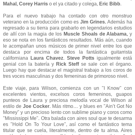
Mahal, Corey Harris
o el ya citado y colega,
Eric Bibb
.
Para el nuevo trabajo ha contado con otro monstruo
veterano en la producción como es
Jim Grines.
Además ha
regresado a su tierra para grabarlo en legendarios estudios
de allí con la magia de los
Muscle Shoals de Alabama,
y
eso se nota en los fantásticos resultados. Más aún, cuando
le acompañan unos músicos de primer nivel entre los que
destaca por encima de todos la fantástica guitarrista
californiana
Laura Chavez
.
Steve Potts
igualmente está
genial con la batería y
Rick Steff
se sale con el órgano.
Luego hay que destacar el magistral trabajo a los coros de
tres voces masculinas y dos femeninas de primoroso nivel.
Este viaje, para Wilson, comienza con un "I Know" con
excelentes vientos, excelsos coros femeninos, guapos
punteos de Laura y preciosa melodía vocal de Wilson al
estilo de
Joe Cocker
. Más ritmo… y blues en "Ain’t Got No
Money" y un precioso lento con sublime piano y coros como
"Mississippi Me". Otra balada con aires soul que te desarma
es "Hold On To Your Love", así como el fantástico tema
titular que se cuela, literalmente, dentro de tu alma. Aires