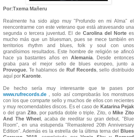
Por:Txema Mañeru
Realmente ha sido algo muy "Profundo en mi Alma" el
reencontrarme con este veterano que está atravesando una
segunda o tercera juventud. El de
Carolina del Norte
es
mucho más que un bluesman, pues se mece también en
territorios rhythm and blues, folk y soul con unos
grandísimos resultados. Este hombre de religión se afincó
hace ya bastantes años en
Alemania
. Desde entonces
graba para el mejor sello de blues europeo, junto a
Provogue.
Te hablamos de
Ruf Records
, sello distribuido
aquí por
Karonte
.
De hecho sería muy interesante que te pases por
www.rufrecords.de
, solo así comprobarás los monstruos
con los que comparte sello y muchos de ellos con recientes
y muy recomendables discos. Es el caso de
Katarina Pejak
o del gran
Zito
, por partida doble o triple. Zito, o
Mike Zito
And The Wheel
, acaba de reeditar su gran debut, "Blue
Room", en una estupenda "Remastered 20th Anniversary
Edition". Además es la estrella de la última terna del
Blues