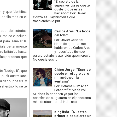
“El secreto de la
supervivencia es que te
guste lo que estás
 y que identifica
haciendo” Por: Javier
o ladrillo más en el
González Hay historias que
trascienden lo pur...
ador de historias
Carlos Ares: “La boca
del lobo”
 irónico e incluso
Por: Javier Capapé.
l para señalar la
Hace tiempo que me
ñala certeramente
hablaron de Carlos Ares
y necesitaba tiempo
ro británico hasta
para prestarle la atención que merecía.
 las personas que
No quería escr...
Chico Jorge: “Escribo
te "Nudge It", que
desde el refugio pero
 punk australiana
mirando por la
Cuidado posers y
ventana”
Por: Gemma Ruiz Ansó.
l estribillo se te
Fotografía: María Pol.
Muchos lo conocen ya por los
acordes de su guitarra en el panorama
más destacado del indie nac...
Kingfishr: “Nuestro
primer disco cierra un