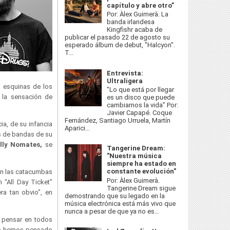
capítulo y abre otro”
Por: Àlex Guimerà. La
banda irlandesa
Kingfishr acaba de
publicar el pasado 22 de agosto su
esperado álbum de debut, "Halcyon".
T...
Entrevista:
Ultraligera
s esquinas de los
"Lo que está por llegar
 la sensación de
es un disco que puede
cambiarnos la vida” Por:
Javier Capapé. Coque
Fernández, Santiago Urruela, Martín
ia, de su infancia
Aparici...
os de bandas de su
illy Nomates,
se
Tangerine Dream:
"Nuestra música
siempre ha estado en
constante evolución"
 en las catacumbas
Por: Àlex Guimerà.
 "All Day Ticket"
Tangerine Dream sigue
ra tan obvio", en
demostrando que su legado en la
música electrónica está más vivo que
nunca a pesar de que ya no es...
a pensar en todos
 lo hemos pensado