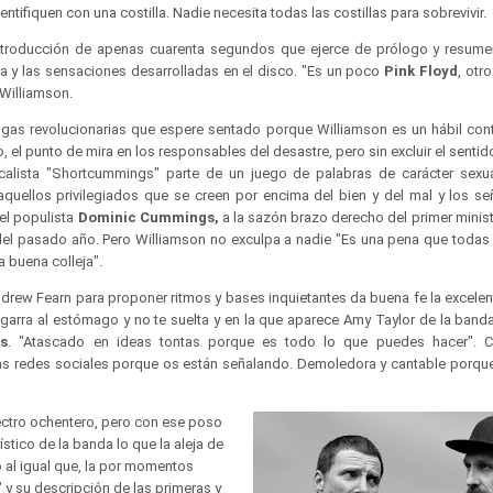
entifiquen con una costilla. Nadie necesita todas las costillas para sobrevivir.
introducción de apenas cuarenta segundos que ejerce de prólogo y resumen
ía y las sensaciones desarrolladas en el disco. "Es un poco
Pink Floyd
, otr
 Williamson.
ngas revolucionarias que espere sentado porque Williamson es un hábil cont
 el punto de mira en los responsables del desastre, pero sin excluir el sentido
ocalista "Shortcummings" parte de un juego de palabras de carácter sexua
quellos privilegiados que se creen por encima del bien y del mal y los se
el populista
Dominic Cummings,
a la sazón brazo derecho del primer minist
 del pasado año. Pero Williamson no exculpa a nadie "Es una pena que todas
 buena colleja".
drew Fearn para proponer ritmos y bases inquietantes da buena fe la excelen
arra al estómago y no te suelta y en la que aparece Amy Taylor de la banda
s
. "Atascado en ideas tontas porque es todo lo que puedes hacer". 
as redes sociales porque os están señalando. Demoledora y cantable porque e
lectro ochentero, pero con ese poso
stico de la banda lo que la aleja de
 al igual que, la por momentos
 y su descripción de las primeras y