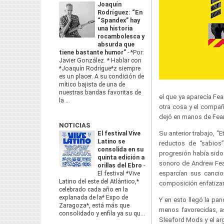
Joaquín
Rodríguez: “En
“Spandex” hay
una historia
rocambolesca y
absurda que
tiene bastante humor”
-
*Por:
Javier González. * Hablar con
*Joaquín Rodrígue*z siempre
es un placer. A su condición de
mítico bajista de una de
nuestras bandas favoritas de
el que ya aparecía Fea
la ...
otra cosa y el compañ
dejó en manos de Fear
NOTICIAS
Su anterior trabajo, "E
El festival Vive
Latino se
reductos de “sabios
consolida en su
progresión había sido
quinta edición a
sonoro de Andrew Fear
orillas del Ebro
-
esparcían sus cancio
El festival *Vive
Latino del este del Atlántico,*
composición enfatizan
celebrado cada año en la
explanada de la* Expo de
Y en esto llegó la pa
Zaragoza*, está más que
menos favorecidas, as
consolidado y enfila ya su qu...
Sleaford Mods y el ar