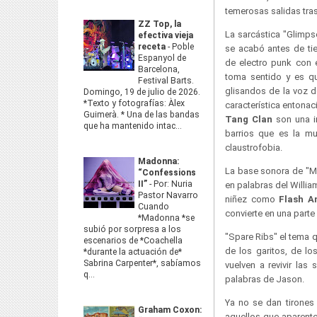
temerosas salidas tra
ZZ Top, la
La sarcástica "Glimps
efectiva vieja
receta
-
Poble
se acabó antes de tie
Espanyol de
de electro punk con e
Barcelona,
toma sentido y es q
Festival Barts.
glisandos de la voz d
Domingo, 19 de julio de 2026.
*Texto y fotografías: Àlex
característica entona
Guimerà. * Una de las bandas
Tang Clan
son una in
que ha mantenido intac...
barrios que es la m
claustrofobia.
Madonna:
La base sonora de "Mo
“Confessions
II”
-
Por: Nuria
en palabras del Willi
Pastor Navarro
niñez como
Flash A
Cuando
convierte en una parte
*Madonna *se
subió por sorpresa a los
"Spare Ribs" el tema 
escenarios de *Coachella
de los garitos, de lo
*durante la actuación de*
Sabrina Carpenter*, sabíamos
vuelven a revivir las
q...
palabras de Jason.
Ya no se dan tirones
Graham Coxon:
aquellos que aparent