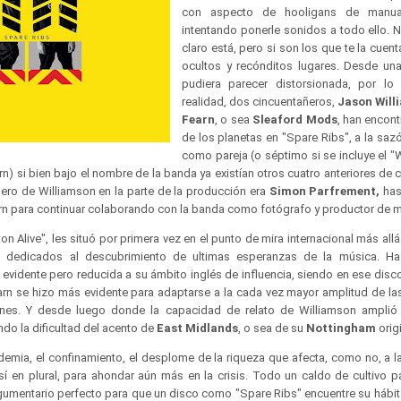
con aspecto de hooligans de manual
intentando ponerle sonidos a todo ello. 
claro está, pero si son los que te la cue
ocultos y recónditos lugares. Desde un
pudiera parecer distorsionada, por lo 
realidad, dos cincuentañeros,
Jason Will
Fearn
, o sea
Sleaford Mods
, han encont
de los planetas en "Spare Ribs", a la sa
como pareja (o séptimo si se incluye el 
rn) si bien bajo el nombre de la banda ya existían otros cuatro anteriores d
ero de Williamson en la parte de la producción era
Simon Parfrement,
has
n para continuar colaborando con la banda como fotógrafo y productor de 
ton Alive", les situó por primera vez en el punto de mira internacional más all
” dedicados al descubrimiento de ultimas esperanzas de la música. Ha
 evidente pero reducida a su ámbito inglés de influencia, siendo en ese dis
n se hizo más evidente para adaptarse a la cada vez mayor amplitud de las
nes. Y desde luego donde la capacidad de relato de Williamson amplió 
do la dificultad del acento de
East Midlands
, o sea de su
Nottingham
orig
ndemia, el confinamiento, el desplome de la riqueza que afecta, como no, a 
í en plural, para ahondar aún más en la crisis. Todo un caldo de cultivo
gumentario perfecto para que un disco como "Spare Ribs" encuentre su hábita