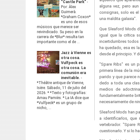
“Castle Park”
-
alguna vez, pero aun
Por: Àlex
Guimerà.
consignas, solo es el 
*Graham Coxon*
una maldita galaxia".
es uno de esos
músicos que merece ser
Que Sleaford Mods des
reivindicado. Su peso en la
igual que la crítica 
carrera de *Blur* resulta tan
incertidumbres todos 
importante como el de ...
ha quedado, esa es la 
Jazz à Vienne es
desde el principio. Y 
otra cosa.
Vulfpeck es
"Spare Ribs" es un pa
otra cosa. La
primera línea de la m
comunión era
parido y que parece n
inevitable.
-
*Théâtre antique de Vienne,
dedo a toda una clase
Isère. Sábado, 11 de julio del
medios de adoctrina
2026. * *Texto y fotografías:
fundamentalmente brit
Arnau Pamiès. * La IA dice que
necesariamente de ning
*Vulfpeck* es un grupo de
nicho, ...
Sleaford Mods han par
a identificarlos, qu
vertebrador. "Spare R
cuestionarlo. Y si lo h