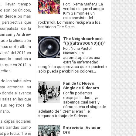
Por: Txema Mañeru La
, llevan tiempo
verdad es que el amigo
No son los únicos,
Kim Salmon es un
ntan desde los más
estajanovista del
rock’n’roll. Lo mismo recupera a los
a perspectiva que
históricos The Scien...
surrealista de la
iamson y Andrew
The Neighbourhood:
rado la alineación
“(((((ultraSOUND)))))”
zón su sexto álbum
Por: Nuria Pastor
"Wank" del 2012 en
Navarro. La
acromatopsia es una
e cuando sonaban a
extraña enfermedad
ta que en 2012 lo
congénita que provoca que el paciente
medios.
sólo pueda percibir los colores...
á de los habituales
Fan de ti: Nuevo
sta entonces, su
Single de Sidecars
co donde el avance
Por fin podemos
despejar la duda, ya
 salas en las que
sabemos cual será y
sus registros de
cómo suena el single de
inario.
adelanto de “ Cremalleras ”, el
segundo trabajo de Sidecars...
las capas sociales
 para bandas como
Entrevista: Aviador
Dro
t perfecto. Tiene