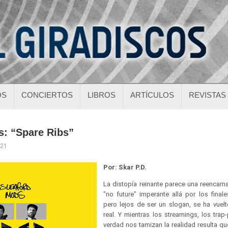
OS
CONCIERTOS
LIBROS
ARTÍCULOS
REVISTAS
s: “Spare Ribs”
021
Por: Skar P.D.
La distopía reinante parece una reencarna
"no future" imperante allá por los final
pero lejos de ser un slogan, se ha vuelt
real. Y mientras los streamings, los trap
verdad nos tamizan la realidad resulta qu