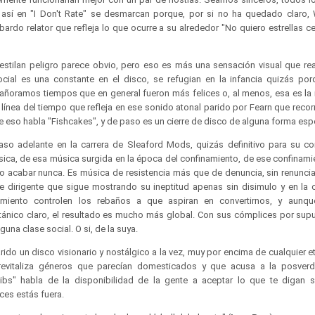
 así en "I Don't Rate" se desmarcan porque, por si no ha quedado claro,
bardo relator que refleja lo que ocurre a su alrededor "No quiero estrellas c
tilan peligro parece obvio, pero eso es más una sensación visual que real
social es una constante en el disco, se refugian en la infancia quizás p
añoramos tiempos que en general fueron más felices o, al menos, esa es la
línea del tiempo que refleja en ese sonido atonal parido por Fearn que recor
de eso habla "Fishcakes", y de paso es un cierre de disco de alguna forma es
so adelante en la carrera de Sleaford Mods, quizás definitivo para su co
úsica, de esa música surgida en la época del confinamiento, de ese confinami
o acabar nunca. Es música de resistencia más que de denuncia, sin renunciar
 dirigente que sigue mostrando su ineptitud apenas sin disimulo y en la 
miento controlen los rebaños a que aspiran en convertirnos, y aunq
ánico claro, el resultado es mucho más global. Con sus cómplices por sup
una clase social. O si, de la suya.
ido un disco visionario y nostálgico a la vez, muy por encima de cualquier e
e revitaliza géneros que parecían domesticados y que acusa a la posver
ibs" habla de la disponibilidad de la gente a aceptar lo que te digan si
aces estás fuera.