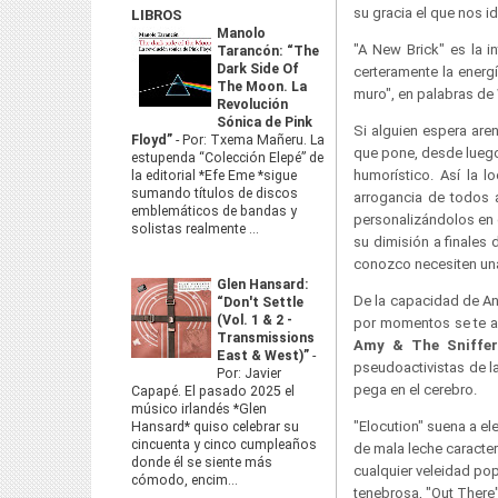
su gracia el que nos id
LIBROS
Manolo
"A New Brick" es la 
Tarancón: “The
Dark Side Of
certeramente la energ
The Moon. La
muro", en palabras de
Revolución
Sónica de Pink
Si alguien espera are
Floyd”
-
Por: Txema Mañeru. La
que pone, desde luego,
estupenda “Colección Elepé” de
humorístico. Así la l
la editorial *Efe Eme *sigue
sumando títulos de discos
arrogancia de todos a
emblemáticos de bandas y
personalizándolos en 
solistas realmente ...
su dimisión a finales
conozco necesiten una
Glen Hansard:
De la capacidad de An
“Don't Settle
(Vol. 1 & 2 -
por momentos se te ag
Transmissions
Amy & The Sniffer
East & West)”
-
pseudoactivistas de l
Por: Javier
pega en el cerebro.
Capapé. El pasado 2025 el
músico irlandés *Glen
"Elocution" suena a e
Hansard* quiso celebrar su
cincuenta y cinco cumpleaños
de mala leche caracterí
donde él se siente más
cualquier veleidad pop
cómodo, encim...
tenebrosa, "Out There"