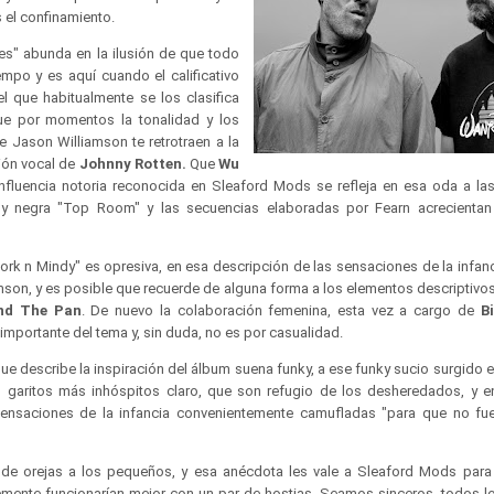
s el confinamiento.
es" abunda en la ilusión de que todo
mpo y es aquí cuando el calificativo
l que habitualmente se los clasifica
ue por momentos la tonalidad y los
e Jason Williamson te retrotraen a la
ción vocal de
Johnny Rotten.
Que
Wu
fluencia notoria reconocida en Sleaford Mods se refleja en esa oda a la
uy negra "Top Room" y las secuencias elaboradas por Fearn acrecientan
rk n Mindy" es opresiva, en esa descripción de las sensaciones de la infanc
amson, y es posible que recuerde de alguna forma a los elementos descriptiv
nd The Pan
. De nuevo la colaboración femenina, esta vez a cargo de
B
 importante del tema y, sin duda, no es por casualidad.
que describe la inspiración del álbum suena funky, a ese funky sucio surgido
s garitos más inhóspitos claro, que son refugio de los desheredados, y en
 sensaciones de la infancia convenientemente camufladas "para que no fue
 de orejas a los pequeños, y esa anécdota les vale a Sleaford Mods par
emente funcionarían mejor con un par de hostias. Seamos sinceros, todos