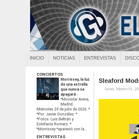
INICIO
NOTICIAS
ENTREVISTAS
DISC
CONCIERTOS
Morrissey, la luz
Sleaford Mod
de una estrella
lunes, febrero 01, 2
que nunca se
apagará
-
*Movistar Arena,
Madrid.
Miércoles 29 de julio de 2026. *
*Por: Javier González. *
*Fotos: Luis Beltrán y
Estefanía Romero. *
*Morrissey *apareció con la...
ENTREVISTAS