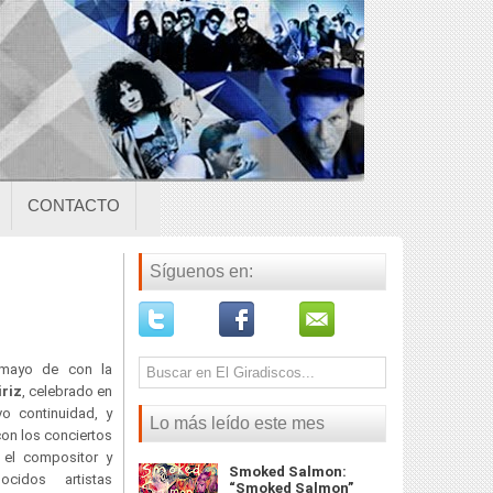
CONTACTO
Síguenos en:
mayo de con la
iriz
, celebrado en
vo continuidad, y
Lo más leído este mes
on los conciertos
el compositor y
Smoked Salmon:
ocidos artistas
“Smoked Salmon”