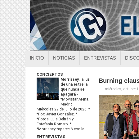
INICIO
NOTICIAS
ENTREVISTAS
DISC
CONCIERTOS
Morrissey, la luz
Burning clausu
de una estrella
miércoles, octubre 
que nunca se
apagará
-
*Movistar Arena,
Madrid.
Miércoles 29 de julio de 2026. *
*Por: Javier González. *
*Fotos: Luis Beltrán y
Estefanía Romero. *
*Morrissey *apareció con la...
ENTREVISTAS