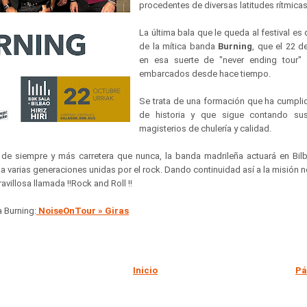
procedentes de diversas latitudes rítmica
La última bala que le queda al festival es 
de la mítica banda
Burning
, que el 22 d
en esa suerte de "never ending tour" 
embarcados desde hace tiempo.
Se trata de una formación que ha cumpli
de historia y que sigue contando sus
magisterios de chulería y calidad.
de siempre y más carretera que nunca, la banda madrileña actuará en Bil
 a varias generaciones unidas por el rock. Dando continuidad así a la misión 
avillosa llamada !!Rock and Roll !!
 Burning:
NoiseOnTour » Giras
Inicio
Pá