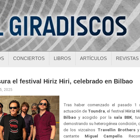
OS
CONCIERTOS
LIBROS
ARTÍCULOS
REVISTAS
ra el festival Hiriz Hiri, celebrado en Bilbao
15, 2025
Tras haber comenzado el pasado 1 
actuación de
Toundra
, el festival
Hiriz H
Bilbao
y acogido por la
sala BBK
, tu
demostrando su heterogénea condición, c
de los vizcaínos
Travellin Brothers
y 
cantante
Miguel Campello
. Recon