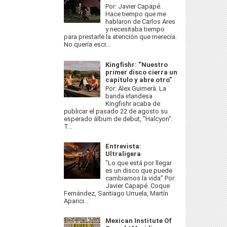
Por: Javier Capapé.
Hace tiempo que me
hablaron de Carlos Ares
y necesitaba tiempo
para prestarle la atención que merecía.
No quería escr...
Kingfishr: “Nuestro
primer disco cierra un
capítulo y abre otro”
Por: Àlex Guimerà. La
banda irlandesa
Kingfishr acaba de
publicar el pasado 22 de agosto su
esperado álbum de debut, "Halcyon".
T...
Entrevista:
Ultraligera
"Lo que está por llegar
es un disco que puede
cambiarnos la vida” Por:
Javier Capapé. Coque
Fernández, Santiago Urruela, Martín
Aparici...
Mexican Institute Of