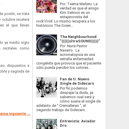
s.
Por: Txema Mañeru La
verdad es que el amigo
Kim Salmon es un
de postín, se trata
estajanovista del
e octubre recalará
rock’n’roll. Lo mismo recupera a los
en el que llevan
históricos The Scien...
The Neighbourhood:
“(((((ultraSOUND)))))”
do ya medio siglo
Por: Nuria Pastor
 recitales como
Navarro. La
acromatopsia es una
extraña enfermedad
congénita que provoca que el paciente
bao, dispuestos a
sólo pueda percibir los colores...
noble y sagrada de
Fan de ti: Nuevo
Single de Sidecars
Por fin podemos
despejar la duda, ya
sabemos cual será y
cómo suena el single de
adelanto de “ Cremalleras ”, el
segundo trabajo de Sidecars...
gina siguiente →
Entrevista: Aviador
Dro