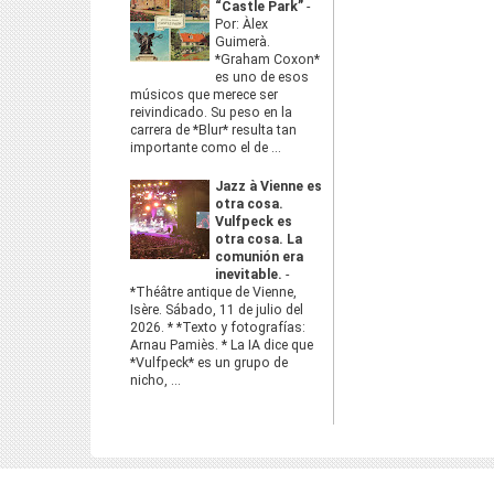
“Castle Park”
-
Por: Àlex
Guimerà.
*Graham Coxon*
es uno de esos
músicos que merece ser
reivindicado. Su peso en la
carrera de *Blur* resulta tan
importante como el de ...
Jazz à Vienne es
otra cosa.
Vulfpeck es
otra cosa. La
comunión era
inevitable.
-
*Théâtre antique de Vienne,
Isère. Sábado, 11 de julio del
2026. * *Texto y fotografías:
Arnau Pamiès. * La IA dice que
*Vulfpeck* es un grupo de
nicho, ...