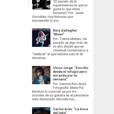
“El secreto de la
supervivencia es que te
guste lo que estás
haciendo” Por: Javier
González Hay historias que
trascienden lo pur...
Rory Gallagher:
"Blues"
Por: Txema Mañeru Ha
pasado ya algo más de
un año desde que en
Universal comenzaron a
“celebrar” el que hubiera sido el 50
Aniversar...
Chico Jorge: “Escribo
desde el refugio pero
mirando por la
ventana”
Por: Gemma Ruiz Ansó.
Fotografía: María Pol.
Muchos lo conocen ya por los
acordes de su guitarra en el panorama
más destacado del indie nac...
Carlos Ares: “La boca
del lobo”