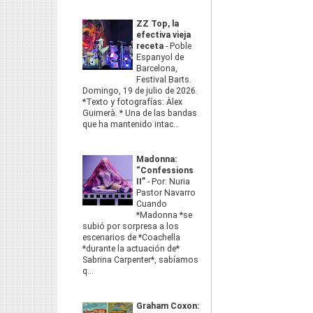
ZZ Top, la
efectiva vieja
receta
-
Poble
Espanyol de
Barcelona,
Festival Barts.
Domingo, 19 de julio de 2026.
*Texto y fotografías: Àlex
Guimerà. * Una de las bandas
que ha mantenido intac...
Madonna:
“Confessions
II”
-
Por: Nuria
Pastor Navarro
Cuando
*Madonna *se
subió por sorpresa a los
escenarios de *Coachella
*durante la actuación de*
Sabrina Carpenter*, sabíamos
q...
Graham Coxon: