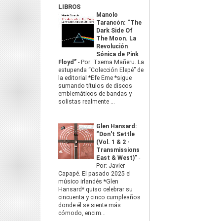
LIBROS
Manolo
Tarancón: “The
Dark Side Of
The Moon. La
Revolución
Sónica de Pink
Floyd”
-
Por: Txema Mañeru. La
estupenda “Colección Elepé” de
la editorial *Efe Eme *sigue
sumando títulos de discos
emblemáticos de bandas y
solistas realmente ...
Glen Hansard:
“Don't Settle
(Vol. 1 & 2 -
Transmissions
East & West)”
-
Por: Javier
Capapé. El pasado 2025 el
músico irlandés *Glen
Hansard* quiso celebrar su
cincuenta y cinco cumpleaños
donde él se siente más
cómodo, encim...