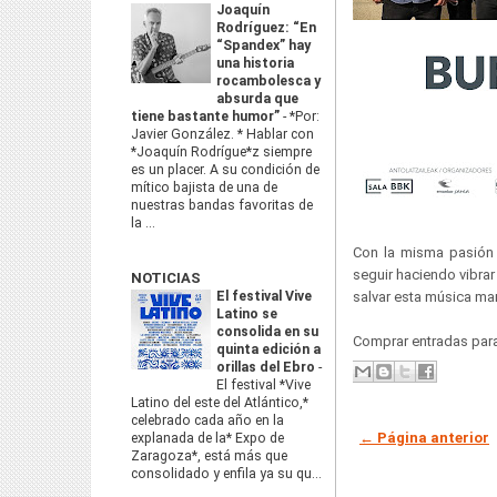
Joaquín
Rodríguez: “En
“Spandex” hay
una historia
rocambolesca y
absurda que
tiene bastante humor”
-
*Por:
Javier González. * Hablar con
*Joaquín Rodrígue*z siempre
es un placer. A su condición de
mítico bajista de una de
nuestras bandas favoritas de
la ...
Con la misma pasión 
seguir haciendo vibrar
NOTICIAS
El festival Vive
salvar esta música mar
Latino se
consolida en su
Comprar entradas para
quinta edición a
orillas del Ebro
-
El festival *Vive
Latino del este del Atlántico,*
celebrado cada año en la
← Página anterior
explanada de la* Expo de
Zaragoza*, está más que
consolidado y enfila ya su qu...