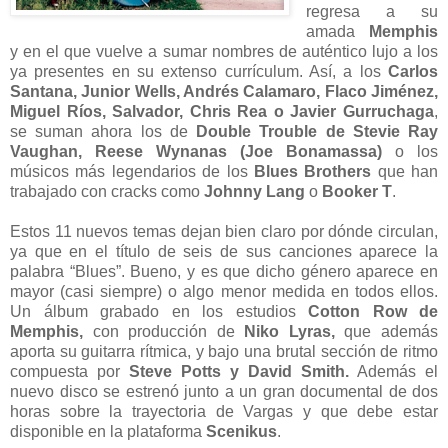
regresa a su
amada
Memphis
y en el que vuelve a sumar nombres de auténtico lujo a los
ya presentes en su extenso currículum. Así, a los
Carlos
Santana, Junior Wells, Andrés Calamaro, Flaco Jiménez,
Miguel Ríos, Salvador, Chris Rea o Javier Gurruchaga
,
se suman ahora los de
Double Trouble de Stevie Ray
Vaughan, Reese Wynanas (Joe Bonamassa)
o los
músicos más legendarios de los
Blues Brothers
que han
trabajado con cracks como
Johnny Lang
o
Booker T
.
Estos 11 nuevos temas dejan bien claro por dónde circulan,
ya que en el título de seis de sus canciones aparece la
palabra “Blues”. Bueno, y es que dicho género aparece en
mayor (casi siempre) o algo menor medida en todos ellos.
Un álbum grabado en los estudios
Cotton Row de
Memphis,
con producción de
Niko Lyras,
que además
aporta su guitarra rítmica, y bajo una brutal sección de ritmo
compuesta por
Steve Potts y David Smith.
Además el
nuevo disco se estrenó junto a un gran documental de dos
horas sobre la trayectoria de Vargas y que debe estar
disponible en la plataforma
Scenikus
.