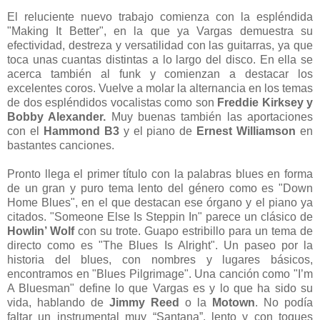
El reluciente nuevo trabajo comienza con la espléndida
"Making It Better", en la que ya Vargas demuestra su
efectividad, destreza y versatilidad con las guitarras, ya que
toca unas cuantas distintas a lo largo del disco. En ella se
acerca también al funk y comienzan a destacar los
excelentes coros. Vuelve a molar la alternancia en los temas
de dos espléndidos vocalistas como son
Freddie Kirksey y
Bobby Alexander.
Muy buenas también las aportaciones
con el
Hammond B3
y el piano de
Ernest Williamson
en
bastantes canciones.
Pronto llega el primer título con la palabras blues en forma
de un gran y puro tema lento del género como es "Down
Home Blues", en el que destacan ese órgano y el piano ya
citados. "Someone Else Is Steppin In" parece un clásico de
Howlin’ Wolf
con su trote. Guapo estribillo para un tema de
directo como es "The Blues Is Alright". Un paseo por la
historia del blues, con nombres y lugares básicos,
encontramos en "Blues Pilgrimage". Una canción como "I’m
A Bluesman" define lo que Vargas es y lo que ha sido su
vida, hablando de
Jimmy Reed
o la
Motown
. No podía
faltar un instrumental muy “Santana”, lento y con toques