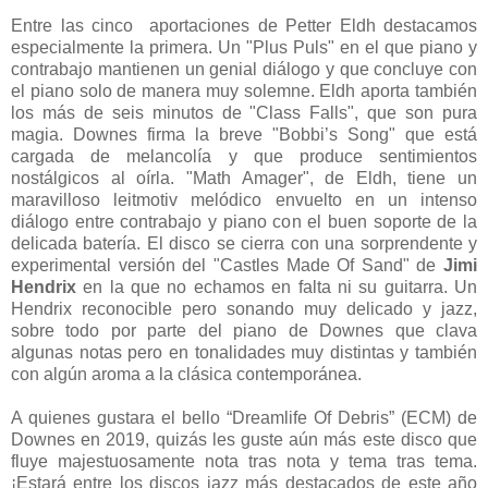
Entre las cinco aportaciones de Petter Eldh destacamos
especialmente la primera. Un "Plus Puls" en el que piano y
contrabajo mantienen un genial diálogo y que concluye con
el piano solo de manera muy solemne. Eldh aporta también
los más de seis minutos de "Class Falls", que son pura
magia. Downes firma la breve "Bobbi’s Song" que está
cargada de melancolía y que produce sentimientos
nostálgicos al oírla. "Math Amager", de Eldh, tiene un
maravilloso leitmotiv melódico envuelto en un intenso
diálogo entre contrabajo y piano con el buen soporte de la
delicada batería. El disco se cierra con una sorprendente y
experimental versión del "Castles Made Of Sand" de
Jimi
Hendrix
en la que no echamos en falta ni su guitarra. Un
Hendrix reconocible pero sonando muy delicado y jazz,
sobre todo por parte del piano de Downes que clava
algunas notas pero en tonalidades muy distintas y también
con algún aroma a la clásica contemporánea.
A quienes gustara el bello “Dreamlife Of Debris” (ECM) de
Downes en 2019, quizás les guste aún más este disco que
fluye majestuosamente nota tras nota y tema tras tema.
¡Estará entre los discos jazz más destacados de este año