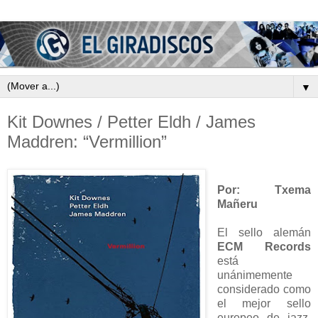
▼
Kit Downes / Petter Eldh / James
Maddren: “Vermillion”
Por: Txema
Mañeru
El sello alemán
ECM Records
está
unánimemente
considerado como
el mejor sello
europeo de jazz.