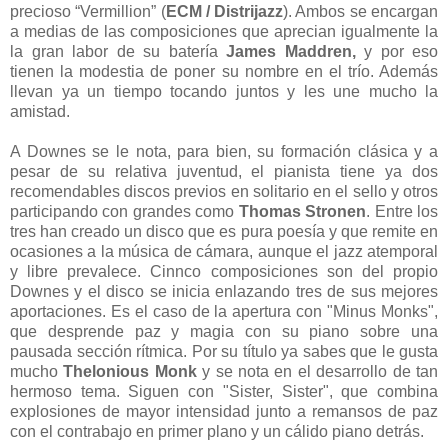
precioso “Vermillion” (
ECM / Distrijazz
). Ambos se encargan
a medias de las composiciones que aprecian igualmente la
la gran labor de su batería
James Maddren,
y por eso
tienen la modestia de poner su nombre en el trío. Además
llevan ya un tiempo tocando juntos y les une mucho la
amistad.
A Downes se le nota, para bien, su formación clásica y a
pesar de su relativa juventud, el pianista tiene ya dos
recomendables discos previos en solitario en el sello y otros
participando con grandes como
Thomas Stronen
. Entre los
tres han creado un disco que es pura poesía y que remite en
ocasiones a la música de cámara, aunque el jazz atemporal
y libre prevalece. Cinnco composiciones son del propio
Downes y el disco se inicia enlazando tres de sus mejores
aportaciones. Es el caso de la apertura con "Minus Monks",
que desprende paz y magia con su piano sobre una
pausada sección rítmica. Por su título ya sabes que le gusta
mucho
Thelonious Monk
y se nota en el desarrollo de tan
hermoso tema. Siguen con "Sister, Sister", que combina
explosiones de mayor intensidad junto a remansos de paz
con el contrabajo en primer plano y un cálido piano detrás.