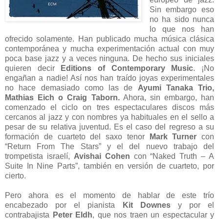
Sin embargo eso
no ha sido nunca
lo que nos han
ofrecido solamente. Han publicado mucha música clásica
contemporánea y mucha experimentación actual con muy
poca base jazz y a veces ninguna. De hecho sus iniciales
quieren decir
Editions of Contemporary Music
. ¡No
engañan a nadie! Así nos han traído joyas experimentales
no hace demasiado como las de
Ayumi Tanaka Trio,
Mathias Eich o Craig Taborn.
Ahora, sin embargo, han
comenzado el ciclo on tres espectaculares discos más
cercanos al jazz y con nombres ya habituales en el sello a
pesar de su relativa juventud. Es el caso del regreso a su
formación de cuarteto del saxo tenor
Mark Turner
con
“Return From The Stars” y el del nuevo trabajo del
trompetista israelí,
Avishai Cohen
con “Naked Truth – A
Suite In Nine Parts”, también en versión de cuarteto, por
cierto.
Pero ahora es el momento de hablar de este trío
encabezado por el pianista
Kit Downes
y por el
contrabajista
Peter Eldh
, que nos traen un espectacular y