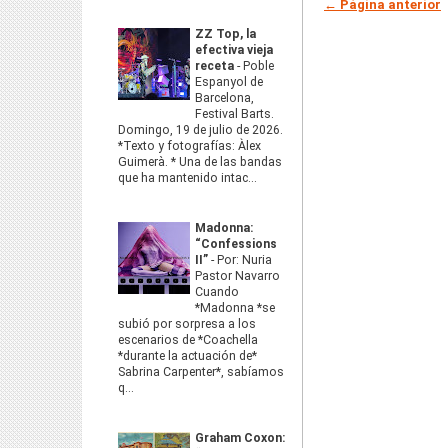
← Página anterior
ZZ Top, la
efectiva vieja
receta
-
Poble
Espanyol de
Barcelona,
Festival Barts.
Domingo, 19 de julio de 2026.
*Texto y fotografías: Àlex
Guimerà. * Una de las bandas
que ha mantenido intac...
Madonna:
“Confessions
II”
-
Por: Nuria
Pastor Navarro
Cuando
*Madonna *se
subió por sorpresa a los
escenarios de *Coachella
*durante la actuación de*
Sabrina Carpenter*, sabíamos
q...
Graham Coxon: