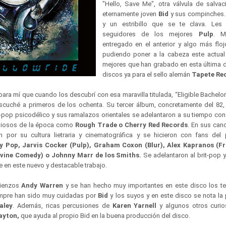
"Hello, Save Me", otra válvula de salva
eternamente joven
Bid
y sus compinches.
y un estribillo que se te clava. Les
seguidores de los mejores
Pulp
. M
entregado en el anterior y algo más floj
pudiendo poner a la cabeza este actual 
mejores que han grabado en esta última 
discos ya para el sello alemán
Tapete Re
ara mí que cuando los descubrí con esa maravilla titulada, “Eligible Bachelo
scuché a primeros de los ochenta. Su tercer álbum, concretamente del 82,
e-pop psicodélico y sus ramalazos orientales se adelantaron a su tiempo con
tigiosos de la época como
Rough Trade o Cherry Red Records
. En sus can
n por su cultura lietraria y cinematográfica y se hicieron con fans del 
y Pop, Jarvis Cocker (Pulp), Graham Coxon (Blur), Alex Kapranos (F
vine Comedy) o Johnny Marr de los Smiths.
Se adelantaron al brit-pop y
e en este nuevo y destacable trabajo.
mienzos
Andy Warren
y se han hecho muy importantes en este disco los 
empre han sido muy cuidadas por
Bid
y los suyos y en este disco se nota la
aley
. Además, ricas percusiones de
Karen Yarnell
y algunos otros curio
ayton,
que ayuda al propio Bid en la buena producción del disco.