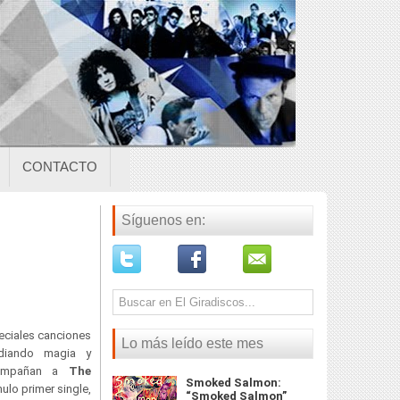
CONTACTO
Síguenos en:
eciales canciones
Lo más leído este mes
adiando magia y
acompañan a
The
Smoked Salmon:
ulo primer single,
“Smoked Salmon”