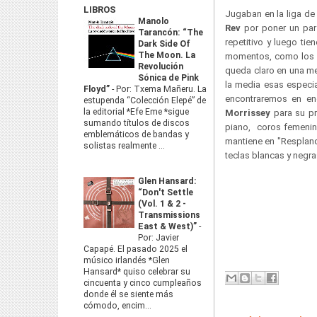
LIBROS
Jugaban en la liga de
Manolo
Rev
por poner un par 
Tarancón: “The
repetitivo y luego ti
Dark Side Of
The Moon. La
momentos, como los d
Revolución
queda claro en una me
Sónica de Pink
la media esas especia
Floyd”
-
Por: Txema Mañeru. La
encontraremos en en
estupenda “Colección Elepé” de
la editorial *Efe Eme *sigue
Morrissey
para su p
sumando títulos de discos
piano, coros femenin
emblemáticos de bandas y
mantiene en "Respland
solistas realmente ...
teclas blancas y negra
Glen Hansard:
“Don't Settle
(Vol. 1 & 2 -
Transmissions
East & West)”
-
Por: Javier
Capapé. El pasado 2025 el
músico irlandés *Glen
Hansard* quiso celebrar su
cincuenta y cinco cumpleaños
donde él se siente más
cómodo, encim...