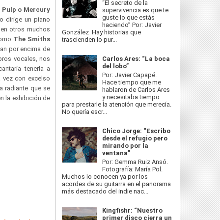
“El secreto de la
o
Pulp o Mercury
supervivencia es que te
guste lo que estás
o dirige un piano
haciendo” Por: Javier
a en otros muchos
González Hay historias que
 como
The Smiths
trascienden lo pur...
can por encima de
ebros vocales, nos
Carlos Ares: “La boca
del lobo”
ntaría tenerla a
Por: Javier Capapé.
a vez con excelso
Hace tiempo que me
a radiante que se
hablaron de Carlos Ares
y necesitaba tiempo
n la exhibición de
para prestarle la atención que merecía.
No quería escr...
Chico Jorge: “Escribo
desde el refugio pero
mirando por la
ventana”
Por: Gemma Ruiz Ansó.
Fotografía: María Pol.
Muchos lo conocen ya por los
acordes de su guitarra en el panorama
más destacado del indie nac...
Kingfishr: “Nuestro
primer disco cierra un