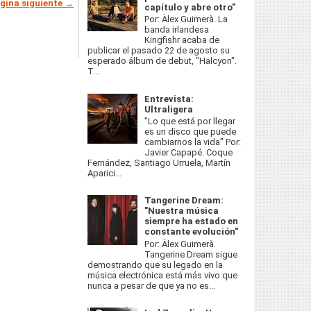
gina siguiente →
capítulo y abre otro”
Por: Àlex Guimerà. La
banda irlandesa
Kingfishr acaba de
publicar el pasado 22 de agosto su
esperado álbum de debut, "Halcyon".
T...
Entrevista:
Ultraligera
"Lo que está por llegar
es un disco que puede
cambiarnos la vida” Por:
Javier Capapé. Coque
Fernández, Santiago Urruela, Martín
Aparici...
Tangerine Dream:
"Nuestra música
siempre ha estado en
constante evolución"
Por: Àlex Guimerà.
Tangerine Dream sigue
demostrando que su legado en la
música electrónica está más vivo que
nunca a pesar de que ya no es...