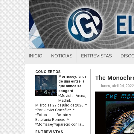
INICIO
NOTICIAS
ENTREVISTAS
DISC
CONCIERTOS
Morrissey, la luz
The Monochro
de una estrella
lunes, abril 04, 2022
que nunca se
apagará
-
*Movistar Arena,
Madrid.
Miércoles 29 de julio de 2026. *
*Por: Javier González. *
*Fotos: Luis Beltrán y
Estefanía Romero. *
*Morrissey *apareció con la...
ENTREVISTAS