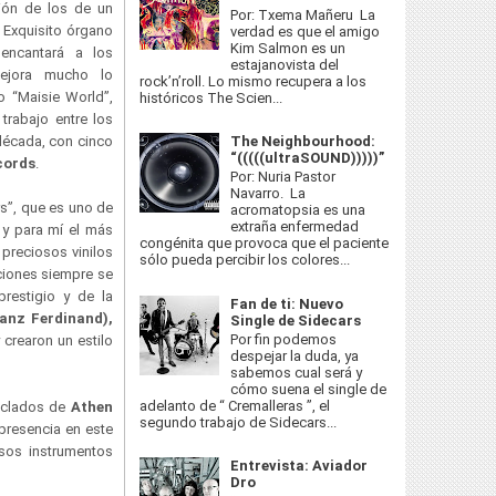
ción de los de un
Por: Txema Mañeru La
 Exquisito órgano
verdad es que el amigo
Kim Salmon es un
 encantará a los
estajanovista del
ejora mucho lo
rock’n’roll. Lo mismo recupera a los
o “Maisie World”,
históricos The Scien...
trabajo entre los
The Neighbourhood:
década, con cinco
“(((((ultraSOUND)))))”
cords
.
Por: Nuria Pastor
Navarro. La
rs”, que es uno de
acromatopsia es una
extraña enfermedad
 y para mí el más
congénita que provoca que el paciente
 preciosos vinilos
sólo pueda percibir los colores...
ciones siempre se
prestigio y de la
Fan de ti: Nuevo
ranz Ferdinand),
Single de Sidecars
Por fin podemos
 crearon un estilo
despejar la duda, ya
sabemos cual será y
cómo suena el single de
adelanto de “ Cremalleras ”, el
teclados de
Athen
segundo trabajo de Sidecars...
 presencia en este
sos instrumentos
Entrevista: Aviador
Dro