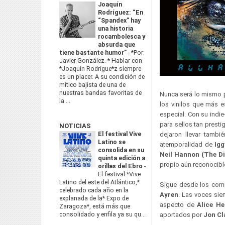
Joaquín
Rodríguez: “En
“Spandex” hay
una historia
rocambolesca y
absurda que
tiene bastante humor”
-
*Por:
Javier González. * Hablar con
*Joaquín Rodrígue*z siempre
es un placer. A su condición de
mítico bajista de una de
nuestras bandas favoritas de
Nunca será lo mismo p
la ...
los vinilos que más e
especial. Con su indi
para sellos tan pres
NOTICIAS
El festival Vive
dejaron llevar tambié
Latino se
atemporalidad de
Igg
consolida en su
Neil Hannon (The Di
quinta edición a
propio aún reconocibl
orillas del Ebro
-
El festival *Vive
Latino del este del Atlántico,*
Sigue desde los co
celebrado cada año en la
Ayren
. Las voces si
explanada de la* Expo de
aspecto de
Alice He
Zaragoza*, está más que
consolidado y enfila ya su qu...
aportados por
Jon Cl