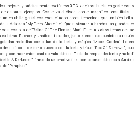
 los mejores y prácticamente coetáneos
XTC
y dejaron huella en gente com
de dispares ejemplos. Comienza el disco con el magnífico tema titular. L
ene un estribillo genial con esos citados coros femeninos que también brill
e la delicada "My Deep Shoreline". Que motivaron a bandas tan grandes
lodía como la de "Ballad Of The Flaming Man". En esta y otros temas desta
les letras. Buenos y lunáticos teclados, junto a esos característicos requi
goladas melodías como las de la lenta y mágica "Moon Garden". Le enca
róximo disco. Lo mismo sucede con la lenta y triste "Box Of Sorrows", otr
os y con momentos casi de vals clásico. Teclado resplandeciente y melodí
ent In A Darkness", firmando un emotivo final con aromas clásicos a
Satie
e
s de "Parapluie".