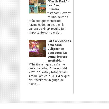
“Castle Park”
-
Por: Àlex
Guimerà.
*Graham Coxon*
es uno de esos
músicos que merece ser
reivindicado. Su peso en la
carrera de *Blur* resulta tan
importante como el de ...
Jazz à Vienne es
otra cosa.
Vulfpeck es
otra cosa. La
comunión era
inevitable.
-
*Théâtre antique de Vienne,
Isère. Sábado, 11 de julio del
2026. * *Texto y fotografías:
Arnau Pamiès. * La IA dice que
*Vulfpeck* es un grupo de
nicho, ...