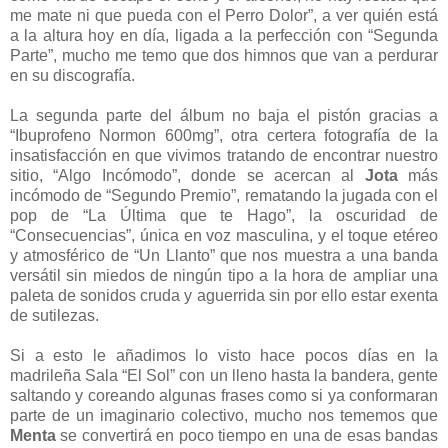
me mate ni que pueda con el Perro Dolor”, a ver quién está
a la altura hoy en día, ligada a la perfección con “Segunda
Parte”, mucho me temo que dos himnos que van a perdurar
en su discografía.
La segunda parte del álbum no baja el pistón gracias a
“Ibuprofeno Normon 600mg”, otra certera fotografía de la
insatisfacción en que vivimos tratando de encontrar nuestro
sitio, “Algo Incómodo”, donde se acercan al
Jota
más
incómodo de “Segundo Premio”, rematando la jugada con el
pop de “La Última que te Hago”, la oscuridad de
“Consecuencias”, única en voz masculina, y el toque etéreo
y atmosférico de “Un Llanto” que nos muestra a una banda
versátil sin miedos de ningún tipo a la hora de ampliar una
paleta de sonidos cruda y aguerrida sin por ello estar exenta
de sutilezas.
Si a esto le añadimos lo visto hace pocos días en la
madrileña Sala “El Sol” con un lleno hasta la bandera, gente
saltando y coreando algunas frases como si ya conformaran
parte de un imaginario colectivo, mucho nos tememos que
Menta
se convertirá en poco tiempo en una de esas bandas