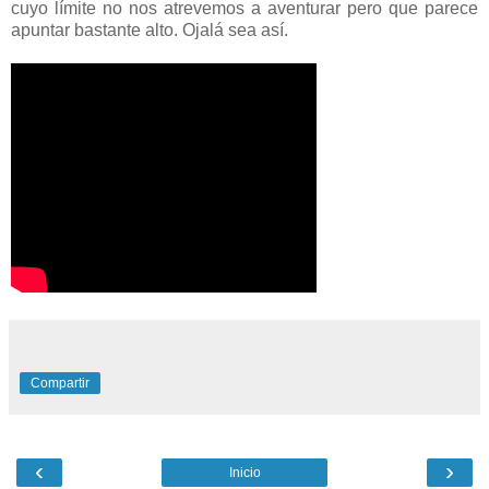
cuyo límite no nos atrevemos a aventurar pero que parece
apuntar bastante alto. Ojalá sea así.
Compartir
‹
›
Inicio