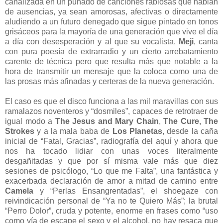
canalizada en un puñado de canciones rabiosas que hablan
de ausencias, ya sean amorosas, afectivas o directamente
aludiendo a un futuro denegado que sigue pintado en tonos
grisáceos para la mayoría de una generación que vive el día
a día con desesperación y al que su vocalista,
Meji
, canta
con pura poesía de extrarradio y un cierto arrebatamiento
carente de técnica pero que resulta más que notable a la
hora de transmitir un mensaje que la coloca como una de
las prosas más afinadas y certeras de la nueva generación.
El caso es que el disco funciona a las mil maravillas con sus
ramalazos noventeros y “dosmiles”, capaces de retrotraer de
igual modo a
The Jesus and Mary Chain
,
The Cure
,
The
Strokes
y a la mala baba de
Los Planetas
, desde la caña
inicial de “Fatal, Gracias”, radiografía del aquí y ahora que
nos ha tocado lidiar con unas voces literalmente
desgañitadas y que por sí misma vale más que diez
sesiones de psicólogo, “Lo que me Falta”, una fantástica y
exacerbada declaración de amor a mitad de camino entre
Camela
y “Perlas Ensangrentadas”, el shoegaze con
reivindicación personal de “Ya no te Quiero Más”; la brutal
“Perro Dolor”, cruda y potente, enorme en frases como “uso
como vía de escape el sexo y el alcohol, no hay resaca que