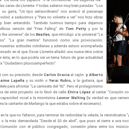
las caras de Llorente. Y todas salieron muy bien paradas. "Los
su garra, "Un tipo extraordinario" nos acercó al paisanaje
 volvió a seducirnos y "Para no volverte a ver" nos hizo vibrar
 bien entendido. También tuvimos tiempo para dejarnos
illosa versión del "Free Falling" de
Tom Petty
y por la
s the universe" de los
Beatles
, que introdujo a la universal "La
os". "La gran mentira" funcionó como una provocación,
 nuestras actitudes cotidianas y además estuvo acompañada
sado en el que Óscar Llorente añadió una nueva letra sobre
e ésta, en lo que podría ser un tema futuro de gran actualidad
ería "Ciudadano pluscuamperfecto".
ó con su precisión, desde
Carlos Gracia
al cajón
y Alberto
Jaime Lapeña
y su violín o
Yerai Rubio,
a la guitarra, que
elele para afrontar "La camiseta del '92". Pero el protagonismo
a de este proyecto se lo llevó de calle
Elvira López
al cantar "Corazón co
y capacidad vocal a la mismísima
Leonor Walting
(la verdad es que cerran
ra la cantante de Marlango la que estaba sobre el escenario).
n la que no faltaron, para terminar de redondear la velada, la reivindicativa "¡¡
 o la más demandada "Desde el 20 de abril", que puso el cierre a una no
 Comunión con el público congregado, conexión plena entre los músicos