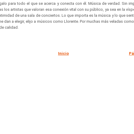
alo para todo el que se acerca y conecta con él. Música de verdad. Sin im
s los artistas que valoran esa conexión vital con su público, ya sea en la vísp
 intimidad de una sala de conciertos. Lo que importa es la música y lo que sent
 me dan a elegir, elijo a músicos como Llorente. Por muchas más veladas com
 de calidad.
Inicio
Pá