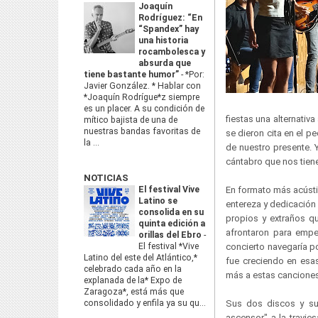
Joaquín
Rodríguez: “En
“Spandex” hay
una historia
rocambolesca y
absurda que
tiene bastante humor”
-
*Por:
Javier González. * Hablar con
*Joaquín Rodrígue*z siempre
es un placer. A su condición de
fiestas una alternativ
mítico bajista de una de
nuestras bandas favoritas de
se dieron cita en el p
la ...
de nuestro presente. 
cántabro que nos tie
NOTICIAS
El festival Vive
En formato más acústi
Latino se
entereza y dedicación 
consolida en su
propios y extraños qu
quinta edición a
afrontaron para empe
orillas del Ebro
-
El festival *Vive
concierto navegaría p
Latino del este del Atlántico,*
fue creciendo en esa
celebrado cada año en la
más a estas cancione
explanada de la* Expo de
Zaragoza*, está más que
consolidado y enfila ya su qu...
Sus dos discos y su 
ascensor" a la travies