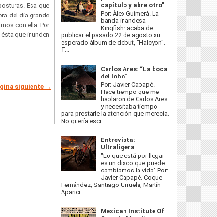
capítulo y abre otro”
posturas. Esa que
Por: Àlex Guimerà. La
era del día grande
banda irlandesa
imos con ella. Por
Kingfishr acaba de
o ésta que inunden
publicar el pasado 22 de agosto su
esperado álbum de debut, "Halcyon".
T...
Carlos Ares: “La boca
del lobo”
Por: Javier Capapé.
gina siguiente →
Hace tiempo que me
hablaron de Carlos Ares
y necesitaba tiempo
para prestarle la atención que merecía.
No quería escr...
Entrevista:
Ultraligera
"Lo que está por llegar
es un disco que puede
cambiarnos la vida” Por:
Javier Capapé. Coque
Fernández, Santiago Urruela, Martín
Aparici...
Mexican Institute Of