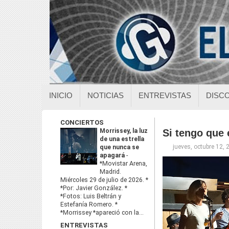
INICIO
NOTICIAS
ENTREVISTAS
DISC
CONCIERTOS
Morrissey, la luz
Si tengo que 
de una estrella
jueves, octubre 12, 
que nunca se
apagará
-
*Movistar Arena,
Madrid.
Miércoles 29 de julio de 2026. *
*Por: Javier González. *
*Fotos: Luis Beltrán y
Estefanía Romero. *
*Morrissey *apareció con la...
ENTREVISTAS