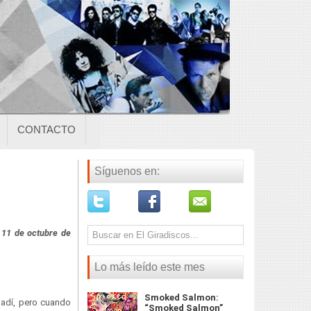
CONTACTO
Síguenos en:
 11 de octubre de
Lo más leído este mes
Smoked Salmon:
adí, pero cuando
“Smoked Salmon”