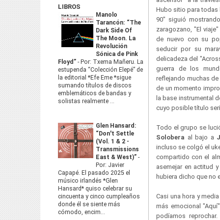
LIBROS
Hubo sitio para todas 
Manolo
90" siguió mostrando 
Tarancón: “The
zaragozano, "El viaje"
Dark Side Of
The Moon. La
de nuevo con su pop
Revolución
seducir por su marav
Sónica de Pink
delicadeza del "Acros
Floyd”
-
Por: Txema Mañeru. La
guerra de los mund
estupenda “Colección Elepé” de
la editorial *Efe Eme *sigue
reflejando muchas de
sumando títulos de discos
de un momento improvi
emblemáticos de bandas y
la base instrumental d
solistas realmente ...
cuyo posible título s
Glen Hansard:
Todo el grupo se luci
“Don't Settle
Solobera
al bajo a
(Vol. 1 & 2 -
incluso se colgó el uk
Transmissions
compartido con el alm
East & West)”
-
Por: Javier
asemejar en actitud 
Capapé. El pasado 2025 el
hubiera dicho que no e
músico irlandés *Glen
Hansard* quiso celebrar su
Casi una hora y media e
cincuenta y cinco cumpleaños
donde él se siente más
más emocional "Aquí"
cómodo, encim...
podíamos reprochar.