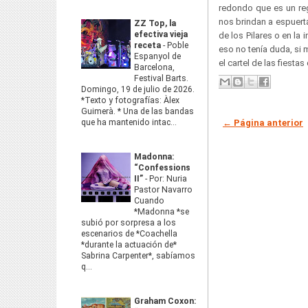
redondo que es un reg
nos brindan a espuerta
ZZ Top, la
efectiva vieja
de los Pilares o en la
receta
-
Poble
eso no tenía duda, si
Espanyol de
el cartel de las fiestas
Barcelona,
Festival Barts.
Domingo, 19 de julio de 2026.
*Texto y fotografías: Àlex
Guimerà. * Una de las bandas
← Página anterior
que ha mantenido intac...
Madonna:
“Confessions
II”
-
Por: Nuria
Pastor Navarro
Cuando
*Madonna *se
subió por sorpresa a los
escenarios de *Coachella
*durante la actuación de*
Sabrina Carpenter*, sabíamos
q...
Graham Coxon: