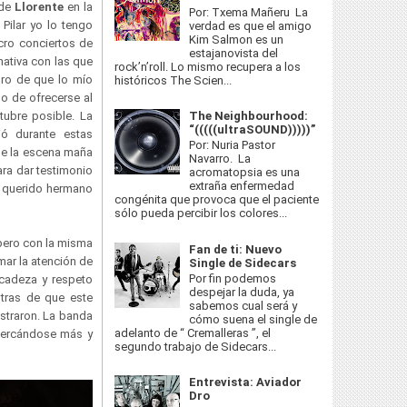
 de
Llorente
en la
Por: Txema Mañeru La
 Pilar yo lo tengo
verdad es que el amigo
Kim Salmon es un
acro conciertos de
estajanovista del
nativa con las que
rock’n’roll. Lo mismo recupera a los
uro de que lo mío
históricos The Scien...
lo de ofrecerse al
The Neighbourhood:
tubre posible. La
“(((((ultraSOUND)))))”
ó durante estas
Por: Nuria Pastor
 de la escena maña
Navarro. La
ara dar testimonio
acromatopsia es una
extraña enfermedad
o querido hermano
congénita que provoca que el paciente
sólo pueda percibir los colores...
 pero con la misma
Fan de ti: Nuevo
mar la atención de
Single de Sidecars
Por fin podemos
icadeza y respeto
despejar la duda, ya
tras de que este
sabemos cual será y
straron. La banda
cómo suena el single de
adelanto de “ Cremalleras ”, el
acercándose más y
segundo trabajo de Sidecars...
Entrevista: Aviador
Dro