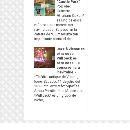
“Castle Park”
-
Por: Àlex
Guimerà.
*Graham Coxon*
es uno de esos
músicos que merece ser
reivindicado. Su peso en la
carrera de *Blur* resulta tan
importante como el de ...
Jazz à Vienne es
otra cosa.
Vulfpeck es
otra cosa. La
comunión era
inevitable.
-
*Théâtre antique de Vienne,
Isère. Sábado, 11 de julio del
2026. * *Texto y fotografías:
Arnau Pamiès. * La IA dice que
*Vulfpeck* es un grupo de
nicho, ...