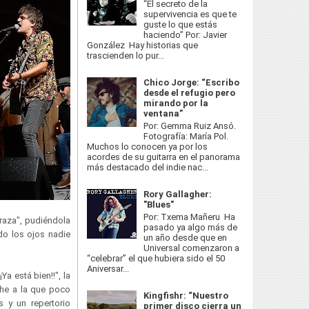
“El secreto de la
supervivencia es que te
guste lo que estás
haciendo” Por: Javier
González Hay historias que
trascienden lo pur...
Chico Jorge: “Escribo
desde el refugio pero
mirando por la
ventana”
Por: Gemma Ruiz Ansó.
Fotografía: María Pol.
Muchos lo conocen ya por los
acordes de su guitarra en el panorama
más destacado del indie nac...
Rory Gallagher:
"Blues"
Por: Txema Mañeru Ha
raza", pudiéndola
pasado ya algo más de
do los ojos nadie
un año desde que en
Universal comenzaron a
“celebrar” el que hubiera sido el 50
Aniversar...
Ya está bien!!", la
che a la que poco
Kingfishr: “Nuestro
 y un repertorio
primer disco cierra un