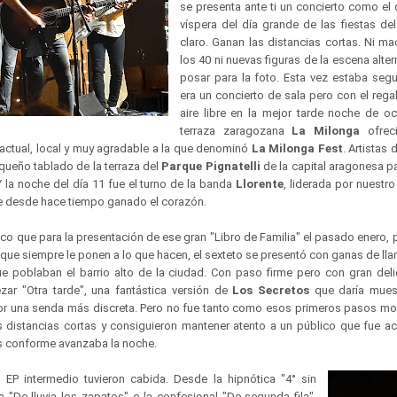
se presenta ante ti un concierto como el
víspera del día grande de las fiestas del
claro. Ganan las distancias cortas. Ni m
los 40 ni nuevas figuras de la escena alter
posar para la foto. Esta vez estaba seg
era un concierto de sala pero con el rega
aire libre en la mejor tarde noche de oc
terraza zaragozana
La Milonga
ofreci
a actual, local y muy agradable a la que denominó
La Milonga Fest
. Artistas
equeño tablado de la terraza del
Parque Pignatelli
de la capital aragonesa p
Y la noche del día 11 fue el turno de la banda
Llorente
, liderada por nuestr
ne desde hace tiempo ganado el corazón.
co que para la presentación de ese gran "Libro de Familia" el pasado enero,
que siempre le ponen a lo que hacen, el sexteto se presentó con ganas de lla
e poblaban el barrio alto de la ciudad. Con paso firme pero con gran del
zar "Otra tarde", una fantástica versión de
Los Secretos
que daría mues
or una senda más discreta. Pero no fue tanto como esos primeros pasos mo
s distancias cortas y consiguieron mantener atento a un público que fue 
s conforme avanzaba la noche.
EP intermedio tuvieron cabida. Desde la hipnótica "4° sin
a "De lluvia los zapatos" o la confesional "De segunda fila".